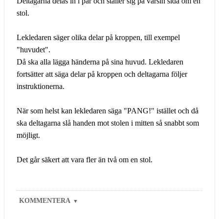
Deltagarna delas in i par och ställer sig på varsin sida om en
stol.
Lekledaren säger olika delar på kroppen, till exempel
"huvudet".
Då ska alla lägga händerna på sina huvud. Lekledaren
fortsätter att säga delar på kroppen och deltagarna följer
instruktionerna.
När som helst kan lekledaren säga "PANG!" istället och då
ska deltagarna slå handen mot stolen i mitten så snabbt som
möjligt.
Det går säkert att vara fler än två om en stol.
KOMMENTERA
▼