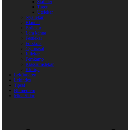
Stafetter
Tagen
Utelekar
Nya lekar
Blandat
Bollekar
Lära känna
Festlekar
Förskola
Gympasal
Jullekar
Femkamp
Klassrumslekar
Kluriga
Lekfinnaren
Lekindex
Tipsa!
Bli medlem
Mina Sidor