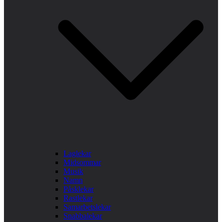
Laglekar
Midsommar
Musik
Namn
Påsklekar
Rastlekar
Samarbetslekar
Snabbalekar