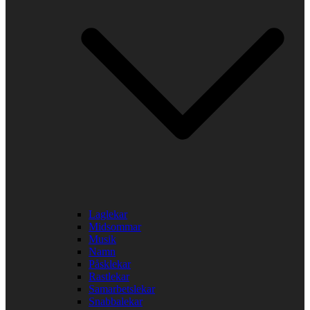
Laglekar
Midsommar
Musik
Namn
Påsklekar
Rastlekar
Samarbetslekar
Snabbalekar