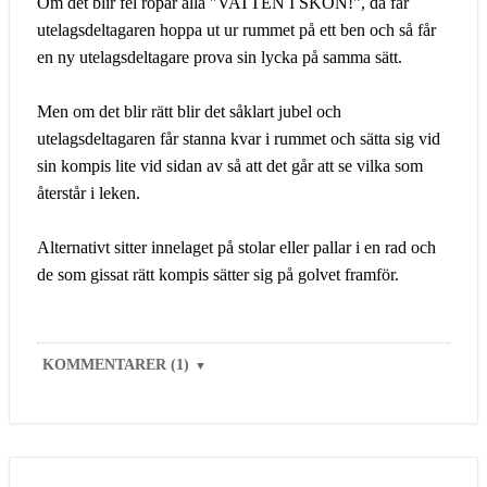
Om det blir fel ropar alla "VATTEN I SKON!", då får
utelagsdeltagaren hoppa ut ur rummet på ett ben och så får
en ny utelagsdeltagare prova sin lycka på samma sätt.
Men om det blir rätt blir det såklart jubel och
utelagsdeltagaren får stanna kvar i rummet och sätta sig vid
sin kompis lite vid sidan av så att det går att se vilka som
återstår i leken.
Alternativt sitter innelaget på stolar eller pallar i en rad och
de som gissat rätt kompis sätter sig på golvet framför.
KOMMENTARER (1)
▼