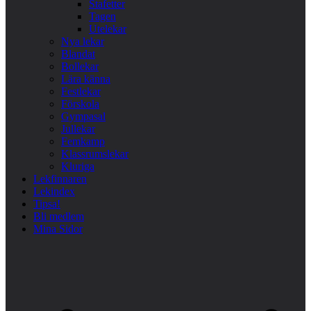
Stafetter
Tagen
Utelekar
Nya lekar
Blandat
Bollekar
Lära känna
Festlekar
Förskola
Gympasal
Jullekar
Femkamp
Klassrumslekar
Kluriga
Lekfinnaren
Lekindex
Tipsa!
Bli medlem
Mina Sidor