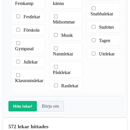
Femkamp
känna
Snabbalekar
Festlekar
Midsommar
Stafetter
Förskola
Musik
Tagen
Gympasal
Namnlekar
Utelekar
Jullekar
Påsklekar
Klassrumslekar
Rastlekar
Börja om
Hitta lekar!
572 lekar hittades