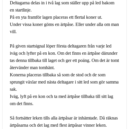
Deltagarna delas in i två lag som ställer upp på led bakom
en startlinje.
På en yta framför lagen placeras ett flertal koner ut.
Under vissa koner göms en ärtpåse. Eller under alla om man
vill.
På given startsignal löper första deltagaren från varje led
iväg och lyfter på en kon. Om det finns en ärtpåse därunder
tas denna tillbaka till laget och ger ett poäng. Om det är tomt
återvänder man tomhänt.
Konerna placeras tillbaka så som de stod och de som
sprungit växlar med nästa deltagare i sitt led som gör samma
sak.
Iväg, lyft på en kon och ta med ärtpåse tillbaka till sitt lag
om det finns.
Så fortsätter leken tills alla ärtpåsar är inhämtade. Då räknas
ärtpåsarna och det lag med flest ärtpåsar vinner leken.