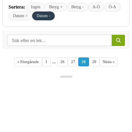
Sortera:
Ingen
Betyg +
Betyg -
A-Ö
Ö-A
Datum +
Datum -
...
« Föregående
1
26
27
28
29
Nästa »
ANNONS