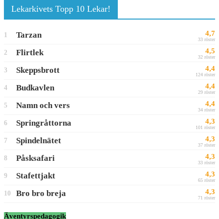
Lekarkivets Topp 10 Lekar!
4,7
Tarzan
1
33 röster
4,5
Flirtlek
2
32 röster
4,4
Skeppsbrott
3
124 röster
4,4
Budkavlen
4
29 röster
4,4
Namn och vers
5
34 röster
4,3
Springråttorna
6
101 röster
4,3
Spindelnätet
7
37 röster
4,3
Påsksafari
8
33 röster
4,3
Stafettjakt
9
65 röster
4,3
Bro bro breja
10
71 röster
Äventyrspedagogik