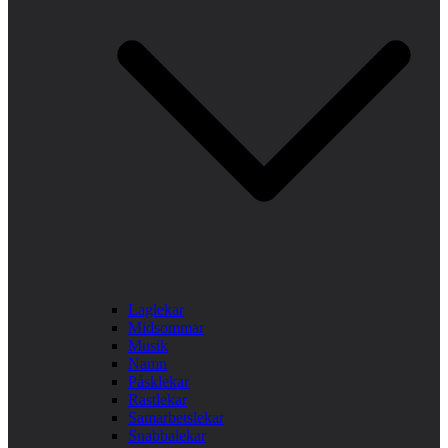
Laglekar
Midsommar
Musik
Namn
Påsklekar
Rastlekar
Samarbetslekar
Snabbalekar