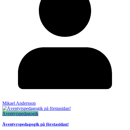
Mikael Andersson
Äventyrspedagogik
Äventyrspedagogik på förstasidan!