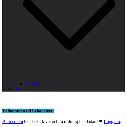
Kontakt
Om
Välkommen till Lekarkivet!
Bli medlem
hos Lekarkivet och få ordning i leklådan! ❤
Logga in
.