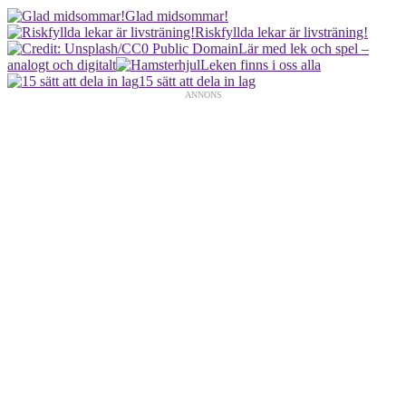
Glad midsommar!
Riskfyllda lekar är livsträning!
Lär med lek och spel –
analogt och digitalt
Leken finns i oss alla
15 sätt att dela in lag
ANNONS