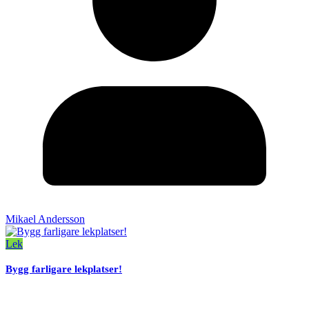
Mikael Andersson
Lek
Bygg farligare lekplatser!