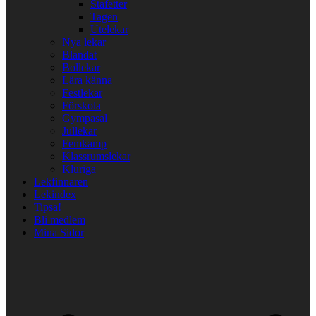
Stafetter
Tagen
Utelekar
Nya lekar
Blandat
Bollekar
Lära känna
Festlekar
Förskola
Gympasal
Jullekar
Femkamp
Klassrumslekar
Kluriga
Lekfinnaren
Lekindex
Tipsa!
Bli medlem
Mina Sidor