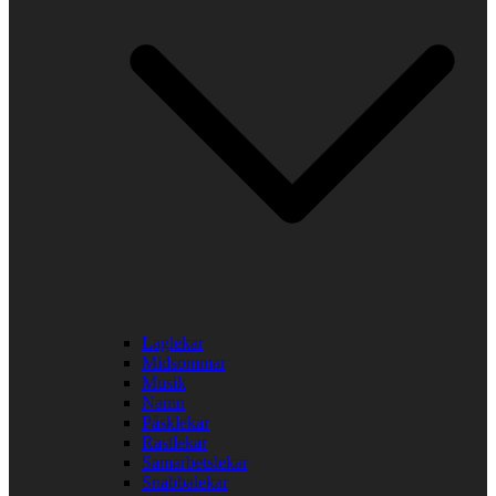
Laglekar
Midsommar
Musik
Namn
Påsklekar
Rastlekar
Samarbetslekar
Snabbalekar