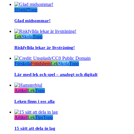
Högtid
Topp
Glad midsommar!
Lek
Skola
Topp
Riskfyllda lekar är livsträning!
Förskola
Fritidshem
Lek
Skola
Topp
Lär med lek och spel – analogt och digitalt
Artikel
Lek
Topp
Leken finns i oss alla
Artikel
Lek
Tips
Topp
15 sätt att dela in lag