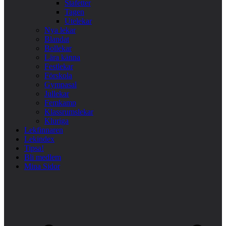
Stafetter
Tagen
Utelekar
Nya lekar
Blandat
Bollekar
Lära känna
Festlekar
Förskola
Gympasal
Jullekar
Femkamp
Klassrumslekar
Kluriga
Lekfinnaren
Lekindex
Tipsa!
Bli medlem
Mina Sidor