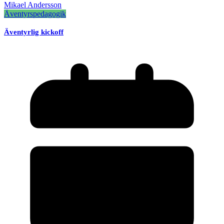
Mikael Andersson
Äventyrspedagogik
Äventyrlig kickoff