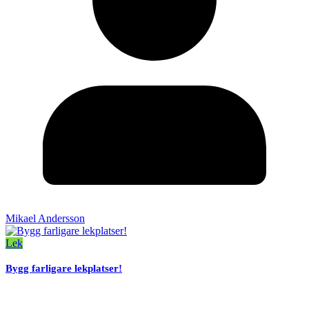
Mikael Andersson
Lek
Bygg farligare lekplatser!