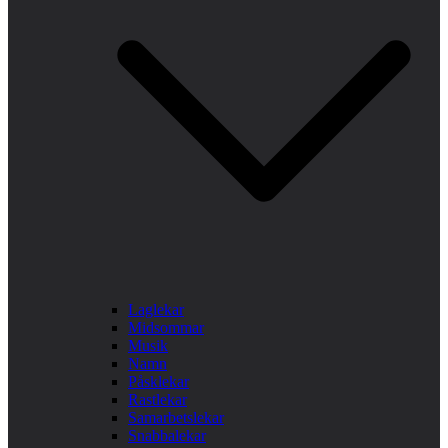
Laglekar
Midsommar
Musik
Namn
Påsklekar
Rastlekar
Samarbetslekar
Snabbalekar