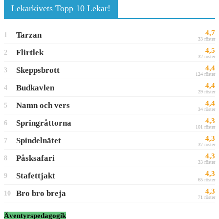
Lekarkivets Topp 10 Lekar!
4,7
Tarzan
1
33 röster
4,5
Flirtlek
2
32 röster
4,4
Skeppsbrott
3
124 röster
4,4
Budkavlen
4
29 röster
4,4
Namn och vers
5
34 röster
4,3
Springråttorna
6
101 röster
4,3
Spindelnätet
7
37 röster
4,3
Påsksafari
8
33 röster
4,3
Stafettjakt
9
65 röster
4,3
Bro bro breja
10
71 röster
Äventyrspedagogik