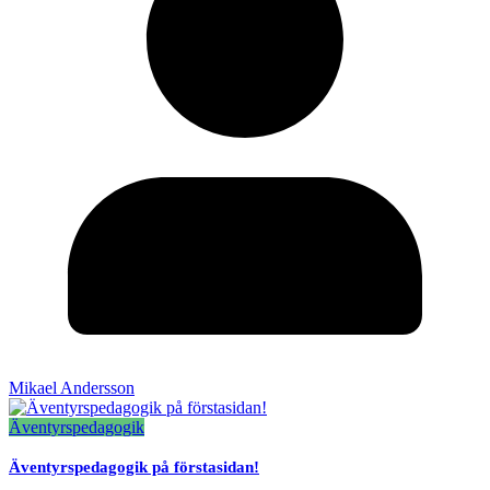
Mikael Andersson
Äventyrspedagogik
Äventyrspedagogik på förstasidan!