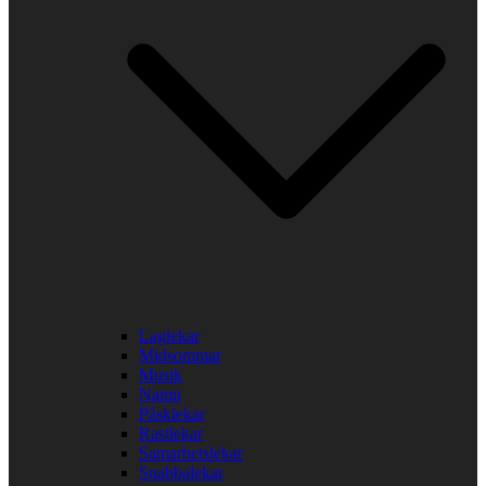
Laglekar
Midsommar
Musik
Namn
Påsklekar
Rastlekar
Samarbetslekar
Snabbalekar