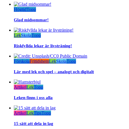
Högtid
Topp
Glad midsommar!
Lek
Skola
Topp
Riskfyllda lekar är livsträning!
Förskola
Fritidshem
Lek
Skola
Topp
Lär med lek och spel – analogt och digitalt
Artikel
Lek
Topp
Leken finns i oss alla
Artikel
Lek
Tips
Topp
15 sätt att dela in lag