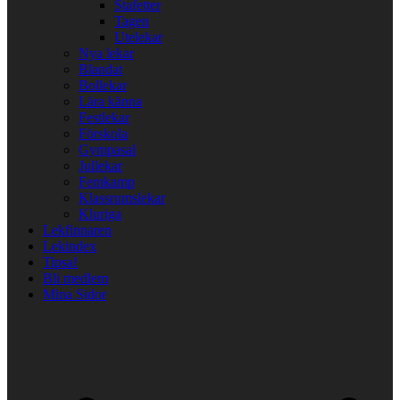
Stafetter
Tagen
Utelekar
Nya lekar
Blandat
Bollekar
Lära känna
Festlekar
Förskola
Gympasal
Jullekar
Femkamp
Klassrumslekar
Kluriga
Lekfinnaren
Lekindex
Tipsa!
Bli medlem
Mina Sidor