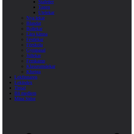
Stafetter
Tagen
Utelekar
Nya lekar
Blandat
Bollekar
Lära känna
Festlekar
Förskola
Gympasal
Jullekar
Femkamp
Klassrumslekar
Kluriga
Lekfinnaren
Lekindex
Tipsa!
Bli medlem
Mina Sidor