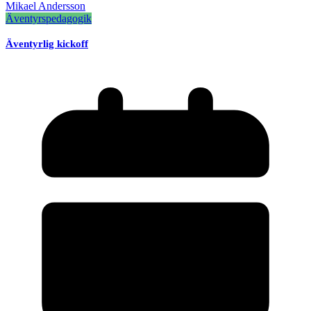
Mikael Andersson
Äventyrspedagogik
Äventyrlig kickoff