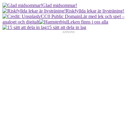
Glad midsommar!
Riskfyllda lekar är livsträning!
Lär med lek och spel –
analogt och digitalt
Leken finns i oss alla
15 sätt att dela in lag
ANNONS