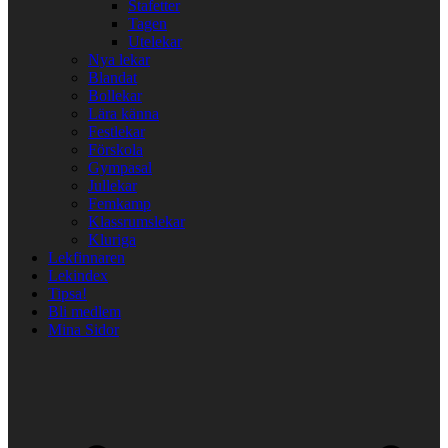
Stafetter
Tagen
Utelekar
Nya lekar
Blandat
Bollekar
Lära känna
Festlekar
Förskola
Gympasal
Jullekar
Femkamp
Klassrumslekar
Kluriga
Lekfinnaren
Lekindex
Tipsa!
Bli medlem
Mina Sidor