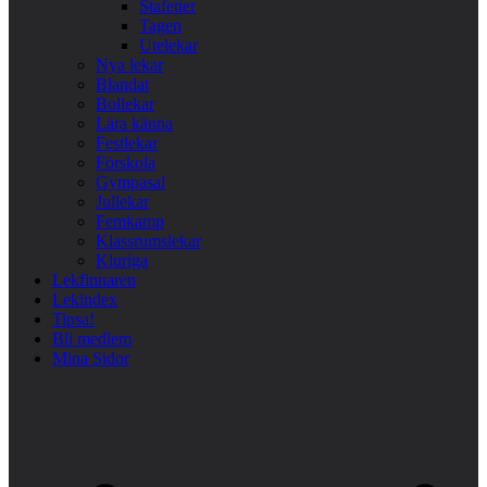
Stafetter
Tagen
Utelekar
Nya lekar
Blandat
Bollekar
Lära känna
Festlekar
Förskola
Gympasal
Jullekar
Femkamp
Klassrumslekar
Kluriga
Lekfinnaren
Lekindex
Tipsa!
Bli medlem
Mina Sidor