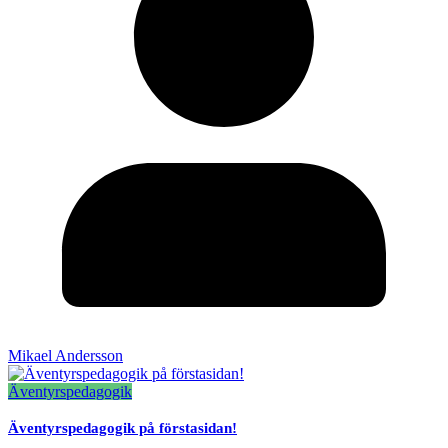
Mikael Andersson
Äventyrspedagogik
Äventyrspedagogik på förstasidan!