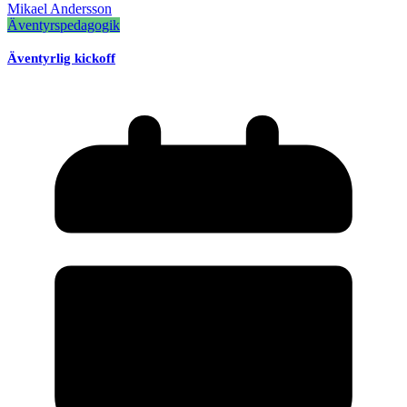
Mikael Andersson
Äventyrspedagogik
Äventyrlig kickoff