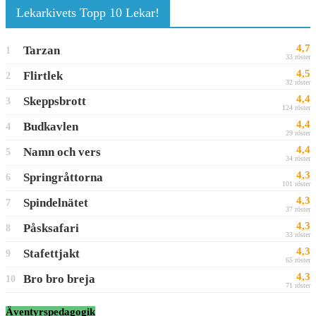
Lekarkivets Topp 10 Lekar!
4,7
Tarzan
1
33 röster
4,5
Flirtlek
2
32 röster
4,4
Skeppsbrott
3
124 röster
4,4
Budkavlen
4
29 röster
4,4
Namn och vers
5
34 röster
4,3
Springråttorna
6
101 röster
4,3
Spindelnätet
7
37 röster
4,3
Påsksafari
8
33 röster
4,3
Stafettjakt
9
65 röster
4,3
Bro bro breja
10
71 röster
Äventyrspedagogik