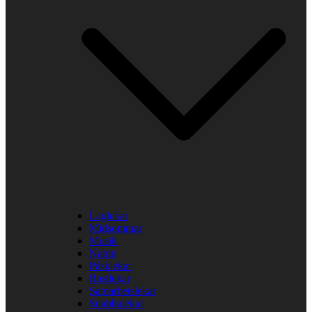
Laglekar
Midsommar
Musik
Namn
Påsklekar
Rastlekar
Samarbetslekar
Snabbalekar