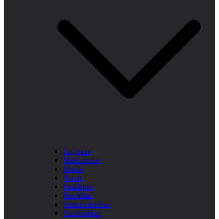
Laglekar
Midsommar
Musik
Namn
Påsklekar
Rastlekar
Samarbetslekar
Snabbalekar