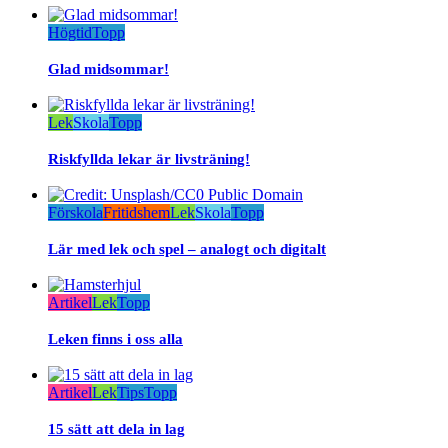
Högtid
Topp
Glad midsommar!
Lek
Skola
Topp
Riskfyllda lekar är livsträning!
Förskola
Fritidshem
Lek
Skola
Topp
Lär med lek och spel – analogt och digitalt
Artikel
Lek
Topp
Leken finns i oss alla
Artikel
Lek
Tips
Topp
15 sätt att dela in lag