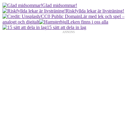
Glad midsommar!
Riskfyllda lekar är livsträning!
Lär med lek och spel –
analogt och digitalt
Leken finns i oss alla
15 sätt att dela in lag
ANNONS