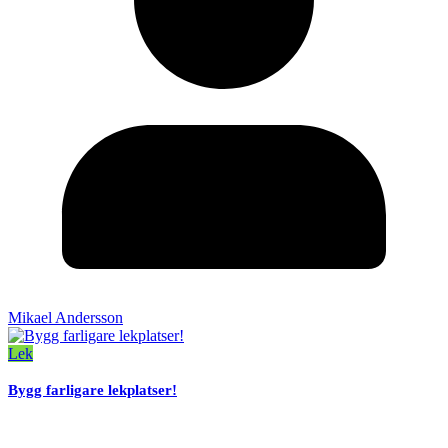
Mikael Andersson
Lek
Bygg farligare lekplatser!