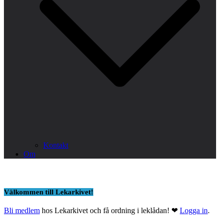
Kontakt
Om
Välkommen till Lekarkivet!
Bli medlem
hos Lekarkivet och få ordning i leklådan! ❤
Logga in
.