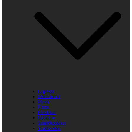
Laglekar
Midsommar
Musik
Namn
Påsklekar
Rastlekar
Samarbetslekar
Snabbalekar