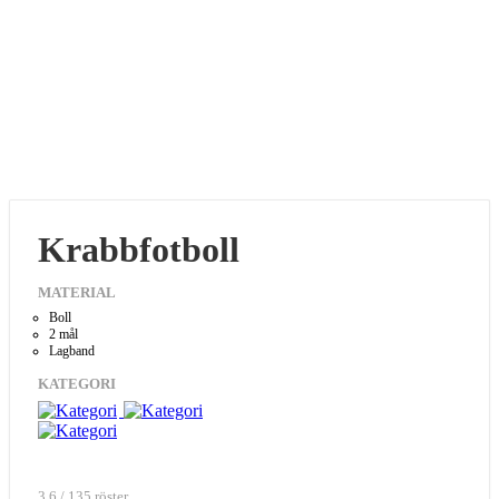
Krabbfotboll
MATERIAL
Boll
2 mål
Lagband
KATEGORI
3.6 / 135 röster