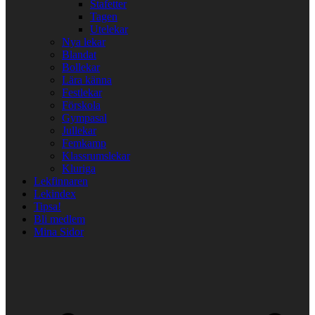
Stafetter
Tagen
Utelekar
Nya lekar
Blandat
Bollekar
Lära känna
Festlekar
Förskola
Gympasal
Jullekar
Femkamp
Klassrumslekar
Kluriga
Lekfinnaren
Lekindex
Tipsa!
Bli medlem
Mina Sidor