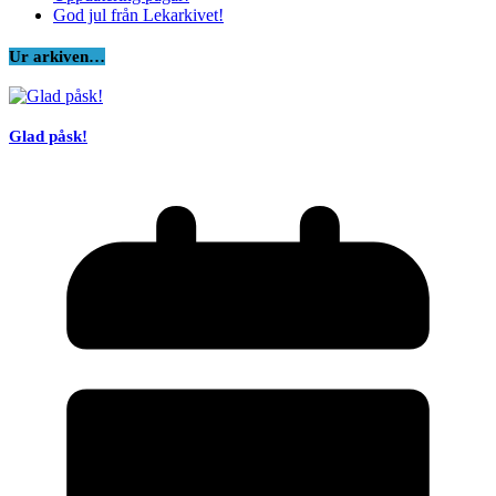
God jul från Lekarkivet!
Ur arkiven…
Glad påsk!