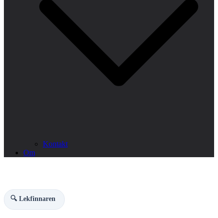
Kontakt
Om
🔍 Lekfinnaren