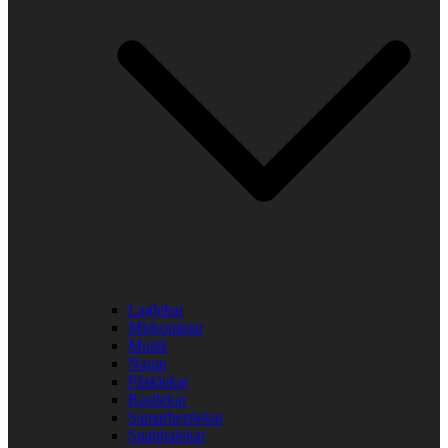
Laglekar
Midsommar
Musik
Namn
Påsklekar
Rastlekar
Samarbetslekar
Snabbalekar