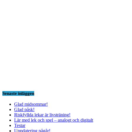
Senaste inläggen
Glad midsommar!
Glad påsk!
Riskfyllda lekar är livsträning!
Lär med lek och spel – analogt och digitalt
Testar
Uppdatering pågår!