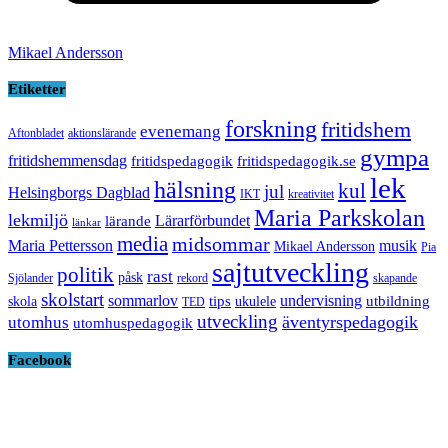
Mikael Andersson
Etiketter
forskning
fritidshem
evenemang
Aftonbladet
aktionslärande
gympa
fritidshemmensdag
fritidspedagogik
fritidspedagogik.se
lek
hälsning
kul
jul
Helsingborgs Dagblad
IKT
kreativitet
Maria Parkskolan
lekmiljö
Lärarförbundet
lärande
länkar
media
midsommar
Maria Pettersson
musik
Mikael Andersson
Pia
sajtutveckling
politik
rast
påsk
Sjölander
rekord
skapande
skolstart
sommarlov
undervisning
tips
utbildning
skola
ukulele
TED
utveckling
äventyrspedagogik
utomhus
utomhuspedagogik
Facebook