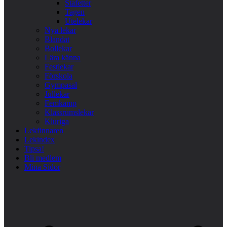
Stafetter
Tagen
Utelekar
Nya lekar
Blandat
Bollekar
Lära känna
Festlekar
Förskola
Gympasal
Jullekar
Femkamp
Klassrumslekar
Kluriga
Lekfinnaren
Lekindex
Tipsa!
Bli medlem
Mina Sidor