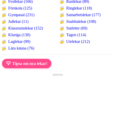
Festlekar (166)
Rastlekar (89)
Förskola (125)
Ringlekar (118)
Gympasal (231)
Samarbetslekar (177)
Jullekar (11)
Snabbalekar (108)
Klassrumslekar (152)
Stafetter (69)
Kluriga (130)
Tagen (114)
Laglekar (99)
Utelekar (212)
Lära känna (76)
💡
Tipsa om nya lekar!
ANNONS