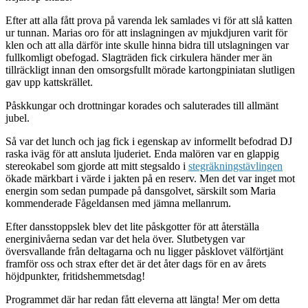
Efter att alla fått prova på varenda lek samlades vi för att slå katten
ur tunnan. Marias oro för att inslagningen av mjukdjuren varit för
klen och att alla därför inte skulle hinna bidra till utslagningen var
fullkomligt obefogad. Slagträden fick cirkulera händer mer än
tillräckligt innan den omsorgsfullt mörade kartongpiniatan slutligen
gav upp kattskrället.
Påskkungar och drottningar korades och saluterades till allmänt
jubel.
Så var det lunch och jag fick i egenskap av informellt befodrad DJ
raska iväg för att ansluta ljuderiet. Enda malören var en glappig
stereokabel som gjorde att mitt stegsaldo i
stegräkningstävlingen
ökade märkbart i värde i jakten på en reserv. Men det var inget mot
energin som sedan pumpade på dansgolvet, särskilt som Maria
kommenderade Fågeldansen med jämna mellanrum.
Efter dansstoppslek blev det lite påskgotter för att återställa
energinivåerna sedan var det hela över. Slutbetygen var
översvallande från deltagarna och nu ligger påsklovet välförtjänt
framför oss och strax efter det är det åter dags för en av årets
höjdpunkter, fritidshemmetsdag!
Programmet där har redan fått eleverna att längta! Mer om detta