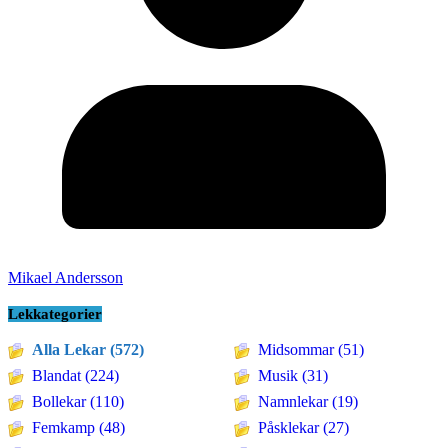
Mikael Andersson
Lekkategorier
Alla Lekar (572)
Midsommar (51)
Blandat (224)
Musik (31)
Bollekar (110)
Namnlekar (19)
Femkamp (48)
Påsklekar (27)