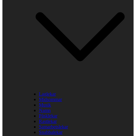
Laglekar
Midsommar
Musik
Namn
Påsklekar
Rastlekar
Samarbetslekar
Snabbalekar