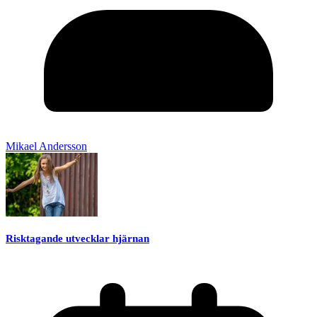
Mikael Andersson
Risktagande utvecklar hjärnan