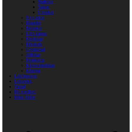
Stafetter
Tagen
Utelekar
Nya lekar
Blandat
Bollekar
Lära känna
Festlekar
Förskola
Gympasal
Jullekar
Femkamp
Klassrumslekar
Kluriga
Lekfinnaren
Lekindex
Tipsa!
Bli medlem
Mina Sidor