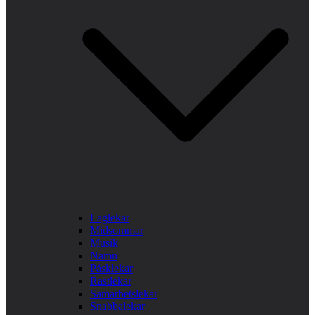
Laglekar
Midsommar
Musik
Namn
Påsklekar
Rastlekar
Samarbetslekar
Snabbalekar