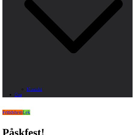
Kontakt
Om
Fritidshem
Lek
Påskfest!