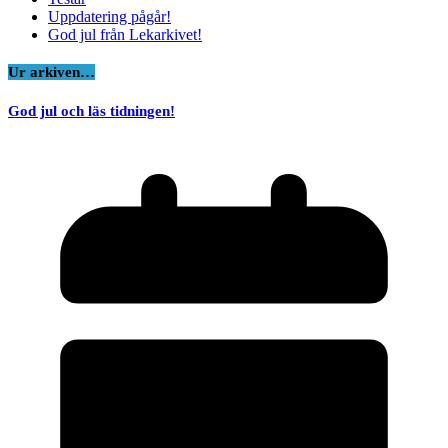
Uppdatering pågår!
God jul från Lekarkivet!
Ur arkiven…
God jul och läs tidningen!