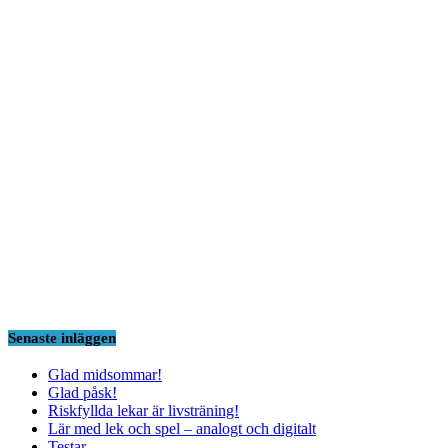
Senaste inläggen
Glad midsommar!
Glad påsk!
Riskfyllda lekar är livsträning!
Lär med lek och spel – analogt och digitalt
Testar