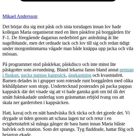
Mikael Andersson
Det börjar dra sig mot påsk och sista torsdagen innan lov hade
kollegan Maria organiserat med en liten påskfest på borggården för
F-1. De föregående dagarnas nederbörd gav anledning åt lite
nagelbitande, men det ordnade tack och lov till sig och redan tidigt
under morgontimmarna vågade man både knäppa upp jacka och vila
mössan.
På programmet stod påsklekar, påskdisco och inte minst lite
påskgotter som avrundning. Bland lekarna fanns bland annat
pennan
i flaskan
,
packa pappas kappsäck
,
äggkastning
och kvaststafett.
Barnen delades in i grupper som roterade runt borggården med olika
lekhållplatser som stopp. Undertecknad posterades på packa pappas
kappsäck där det visade sig att vi hade ganska gott om tid då det
smått fuktskadade underlag som gräsmattan erbjöd tvang oss att
skala ner garderoben i kappsäcken.
Hatt, kavaj och en nätt handväska fick räcka och det gjorde det. Vi
drygade ut tiden genom att schasa lagen tur och retur i en
evighetsstafett så många gånger de bara hann innan Maria blåste
halvlek och rotation. Som det sprangs. Tyg fladdrade, hattar flög och
hejarrop ekade.