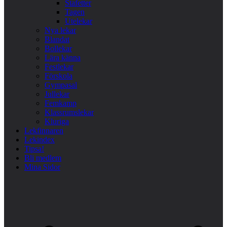
Stafetter
Tagen
Utelekar
Nya lekar
Blandat
Bollekar
Lära känna
Festlekar
Förskola
Gympasal
Jullekar
Femkamp
Klassrumslekar
Kluriga
Lekfinnaren
Lekindex
Tipsa!
Bli medlem
Mina Sidor