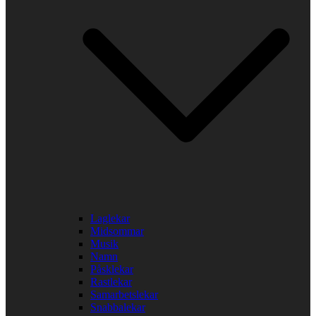
Laglekar
Midsommar
Musik
Namn
Påsklekar
Rastlekar
Samarbetslekar
Snabbalekar