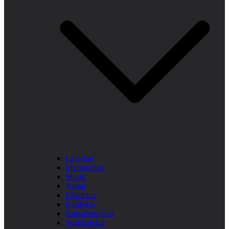
Laglekar
Midsommar
Musik
Namn
Påsklekar
Rastlekar
Samarbetslekar
Snabbalekar