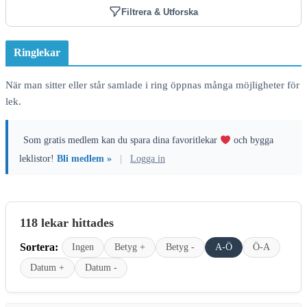
Filtrera & Utforska
Ringlekar
När man sitter eller står samlade i ring öppnas många möjligheter för
lek.
Som gratis medlem kan du spara dina favoritlekar
och bygga
leklistor!
Bli medlem »
|
Logga in
118 lekar hittades
Sortera:
Ingen
Betyg +
Betyg -
A-Ö
Ö-A
Datum +
Datum -