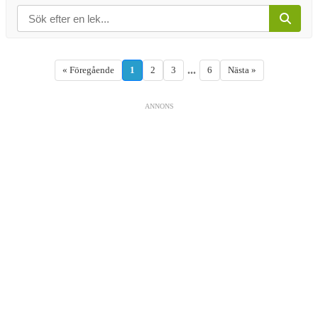
...
« Föregående
1
2
3
6
Nästa »
ANNONS