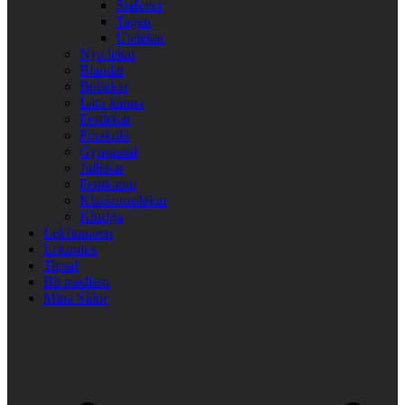
Stafetter
Tagen
Utelekar
Nya lekar
Blandat
Bollekar
Lära känna
Festlekar
Förskola
Gympasal
Jullekar
Femkamp
Klassrumslekar
Kluriga
Lekfinnaren
Lekindex
Tipsa!
Bli medlem
Mina Sidor