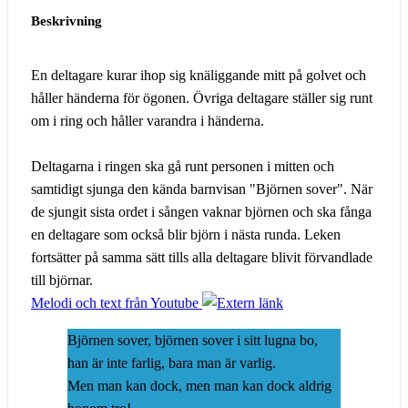
Beskrivning
En deltagare kurar ihop sig knäliggande mitt på golvet och
håller händerna för ögonen. Övriga deltagare ställer sig runt
om i ring och håller varandra i händerna.
Deltagarna i ringen ska gå runt personen i mitten och
samtidigt sjunga den kända barnvisan "Björnen sover". När
de sjungit sista ordet i sången vaknar björnen och ska fånga
en deltagare som också blir björn i nästa runda. Leken
fortsätter på samma sätt tills alla deltagare blivit förvandlade
till björnar.
Melodi och text från Youtube
Björnen sover, björnen sover i sitt lugna bo,
han är inte farlig, bara man är varlig.
Men man kan dock, men man kan dock aldrig