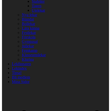
Stafetter
Tagen
Utelekar
Nya lekar
Blandat
Bollekar
Lära känna
Festlekar
Förskola
Gympasal
Jullekar
Femkamp
Klassrumslekar
Kluriga
Lekfinnaren
Lekindex
Tipsa!
Bli medlem
Mina Sidor