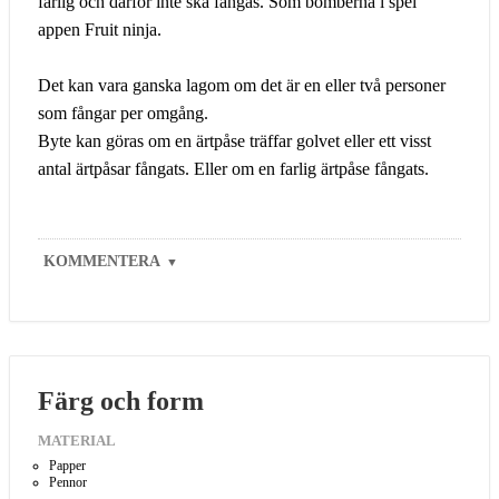
farlig och därför inte ska fångas. Som bomberna i spel
appen Fruit ninja.
Det kan vara ganska lagom om det är en eller två personer
som fångar per omgång.
Byte kan göras om en ärtpåse träffar golvet eller ett visst
antal ärtpåsar fångats. Eller om en farlig ärtpåse fångats.
KOMMENTERA
▼
Färg och form
MATERIAL
Papper
Pennor