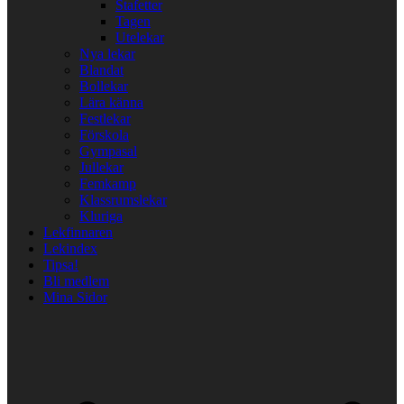
Stafetter
Tagen
Utelekar
Nya lekar
Blandat
Bollekar
Lära känna
Festlekar
Förskola
Gympasal
Jullekar
Femkamp
Klassrumslekar
Kluriga
Lekfinnaren
Lekindex
Tipsa!
Bli medlem
Mina Sidor