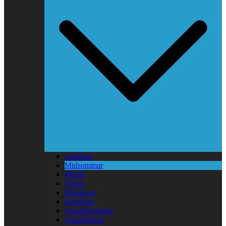
Laglekar
Midsommar
Musik
Namn
Påsklekar
Rastlekar
Samarbetslekar
Snabbalekar