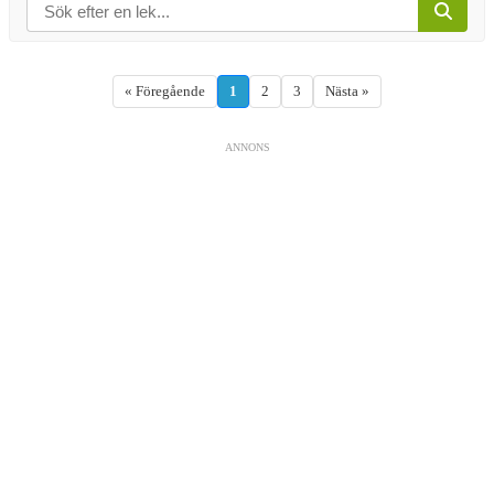
« Föregående
1
2
3
Nästa »
ANNONS