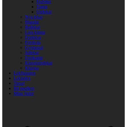
Stafetter
Tagen
Utelekar
Nya lekar
Blandat
Bollekar
Lära känna
Festlekar
Förskola
Gympasal
Jullekar
Femkamp
Klassrumslekar
Kluriga
Lekfinnaren
Lekindex
Tipsa!
Bli medlem
Mina Sidor