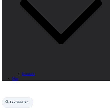
Kontakt
Om
🔍 Lekfinnaren