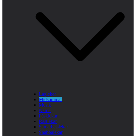
Laglekar
Midsommar
Musik
Namn
Påsklekar
Rastlekar
Samarbetslekar
Snabbalekar