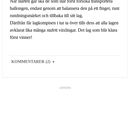
När starten går ska de som står först försöka transportera
ballongen, endast genom att balansera den på ett finger, runt
rundningsmärket och tillbaka till sitt lag.
Därifrån får lagkompisen i tur ta över tills dess att alla lagen
avklarat lika många stafett växlingar. Det lag som blir klara
först vinner!
KOMMENTARER (2)
▼
ANNONS