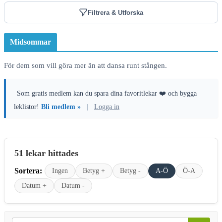
Filtrera & Utforska
Midsommar
För dem som vill göra mer än att dansa runt stången.
Som gratis medlem kan du spara dina favoritlekar ❤️ och bygga
leklistor!
Bli medlem »
|
Logga in
51 lekar hittades
Sortera:
Ingen
Betyg +
Betyg -
A-Ö
Ö-A
Datum +
Datum -