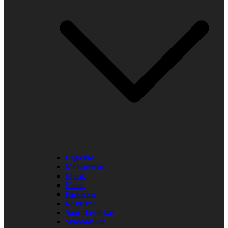
Laglekar
Midsommar
Musik
Namn
Påsklekar
Rastlekar
Samarbetslekar
Snabbalekar