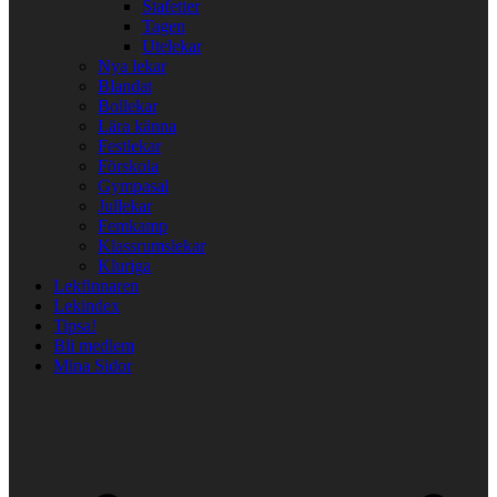
Stafetter
Tagen
Utelekar
Nya lekar
Blandat
Bollekar
Lära känna
Festlekar
Förskola
Gympasal
Jullekar
Femkamp
Klassrumslekar
Kluriga
Lekfinnaren
Lekindex
Tipsa!
Bli medlem
Mina Sidor