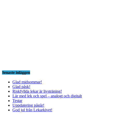
Senaste inläggen
Glad midsommar!
Glad påsk!
Riskfyllda lekar är livsträning!
Lär med lek och spel – analogt och digitalt
Testar
Uppdatering pågår!
God jul från Lekarkivet!