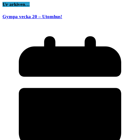
Ur arkiven…
Gympa vecka 20 – Utomhus!