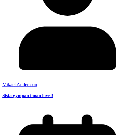
Mikael Andersson
Sista gympan innan lovet!