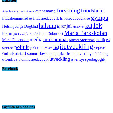
Etiketter
forskning
fritidshem
evenemang
Aftonbladet
aktionslärande
gympa
fritidshemmensdag
fritidspedagogik
fritidspedagogik.se
lek
hälsning
kul
jul
Helsingborgs Dagblad
IKT
kreativitet
Maria Parkskolan
lekmiljö
Lärarförbundet
lärande
länkar
media
midsommar
Maria Pettersson
musik
Mikael Andersson
Pia
sajtutveckling
politik
rast
påsk
Sjölander
rekord
skapande
skolstart
sommarlov
undervisning
tips
utbildning
skola
ukulele
TED
utveckling
äventyrspedagogik
utomhus
utomhuspedagogik
Facebook
Sajtinfo och cookies