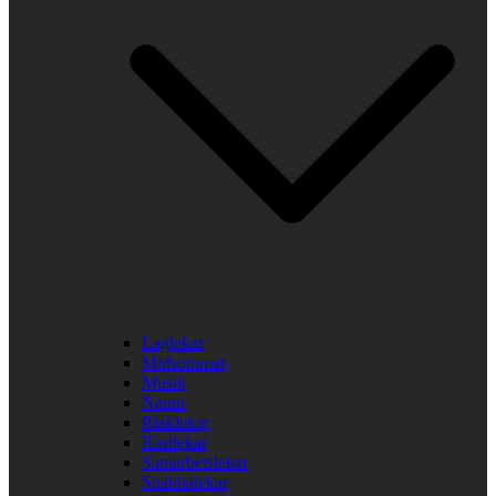
Laglekar
Midsommar
Musik
Namn
Påsklekar
Rastlekar
Samarbetslekar
Snabbalekar