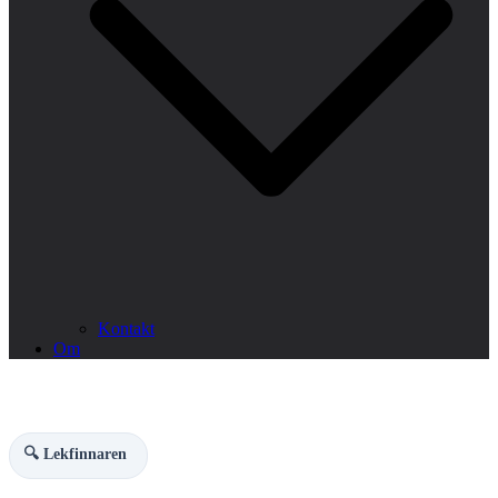
Kontakt
Om
🔍 Lekfinnaren