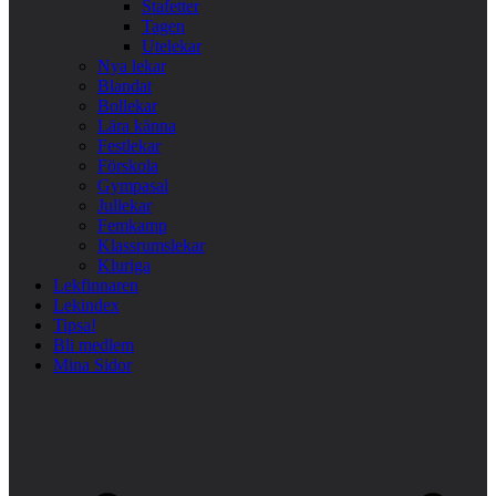
Stafetter
Tagen
Utelekar
Nya lekar
Blandat
Bollekar
Lära känna
Festlekar
Förskola
Gympasal
Jullekar
Femkamp
Klassrumslekar
Kluriga
Lekfinnaren
Lekindex
Tipsa!
Bli medlem
Mina Sidor