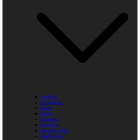
Laglekar
Midsommar
Musik
Namn
Påsklekar
Rastlekar
Samarbetslekar
Snabbalekar