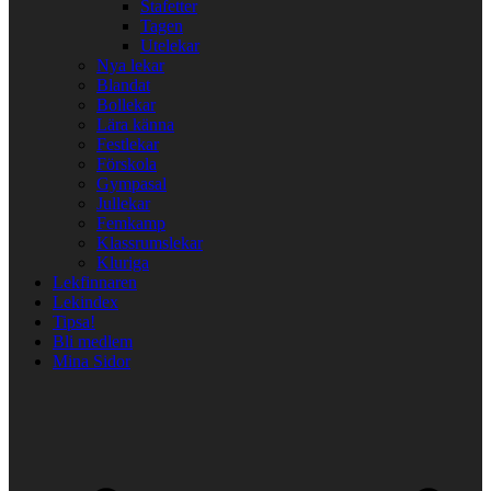
Stafetter
Tagen
Utelekar
Nya lekar
Blandat
Bollekar
Lära känna
Festlekar
Förskola
Gympasal
Jullekar
Femkamp
Klassrumslekar
Kluriga
Lekfinnaren
Lekindex
Tipsa!
Bli medlem
Mina Sidor