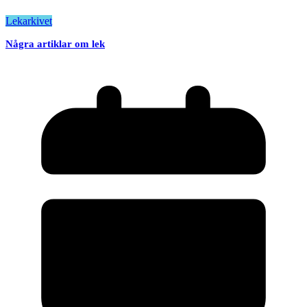
Lekarkivet
Några artiklar om lek