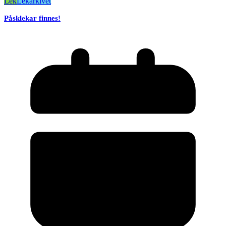
Lek
Lekarkivet
Påsklekar finnes!