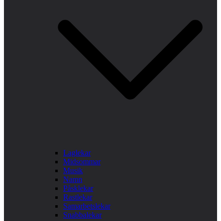
Laglekar
Midsommar
Musik
Namn
Påsklekar
Rastlekar
Samarbetslekar
Snabbalekar