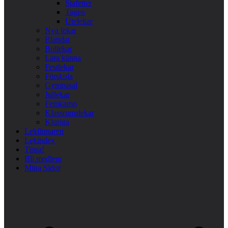
Stafetter
Tagen
Utelekar
Nya lekar
Blandat
Bollekar
Lära känna
Festlekar
Förskola
Gympasal
Jullekar
Femkamp
Klassrumslekar
Kluriga
Lekfinnaren
Lekindex
Tipsa!
Bli medlem
Mina Sidor