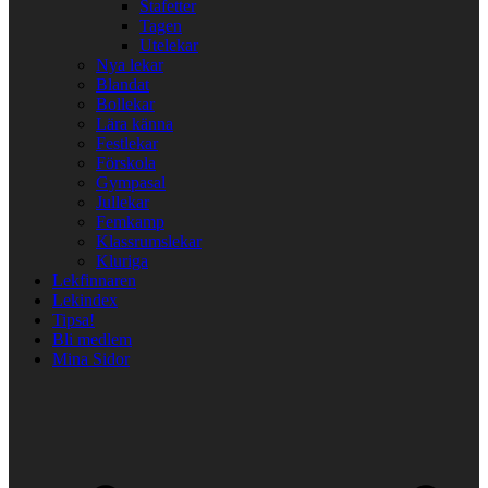
Stafetter
Tagen
Utelekar
Nya lekar
Blandat
Bollekar
Lära känna
Festlekar
Förskola
Gympasal
Jullekar
Femkamp
Klassrumslekar
Kluriga
Lekfinnaren
Lekindex
Tipsa!
Bli medlem
Mina Sidor