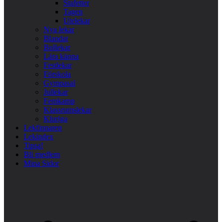
Stafetter
Tagen
Utelekar
Nya lekar
Blandat
Bollekar
Lära känna
Festlekar
Förskola
Gympasal
Jullekar
Femkamp
Klassrumslekar
Kluriga
Lekfinnaren
Lekindex
Tipsa!
Bli medlem
Mina Sidor