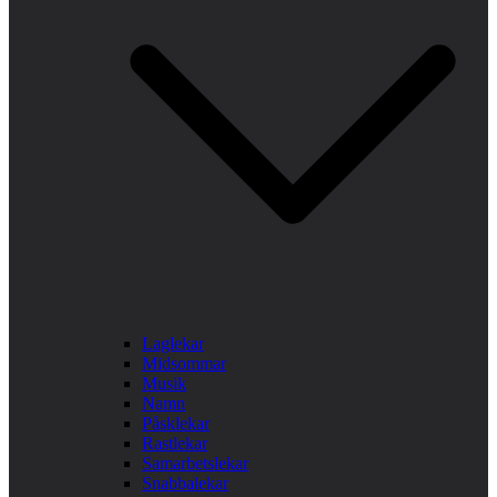
Laglekar
Midsommar
Musik
Namn
Påsklekar
Rastlekar
Samarbetslekar
Snabbalekar