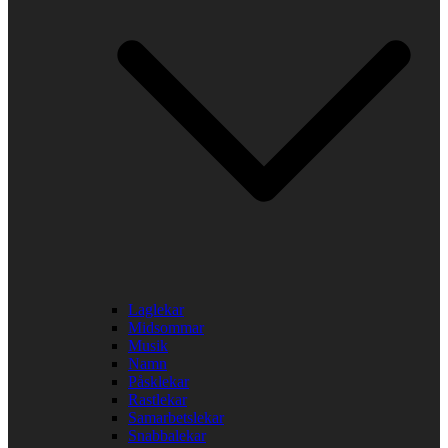
Laglekar
Midsommar
Musik
Namn
Påsklekar
Rastlekar
Samarbetslekar
Snabbalekar