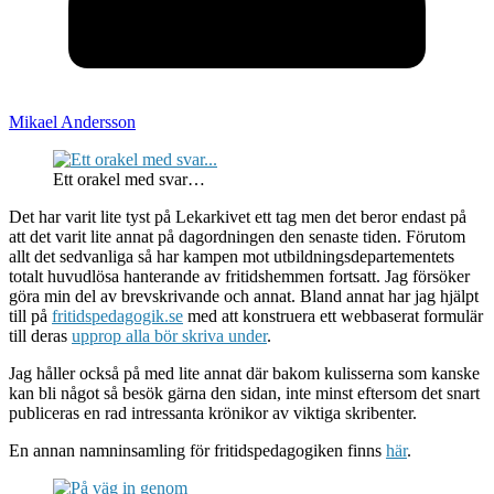
Mikael Andersson
Ett orakel med svar…
Det har varit lite tyst på Lekarkivet ett tag men det beror endast på
att det varit lite annat på dagordningen den senaste tiden. Förutom
allt det sedvanliga så har kampen mot utbildningsdepartementets
totalt huvudlösa hanterande av fritidshemmen fortsatt. Jag försöker
göra min del av brevskrivande och annat. Bland annat har jag hjälpt
till på
fritidspedagogik.se
med att konstruera ett webbaserat formulär
till deras
upprop alla bör skriva under
.
Jag håller också på med lite annat där bakom kulisserna som kanske
kan bli något så besök gärna den sidan, inte minst eftersom det snart
publiceras en rad intressanta krönikor av viktiga skribenter.
En annan namninsamling för fritidspedagogiken finns
här
.