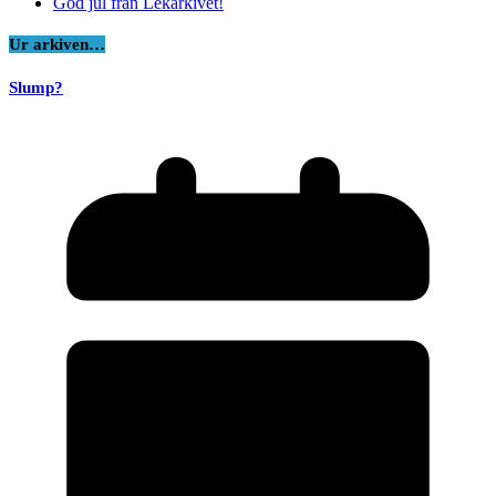
God jul från Lekarkivet!
Ur arkiven…
Slump?