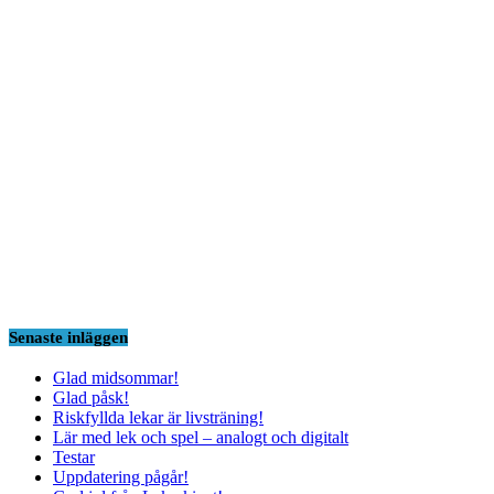
Senaste inläggen
Glad midsommar!
Glad påsk!
Riskfyllda lekar är livsträning!
Lär med lek och spel – analogt och digitalt
Testar
Uppdatering pågår!