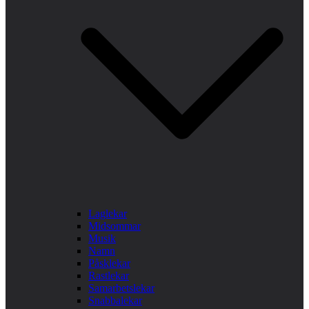
Laglekar
Midsommar
Musik
Namn
Påsklekar
Rastlekar
Samarbetslekar
Snabbalekar