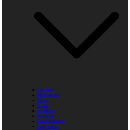
Laglekar
Midsommar
Musik
Namn
Påsklekar
Rastlekar
Samarbetslekar
Snabbalekar