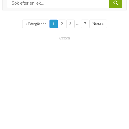
...
« Föregående
1
2
3
7
Nästa »
ANNONS