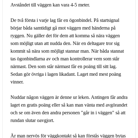
Avståndet till väggen kan vara 4-5 meter.
De två första i varje lag får en ögonbindel. På startsignal
börjar båda samtidigt gå mot väggen med händerna på
ryggen. Nu gäller det för dem att komma så nära väggen
som möjligt utan att nudda den. När en deltagare tror sig
kommit så nära som möjligt stannar man. När båda stannat
tas ögonbindlarna av och man kontrollerar vem som står
närmast. Den som står närmast får en poäng till sitt lag.
Sedan gör övriga i lagen likadant. Laget med mest poäng
vinner.
Nuddar någon väggen är denne ur leken. Antingen får andra
laget en gratis poäng eller så kan man vänta med avgörandet
och se om även den andra personen "går in i väggen" så att
rundan slutar oavgjort.
Är man nervös för väggkontakt så kan förstås väggen bytas