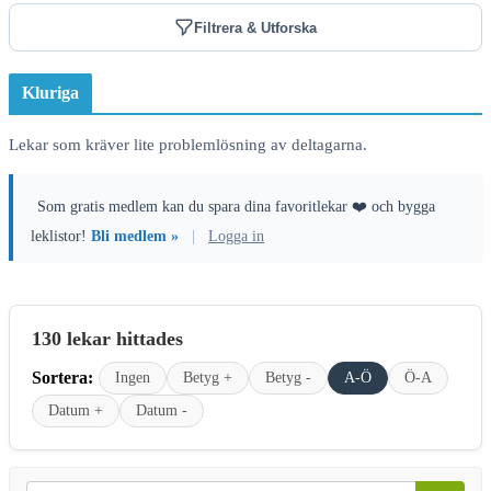
Filtrera & Utforska
Kluriga
Lekar som kräver lite problemlösning av deltagarna.
Som gratis medlem kan du spara dina favoritlekar ❤️ och bygga
leklistor!
Bli medlem »
|
Logga in
130 lekar hittades
Sortera:
Ingen
Betyg +
Betyg -
A-Ö
Ö-A
Datum +
Datum -