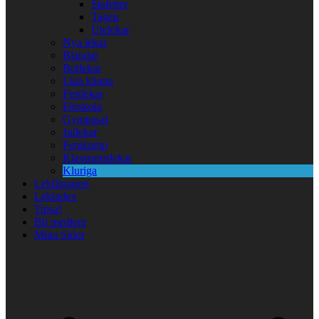
Stafetter
Tagen
Utelekar
Nya lekar
Blandat
Bollekar
Lära känna
Festlekar
Förskola
Gympasal
Jullekar
Femkamp
Klassrumslekar
Kluriga
Lekfinnaren
Lekindex
Tipsa!
Bli medlem
Mina Sidor