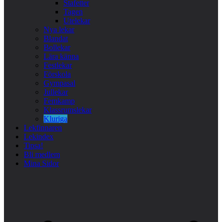
Stafetter
Tagen
Utelekar
Nya lekar
Blandat
Bollekar
Lära känna
Festlekar
Förskola
Gympasal
Jullekar
Femkamp
Klassrumslekar
Kluriga
Lekfinnaren
Lekindex
Tipsa!
Bli medlem
Mina Sidor