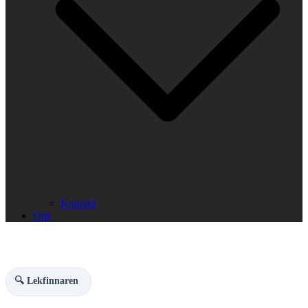
Kontakt
Om
🔍 Lekfinnaren