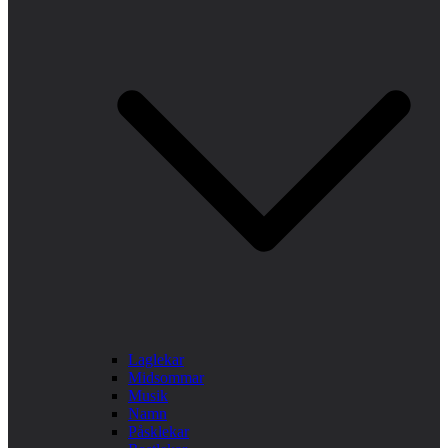
Laglekar
Midsommar
Musik
Namn
Påsklekar