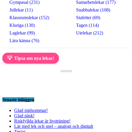
Gympasal (231)
Samarbetslekar (177)
Jullekar (11)
Snabbalekar (108)
Klassrumslekar (152)
Stafetter (69)
Kluriga (130)
Tagen (114)
Laglekar (99)
Utelekar (212)
Lära känna (76)
💡
Tipsa om nya lekar!
ANNONS
Senaste inläggen
Glad midsommar!
Glad påsk!
Riskfyllda lekar är livsträning!
Lär med lek och spel – analogt och digitalt
Testar