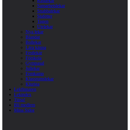
Rastlekar
Samarbetslekar
Snabbalekar
Stafetter
Tagen
Utelekar
Nya lekar
Blandat
Bollekar
Lära känna
Festlekar
Förskola
Gympasal
Jullekar
Femkamp
Klassrumslekar
Kluriga
Lekfinnaren
Lekindex
Tipsa!
Bli medlem
Mina Sidor