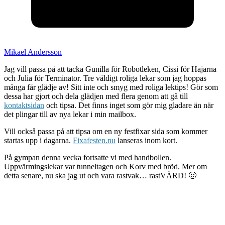
Mikael Andersson
Jag vill passa på att tacka Gunilla för Robotleken, Cissi för Hajarna
och Julia för Terminator. Tre väldigt roliga lekar som jag hoppas
många får glädje av! Sitt inte och smyg med roliga lektips! Gör som
dessa har gjort och dela glädjen med flera genom att gå till
kontaktsidan
och tipsa. Det finns inget som gör mig gladare än när
det plingar till av nya lekar i min mailbox.
Vill också passa på att tipsa om en ny festfixar sida som kommer
startas upp i dagarna.
Fixafesten.nu
lanseras inom kort.
På gympan denna vecka fortsatte vi med handbollen.
Uppvärmingslekar var tunneltagen och Korv med bröd. Mer om
detta senare, nu ska jag ut och vara rastvak… rastVÄRD! 🙂