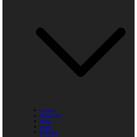
Laglekar
Midsommar
Musik
Namn
Påsklekar