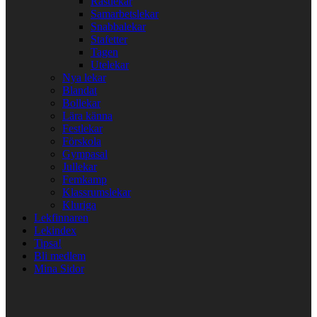
Rastlekar
Samarbetslekar
Snabbalekar
Stafetter
Tagen
Utelekar
Nya lekar
Blandat
Bollekar
Lära känna
Festlekar
Förskola
Gympasal
Jullekar
Femkamp
Klassrumslekar
Kluriga
Lekfinnaren
Lekindex
Tipsa!
Bli medlem
Mina Sidor