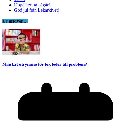
Uppdatering pågår!
God jul från Lekarkivet!
Ur arkiven…
Minskat utrymme för lek leder till problem?