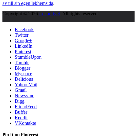
av till sin egen lekhemsida
.
Copyright © 2026
Lekarkivet
. All rights reserved.
Facebook
Twitter
Google+
LinkedIn
Pinterest
StumbleUpon
Tumblr
Blogger
Myspace
Delicious
Yahoo Mail
Gmail
Newsvine
Digg
FriendFeed
Buffer
Reddit
VKontakte
Pin It on Pinterest