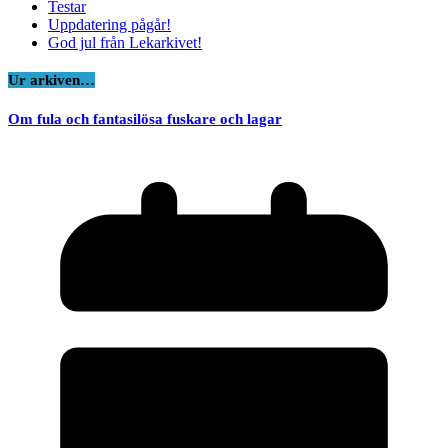
Testar
Uppdatering pågår!
God jul från Lekarkivet!
Ur arkiven…
Om fula och fantasilösa fuskare och lagar