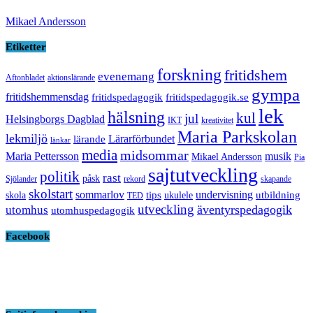
Mikael Andersson
Etiketter
forskning
fritidshem
evenemang
Aftonbladet
aktionslärande
gympa
fritidshemmensdag
fritidspedagogik
fritidspedagogik.se
lek
hälsning
kul
jul
Helsingborgs Dagblad
IKT
kreativitet
Maria Parkskolan
lekmiljö
Lärarförbundet
lärande
länkar
media
midsommar
Maria Pettersson
musik
Mikael Andersson
Pia
sajtutveckling
politik
rast
påsk
Sjölander
rekord
skapande
skolstart
sommarlov
undervisning
tips
utbildning
skola
ukulele
TED
utveckling
äventyrspedagogik
utomhus
utomhuspedagogik
Facebook