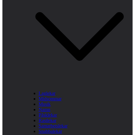
Laglekar
Midsommar
Musik
Namn
Påsklekar
Rastlekar
Samarbetslekar
Snabbalekar