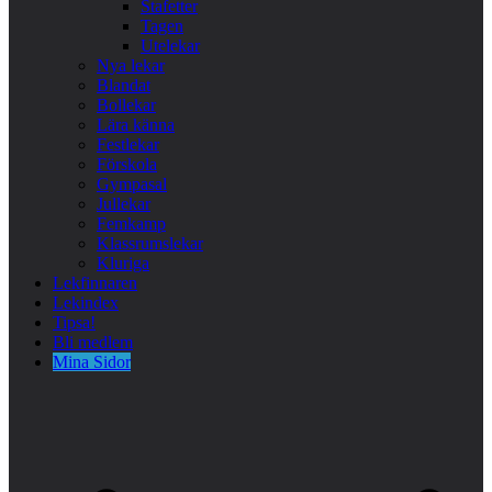
Stafetter
Tagen
Utelekar
Nya lekar
Blandat
Bollekar
Lära känna
Festlekar
Förskola
Gympasal
Jullekar
Femkamp
Klassrumslekar
Kluriga
Lekfinnaren
Lekindex
Tipsa!
Bli medlem
Mina Sidor