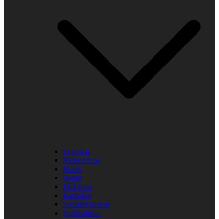
Laglekar
Midsommar
Musik
Namn
Påsklekar
Rastlekar
Samarbetslekar
Snabbalekar