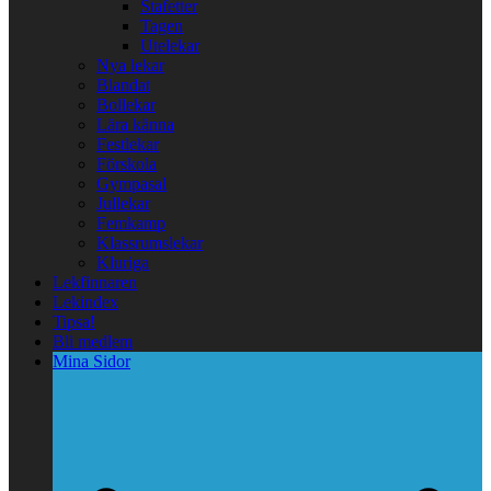
Stafetter
Tagen
Utelekar
Nya lekar
Blandat
Bollekar
Lära känna
Festlekar
Förskola
Gympasal
Jullekar
Femkamp
Klassrumslekar
Kluriga
Lekfinnaren
Lekindex
Tipsa!
Bli medlem
Mina Sidor