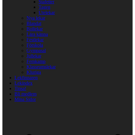
Stafetter
Tagen
Utelekar
Nya lekar
Blandat
Bollekar
Lära känna
Festlekar
Förskola
Gympasal
Jullekar
Femkamp
Klassrumslekar
Kluriga
Lekfinnaren
Lekindex
Tipsa!
Bli medlem
Mina Sidor