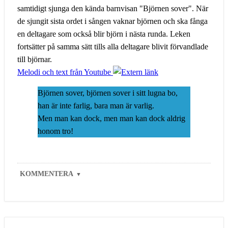
samtidigt sjunga den kända barnvisan "Björnen sover". När
de sjungit sista ordet i sången vaknar björnen och ska fånga
en deltagare som också blir björn i nästa runda. Leken
fortsätter på samma sätt tills alla deltagare blivit förvandlade
till björnar.
Melodi och text från Youtube
Björnen sover, björnen sover i sitt lugna bo,
han är inte farlig, bara man är varlig.
Men man kan dock, men man kan dock aldrig
honom tro!
KOMMENTERA
▼