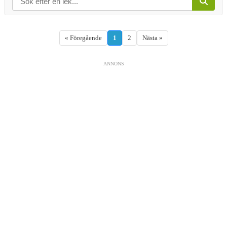
« Föregående
1
2
Nästa »
ANNONS