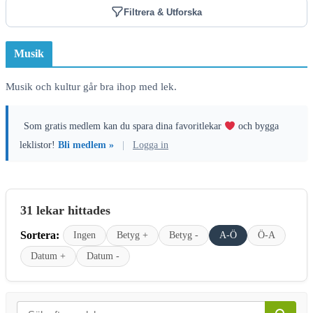
Filtrera & Utforska
Musik
Musik och kultur går bra ihop med lek.
Som gratis medlem kan du spara dina favoritlekar
och bygga
leklistor!
Bli medlem »
|
Logga in
31 lekar hittades
Sortera:
Ingen
Betyg +
Betyg -
A-Ö
Ö-A
Datum +
Datum -