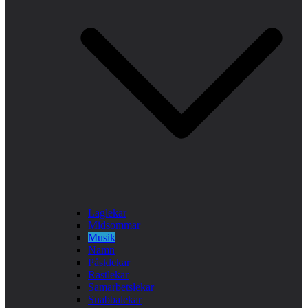
Laglekar
Midsommar
Musik
Namn
Påsklekar
Rastlekar
Samarbetslekar
Snabbalekar