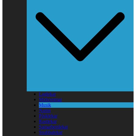
Laglekar
Midsommar
Musik
Namn
Påsklekar
Rastlekar
Samarbetslekar
Snabbalekar