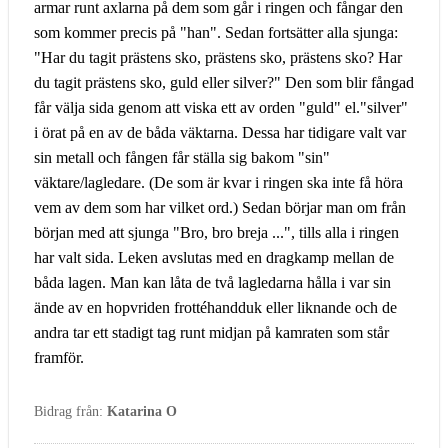
armar runt axlarna på dem som går i ringen och fångar den
som kommer precis på "han". Sedan fortsätter alla sjunga:
"Har du tagit prästens sko, prästens sko, prästens sko? Har
du tagit prästens sko, guld eller silver?" Den som blir fångad
får välja sida genom att viska ett av orden "guld" el."silver"
i örat på en av de båda väktarna. Dessa har tidigare valt var
sin metall och fången får ställa sig bakom "sin"
väktare/lagledare. (De som är kvar i ringen ska inte få höra
vem av dem som har vilket ord.) Sedan börjar man om från
början med att sjunga "Bro, bro breja ...", tills alla i ringen
har valt sida. Leken avslutas med en dragkamp mellan de
båda lagen. Man kan låta de två lagledarna hålla i var sin
ände av en hopvriden frottéhandduk eller liknande och de
andra tar ett stadigt tag runt midjan på kamraten som står
framför.
Bidrag från:
Katarina O