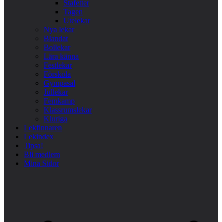
Stafetter
Tagen
Utelekar
Nya lekar
Blandat
Bollekar
Lära känna
Festlekar
Förskola
Gympasal
Jullekar
Femkamp
Klassrumslekar
Kluriga
Lekfinnaren
Lekindex
Tipsa!
Bli medlem
Mina Sidor