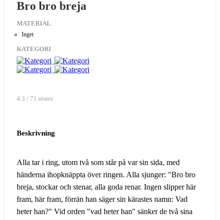
Bro bro breja
MATERIAL
Inget
KATEGORI
4.3 / 71 röster
Beskrivning
Alla tar i ring, utom två som står på var sin sida, med
händerna ihopknäppta över ringen. Alla sjunger: "Bro bro
breja, stockar och stenar, alla goda renar. Ingen slipper här
fram, här fram, förrän han säger sin kärastes namn: Vad
heter han?" Vid orden "vad heter han" sänker de två sina