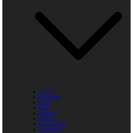
Laglekar
Midsommar
Musik
Namn
Påsklekar
Rastlekar
Samarbetslekar
Snabbalekar