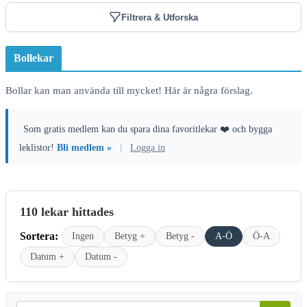
Filtrera & Utforska
Bollekar
Bollar kan man använda till mycket! Här är några förslag.
Som gratis medlem kan du spara dina favoritlekar ❤️ och bygga
leklistor!
Bli medlem »
|
Logga in
110 lekar hittades
Sortera:
Ingen
Betyg +
Betyg -
A-Ö
Ö-A
Datum +
Datum -