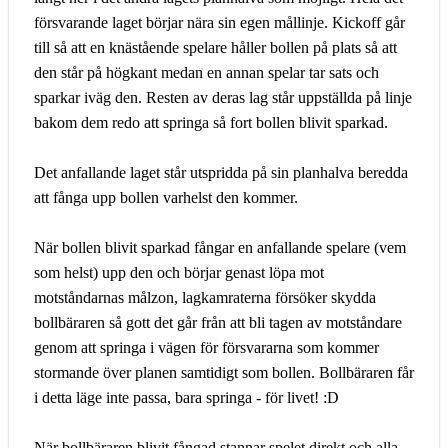
försvarande laget börjar nära sin egen mållinje. Kickoff går
till så att en knästående spelare håller bollen på plats så att
den står på högkant medan en annan spelar tar sats och
sparkar iväg den. Resten av deras lag står uppställda på linje
bakom dem redo att springa så fort bollen blivit sparkad.
Det anfallande laget står utspridda på sin planhalva beredda
att fånga upp bollen varhelst den kommer.
När bollen blivit sparkad fångar en anfallande spelare (vem
som helst) upp den och börjar genast löpa mot
motståndarnas målzon, lagkamraterna försöker skydda
bollbäraren så gott det går från att bli tagen av motståndare
genom att springa i vägen för försvararna som kommer
stormande över planen samtidigt som bollen. Bollbäraren får
i detta läge inte passa, bara springa - för livet! :D
När bollbäraren blivit fångad stannar spelet direkt och alla