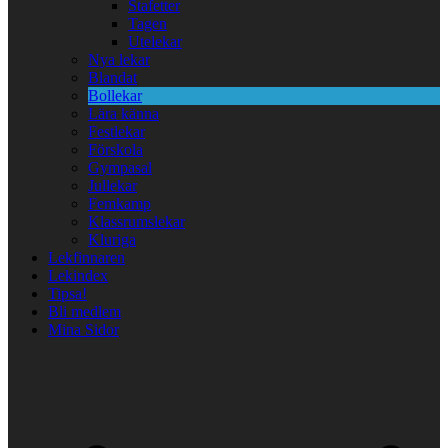
Stafetter
Tagen
Utelekar
Nya lekar
Blandat
Bollekar
Lära känna
Festlekar
Förskola
Gympasal
Jullekar
Femkamp
Klassrumslekar
Kluriga
Lekfinnaren
Lekindex
Tipsa!
Bli medlem
Mina Sidor