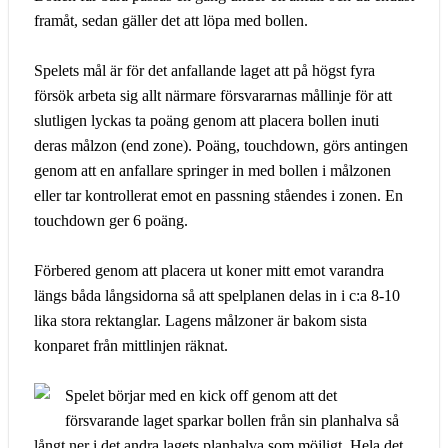
framåt, sedan gäller det att löpa med bollen.
Spelets mål är för det anfallande laget att på högst fyra
försök arbeta sig allt närmare försvararnas mållinje för att
slutligen lyckas ta poäng genom att placera bollen inuti
deras målzon (end zone). Poäng, touchdown, görs antingen
genom att en anfallare springer in med bollen i målzonen
eller tar kontrollerat emot en passning ståendes i zonen. En
touchdown ger 6 poäng.
Förbered genom att placera ut koner mitt emot varandra
längs båda långsidorna så att spelplanen delas in i c:a 8-10
lika stora rektanglar. Lagens målzoner är bakom sista
konparet från mittlinjen räknat.
Spelet börjar med en kick off genom att det
försvarande laget sparkar bollen från sin planhalva så
långt ner i det andra lagets planhalva som möjligt. Hela det