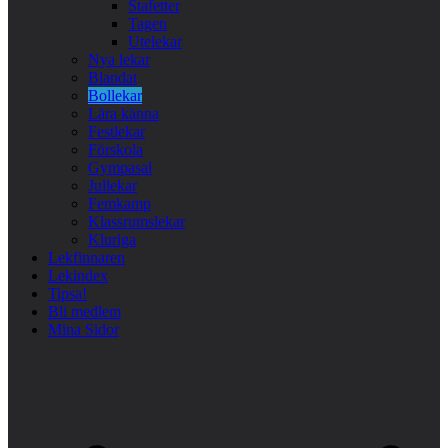
Stafetter
Tagen
Utelekar
Nya lekar
Blandat
Bollekar
Lära känna
Festlekar
Förskola
Gympasal
Jullekar
Femkamp
Klassrumslekar
Kluriga
Lekfinnaren
Lekindex
Tipsa!
Bli medlem
Mina Sidor