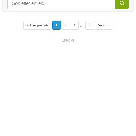
...
« Föregående
1
2
3
6
Nästa »
ANNONS