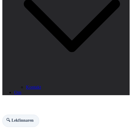
Kontakt
Om
🔍 Lekfinnaren