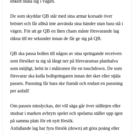
enkelt ställa sig i vägen.
De som skyddar QB står med sina armar korsade över
bröstet och får alltså inte använda sina händer utan bara stå i
vägen. För att ge QB en liten chans måste försvarande lag
räkna till tre sekunder innan de får ge sig på QB.
QB ska passa bollen till någon av sina springande receivers
som försöker ta sig så långt ner på försvararnas planhalva
som möjligt, helst in i målzonen för en touchdown. De som
försvarar ska kulla bollspringaren innan det sker eller stjäla
passen. Passning får bara ske framåt och endast en passning
per anfall!
Om passen misslyckas, det vill säga går över sidlinjen eller
studsar i marken avbryts spelet och spelarna ställer upp igen
på samma plats för ett nytt försök.
Anfallande lag har fyra försök (down) att göra poäng eller