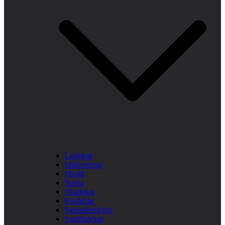
Laglekar
Midsommar
Musik
Namn
Påsklekar
Rastlekar
Samarbetslekar
Snabbalekar