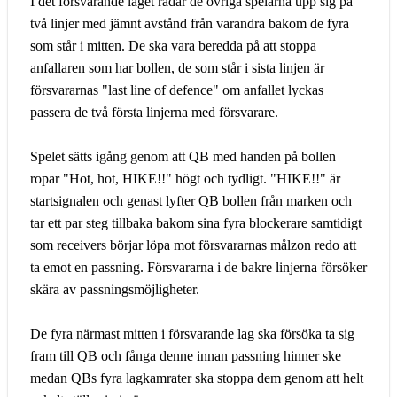
I det försvarande laget radar de övriga spelarna upp sig på
två linjer med jämnt avstånd från varandra bakom de fyra
som står i mitten. De ska vara beredda på att stoppa
anfallaren som har bollen, de som står i sista linjen är
försvararnas "last line of defence" om anfallet lyckas
passera de två första linjerna med försvarare.
Spelet sätts igång genom att QB med handen på bollen
ropar "Hot, hot, HIKE!!" högt och tydligt. "HIKE!!" är
startsignalen och genast lyfter QB bollen från marken och
tar ett par steg tillbaka bakom sina fyra blockerare samtidigt
som receivers börjar löpa mot försvararnas målzon redo att
ta emot en passning. Försvararna i de bakre linjerna försöker
skära av passningsmöjligheter.
De fyra närmast mitten i försvarande lag ska försöka ta sig
fram till QB och fånga denne innan passning hinner ske
medan QBs fyra lagkamrater ska stoppa dem genom att helt