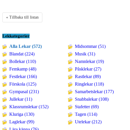
« Tillbaka till listan
Lekkategorier
Alla Lekar (572)
Midsommar (51)
Blandat (224)
Musik (31)
Bollekar (110)
Namnlekar (19)
Femkamp (48)
Påsklekar (27)
Festlekar (166)
Rastlekar (89)
Förskola (125)
Ringlekar (118)
Gympasal (231)
Samarbetslekar (177)
Jullekar (11)
Snabbalekar (108)
Klassrumslekar (152)
Stafetter (69)
Kluriga (130)
Tagen (114)
Laglekar (99)
Utelekar (212)
Lära känna (76)