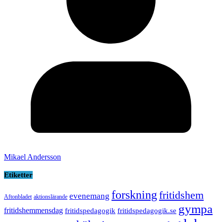
Mikael Andersson
Etiketter
forskning
fritidshem
evenemang
Aftonbladet
aktionslärande
gympa
fritidshemmensdag
fritidspedagogik
fritidspedagogik.se