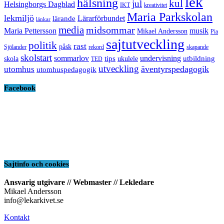
lek
hälsning
kul
jul
Helsingborgs Dagblad
IKT
kreativitet
Maria Parkskolan
lekmiljö
Lärarförbundet
lärande
länkar
media
midsommar
Maria Pettersson
musik
Mikael Andersson
Pia
sajtutveckling
politik
rast
påsk
Sjölander
rekord
skapande
skolstart
sommarlov
undervisning
tips
utbildning
skola
ukulele
TED
utveckling
äventyrspedagogik
utomhus
utomhuspedagogik
Facebook
Sajtinfo och cookies
Ansvarig utgivare // Webmaster // Lekledare
Mikael Andersson
info@lekarkivet.se
Kontakt