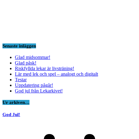
Senaste inläggen
Glad midsommar!
Glad påsk!
Riskfyllda lekar är livsträning!
Lär med lek och spel – analogt och digitalt
Testar
Uppdatering pågår!
God jul från Lekarkivet!
Ur arkiven…
God Jul!