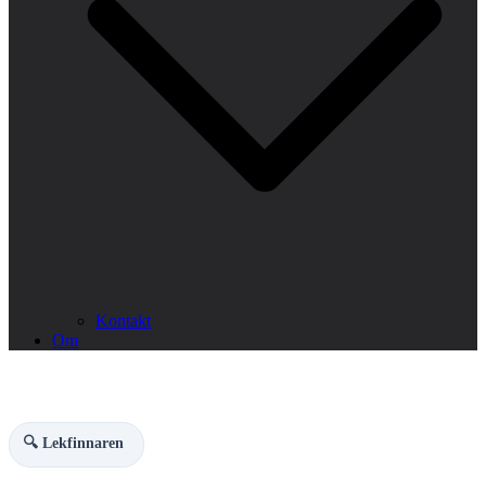
Kontakt
Om
🔍 Lekfinnaren