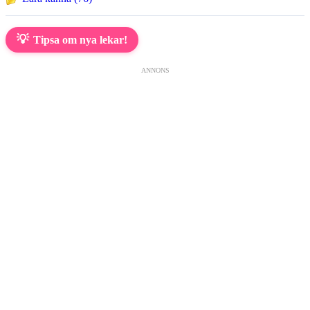
💡
Tipsa om nya lekar!
ANNONS