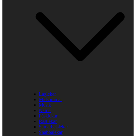
Laglekar
Midsommar
Musik
Namn
Påsklekar
Rastlekar
Samarbetslekar
Snabbalekar