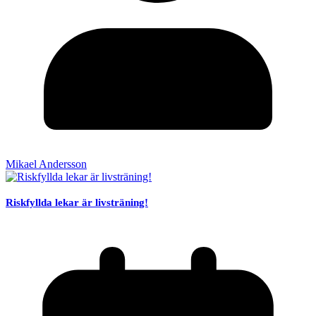
Mikael Andersson
Riskfyllda lekar är livsträning!