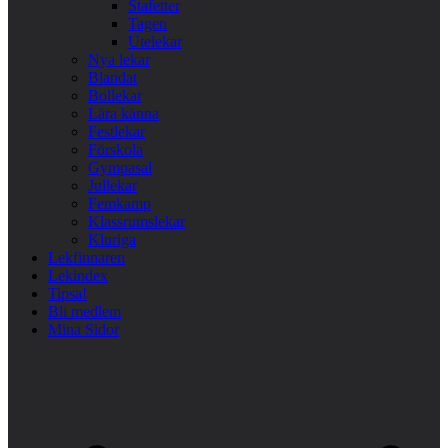
Stafetter
Tagen
Utelekar
Nya lekar
Blandat
Bollekar
Lära känna
Festlekar
Förskola
Gympasal
Jullekar
Femkamp
Klassrumslekar
Kluriga
Lekfinnaren
Lekindex
Tipsa!
Bli medlem
Mina Sidor