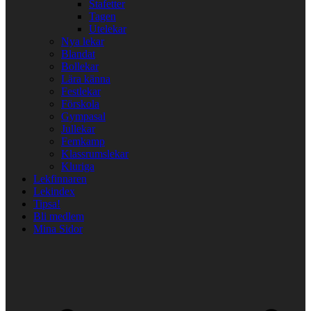
Stafetter
Tagen
Utelekar
Nya lekar
Blandat
Bollekar
Lära känna
Festlekar
Förskola
Gympasal
Jullekar
Femkamp
Klassrumslekar
Kluriga
Lekfinnaren
Lekindex
Tipsa!
Bli medlem
Mina Sidor