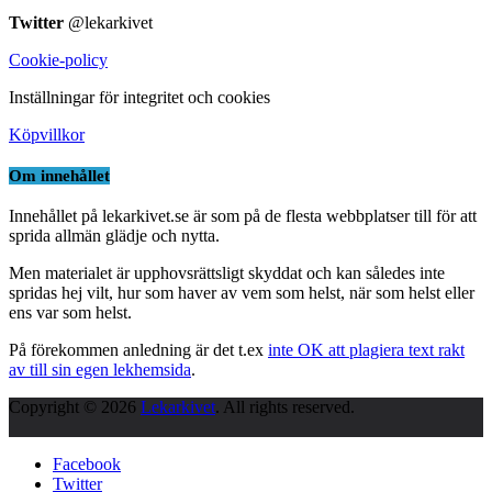
Twitter
@lekarkivet
Cookie-policy
Inställningar för integritet och cookies
Köpvillkor
Om innehållet
Innehållet på lekarkivet.se är som på de flesta webbplatser till för att
sprida allmän glädje och nytta.
Men materialet är upphovsrättsligt skyddat och kan således inte
spridas hej vilt, hur som haver av vem som helst, när som helst eller
ens var som helst.
På förekommen anledning är det t.ex
inte OK att plagiera text rakt
av till sin egen lekhemsida
.
Copyright © 2026
Lekarkivet
. All rights reserved.
Facebook
Twitter