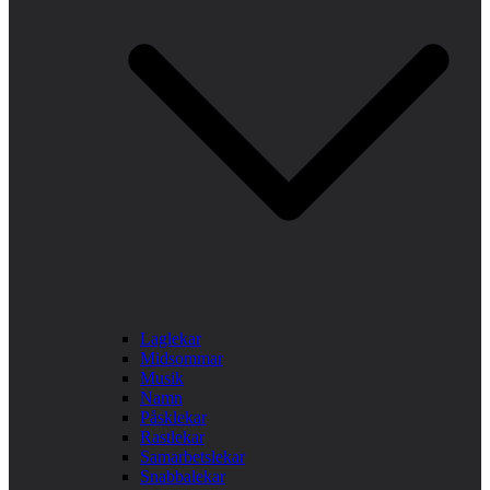
Laglekar
Midsommar
Musik
Namn
Påsklekar
Rastlekar
Samarbetslekar
Snabbalekar