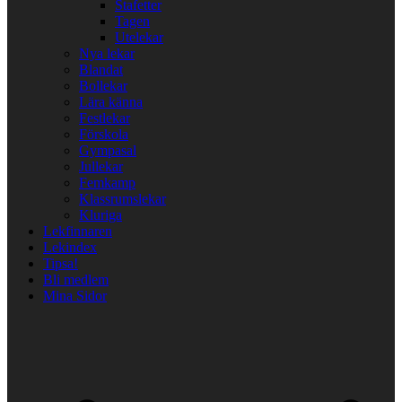
Stafetter
Tagen
Utelekar
Nya lekar
Blandat
Bollekar
Lära känna
Festlekar
Förskola
Gympasal
Jullekar
Femkamp
Klassrumslekar
Kluriga
Lekfinnaren
Lekindex
Tipsa!
Bli medlem
Mina Sidor