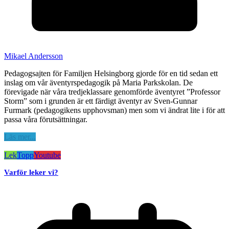
Mikael Andersson
Pedagogsajten för Familjen Helsingborg gjorde för en tid sedan ett
inslag om vår äventyrspedagogik på Maria Parkskolan. De
förevigade när våra tredjeklassare genomförde äventyret ”Professor
Storm” som i grunden är ett färdigt äventyr av Sven-Gunnar
Furmark (pedagogikens upphovsman) men som vi ändrat lite i för att
passa våra förutsättningar.
Läs mer...
Lek
Topp
Youtube
Varför leker vi?