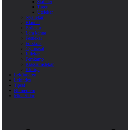
Stafetter
Tagen
Utelekar
Nya lekar
Blandat
Bollekar
Lära känna
Festlekar
Förskola
Gympasal
Jullekar
Femkamp
Klassrumslekar
Kluriga
Lekfinnaren
Lekindex
Tipsa!
Bli medlem
Mina Sidor