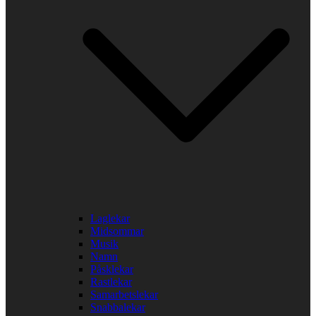
Laglekar
Midsommar
Musik
Namn
Påsklekar
Rastlekar
Samarbetslekar
Snabbalekar