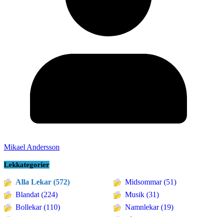
Mikael Andersson
Lekkategorier
Alla Lekar (572)
Midsommar (51)
Blandat (224)
Musik (31)
Bollekar (110)
Namnlekar (19)