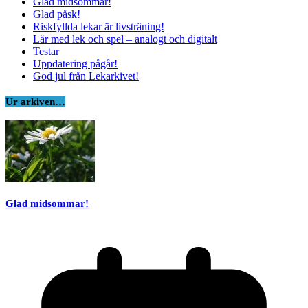
Glad midsommar!
Glad påsk!
Riskfyllda lekar är livsträning!
Lär med lek och spel – analogt och digitalt
Testar
Uppdatering pågår!
God jul från Lekarkivet!
Ur arkiven…
Glad midsommar!