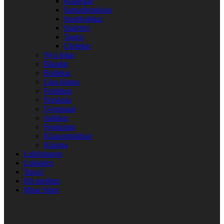
Rastlekar
Samarbetslekar
Snabbalekar
Stafetter
Tagen
Utelekar
Nya lekar
Blandat
Bollekar
Lära känna
Festlekar
Förskola
Gympasal
Jullekar
Femkamp
Klassrumslekar
Kluriga
Lekfinnaren
Lekindex
Tipsa!
Bli medlem
Mina Sidor