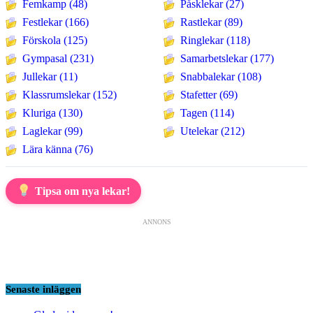
Femkamp (48)
Påsklekar (27)
Festlekar (166)
Rastlekar (89)
Förskola (125)
Ringlekar (118)
Gympasal (231)
Samarbetslekar (177)
Jullekar (11)
Snabbalekar (108)
Klassrumslekar (152)
Stafetter (69)
Kluriga (130)
Tagen (114)
Laglekar (99)
Utelekar (212)
Lära känna (76)
Tipsa om nya lekar!
ANNONS
Senaste inläggen