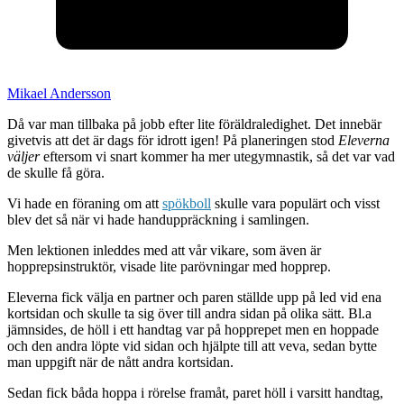
Mikael Andersson
Då var man tillbaka på jobb efter lite föräldraledighet. Det innebär
givetvis att det är dags för idrott igen! På planeringen stod
Eleverna
väljer
eftersom vi snart kommer ha mer utegymnastik, så det var vad
de skulle få göra.
Vi hade en föraning om att
spökboll
skulle vara populärt och visst
blev det så när vi hade handuppräckning i samlingen.
Men lektionen inleddes med att vår vikare, som även är
hopprepsinstruktör, visade lite parövningar med hopprep.
Eleverna fick välja en partner och paren ställde upp på led vid ena
kortsidan och skulle ta sig över till andra sidan på olika sätt. Bl.a
jämnsides, de höll i ett handtag var på hopprepet men en hoppade
och den andra löpte vid sidan och hjälpte till att veva, sedan bytte
man uppgift när de nått andra kortsidan.
Sedan fick båda hoppa i rörelse framåt, paret höll i varsitt handtag,