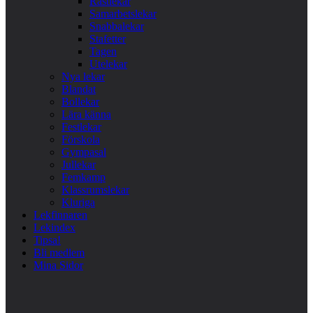
Rastlekar
Samarbetslekar
Snabbalekar
Stafetter
Tagen
Utelekar
Nya lekar
Blandat
Bollekar
Lära känna
Festlekar
Förskola
Gympasal
Jullekar
Femkamp
Klassrumslekar
Kluriga
Lekfinnaren
Lekindex
Tipsa!
Bli medlem
Mina Sidor