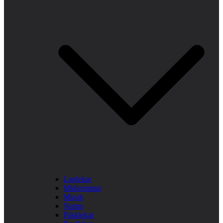
Laglekar
Midsommar
Musik
Namn
Påsklekar