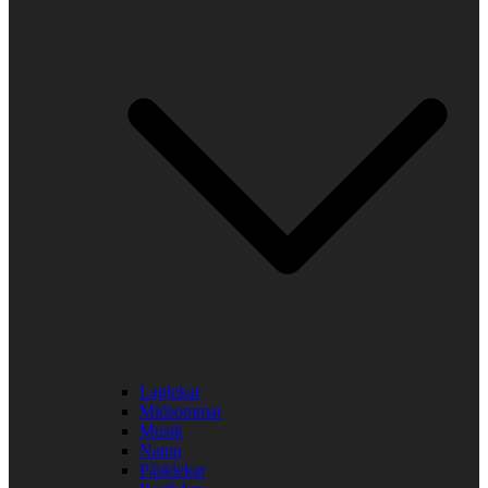
Laglekar
Midsommar
Musik
Namn
Påsklekar