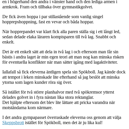
en i högerhand den andra i vänster hand och den lediga armen i
armkrok. Fram och tillbaka över gymnastikgolvet.
De fick även hoppa i par stillastående som vanlig singel
hopprepshoppning, fast en vevar och båda hoppar.
När hopprepandet var klart fick alla paren ställa sig i ett långt led,
sedan delade elaka läraren kompisparen till två lag. Snabbt och
enkelt.
Det är ett enkelt sätt att dela in två lag i och eftersom man får sin
bästis i andra laget är min egen teori att man nog kan minska risken
för eventuella konflikter när man sätter igång med lagaktiviteter.
Iallafall så fick eleverna äntligen spela sin Spökboll. Jag kände dock
att tempot i leken minskade lite efterhand så jag beslöt att minska
ytorna som lagen kunder röra sig över.
Så istället för två större planhalvor med två spökremsor ytterst
delades golvet in i fyra nästan lika stora rektanglar.
Det hjälpte eftersom det blev lite lättare att pricka varandra när
motståndarna kom närmare.
I det andra gympapasset överraskade eleverna oss genom att välja
Skeppsbrott
istället för Spökboll, men det är ju lika kul!