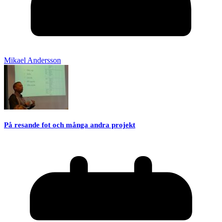
Mikael Andersson
På resande fot och många andra projekt