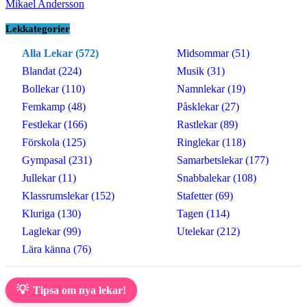
Mikael Andersson
Lekkategorier
Alla Lekar (572)
Midsommar (51)
Blandat (224)
Musik (31)
Bollekar (110)
Namnlekar (19)
Femkamp (48)
Påsklekar (27)
Festlekar (166)
Rastlekar (89)
Förskola (125)
Ringlekar (118)
Gympasal (231)
Samarbetslekar (177)
Jullekar (11)
Snabbalekar (108)
Klassrumslekar (152)
Stafetter (69)
Kluriga (130)
Tagen (114)
Laglekar (99)
Utelekar (212)
Lära känna (76)
💡
Tipsa om nya lekar!