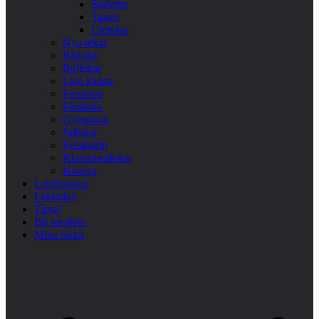
Stafetter
Tagen
Utelekar
Nya lekar
Blandat
Bollekar
Lära känna
Festlekar
Förskola
Gympasal
Jullekar
Femkamp
Klassrumslekar
Kluriga
Lekfinnaren
Lekindex
Tipsa!
Bli medlem
Mina Sidor