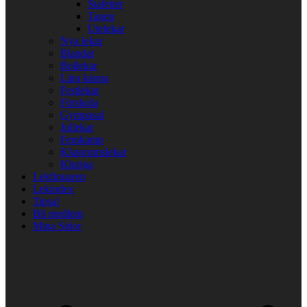
Stafetter
Tagen
Utelekar
Nya lekar
Blandat
Bollekar
Lära känna
Festlekar
Förskola
Gympasal
Jullekar
Femkamp
Klassrumslekar
Kluriga
Lekfinnaren
Lekindex
Tipsa!
Bli medlem
Mina Sidor