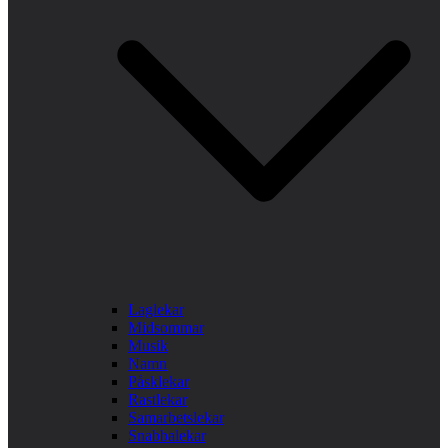
Laglekar
Midsommar
Musik
Namn
Påsklekar
Rastlekar
Samarbetslekar
Snabbalekar