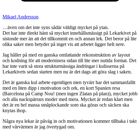
Mikael Andersson
…även om det inte syns sådär väldigt mycket på ytan.
Det har inte direkt hänt så mycket innehållsmässigt på Lekarkivet på
sistonde mer än att det tillkommit en och annan lek. Det beror på lite
olika saker men betyder på inget vis att arbetet ligger helt nere.
Jag håller på med en ganska omfattande rekonstruktion av layout
och kodning för att modernisera sidan till lite mer nutida format. Det
har inte varit så stora strukturmässiga ändringar i kulisserna på
Lekarkivets sedan starten men nu är det dags att göra slag i saken.
Det är ganska kul arbete egentligen men tyvärr har det sammanfallit
med en liten dipp i motivation och ork, en kort Spanien resa
(Barcelona på Camp Nou! (men ingen Zlatan på plan)), mycket jobb
och alla nackspärrars moder med mera. Mycket är redan klart men
det är en hel massa småplockande som ska göras och säcken ska
knytas ihop.
Några nya lekar är påväg in och motivationen kommer tillbaka i takt
med vårvärmen är jag övertygad om.