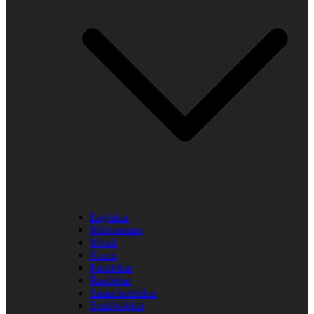
Laglekar
Midsommar
Musik
Namn
Påsklekar
Rastlekar
Samarbetslekar
Snabbalekar