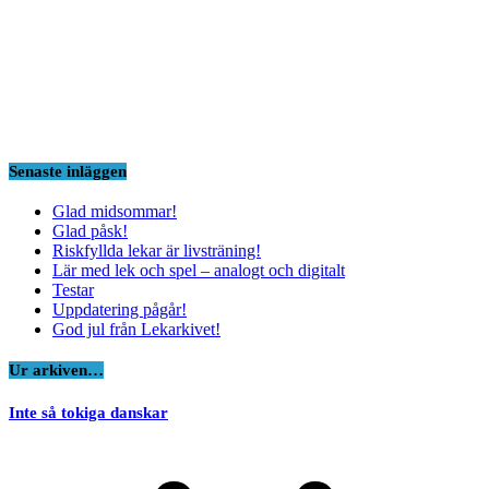
Senaste inläggen
Glad midsommar!
Glad påsk!
Riskfyllda lekar är livsträning!
Lär med lek och spel – analogt och digitalt
Testar
Uppdatering pågår!
God jul från Lekarkivet!
Ur arkiven…
Inte så tokiga danskar