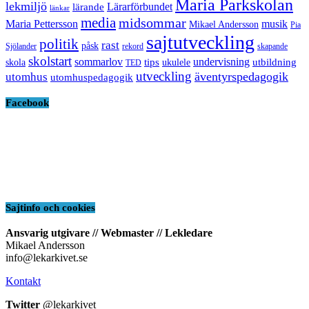
Maria Parkskolan
lekmiljö
Lärarförbundet
lärande
länkar
media
midsommar
Maria Pettersson
musik
Mikael Andersson
Pia
sajtutveckling
politik
rast
påsk
Sjölander
rekord
skapande
skolstart
sommarlov
undervisning
tips
utbildning
skola
ukulele
TED
utveckling
äventyrspedagogik
utomhus
utomhuspedagogik
Facebook
Sajtinfo och cookies
Ansvarig utgivare // Webmaster // Lekledare
Mikael Andersson
info@lekarkivet.se
Kontakt
Twitter
@lekarkivet