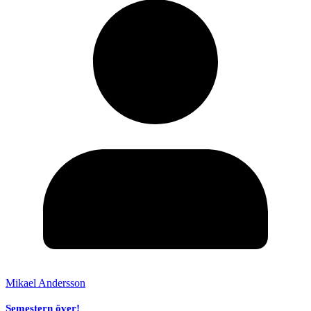
Mikael Andersson
Semestern över!