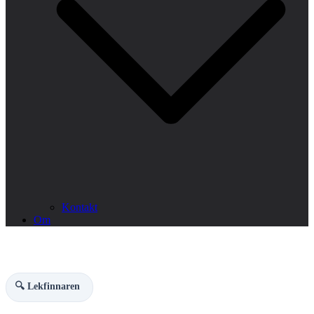
Kontakt
Om
🔍 Lekfinnaren