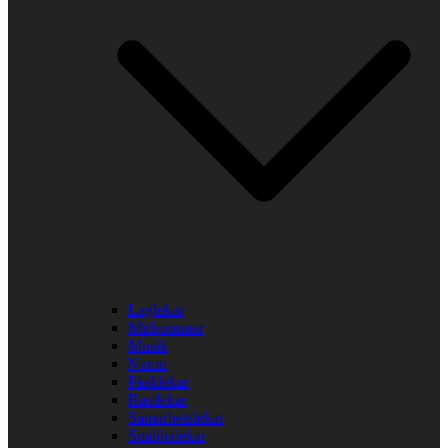
Laglekar
Midsommar
Musik
Namn
Påsklekar
Rastlekar
Samarbetslekar
Snabbalekar