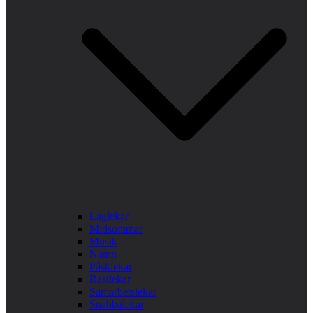
Laglekar
Midsommar
Musik
Namn
Påsklekar
Rastlekar
Samarbetslekar
Snabbalekar