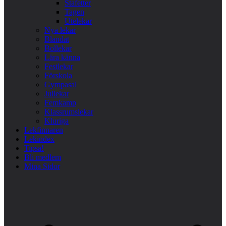
Stafetter
Tagen
Utelekar
Nya lekar
Blandat
Bollekar
Lära känna
Festlekar
Förskola
Gympasal
Jullekar
Femkamp
Klassrumslekar
Kluriga
Lekfinnaren
Lekindex
Tipsa!
Bli medlem
Mina Sidor