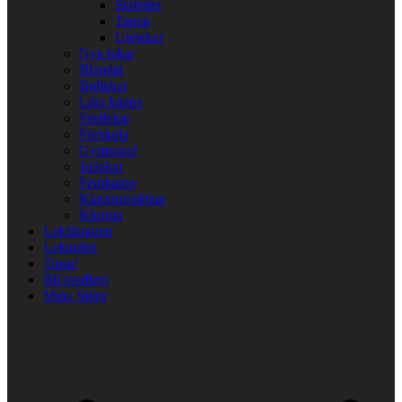
Stafetter
Tagen
Utelekar
Nya lekar
Blandat
Bollekar
Lära känna
Festlekar
Förskola
Gympasal
Jullekar
Femkamp
Klassrumslekar
Kluriga
Lekfinnaren
Lekindex
Tipsa!
Bli medlem
Mina Sidor