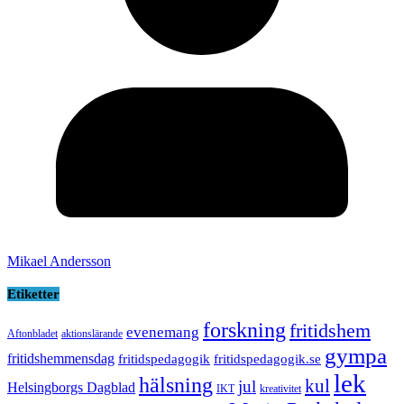
Mikael Andersson
Etiketter
forskning
fritidshem
evenemang
Aftonbladet
aktionslärande
gympa
fritidshemmensdag
fritidspedagogik
fritidspedagogik.se
lek
hälsning
kul
jul
Helsingborgs Dagblad
IKT
kreativitet