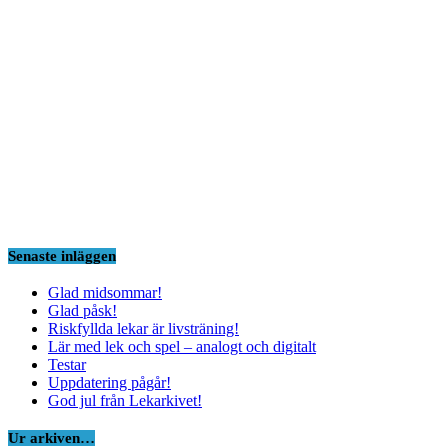
Senaste inläggen
Glad midsommar!
Glad påsk!
Riskfyllda lekar är livsträning!
Lär med lek och spel – analogt och digitalt
Testar
Uppdatering pågår!
God jul från Lekarkivet!
Ur arkiven…