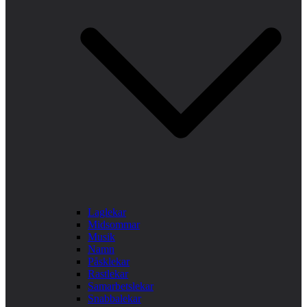
Laglekar
Midsommar
Musik
Namn
Påsklekar
Rastlekar
Samarbetslekar
Snabbalekar