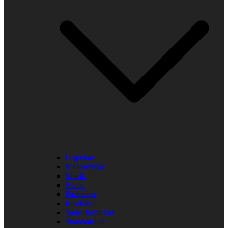
Laglekar
Midsommar
Musik
Namn
Påsklekar
Rastlekar
Samarbetslekar
Snabbalekar