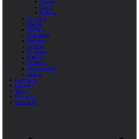
Stafetter
Tagen
Utelekar
Nya lekar
Blandat
Bollekar
Lära känna
Festlekar
Förskola
Gympasal
Jullekar
Femkamp
Klassrumslekar
Kluriga
Lekfinnaren
Lekindex
Tipsa!
Bli medlem
Mina Sidor