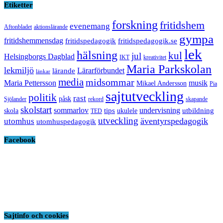
Etiketter
forskning
fritidshem
evenemang
Aftonbladet
aktionslärande
gympa
fritidshemmensdag
fritidspedagogik
fritidspedagogik.se
lek
hälsning
kul
jul
Helsingborgs Dagblad
IKT
kreativitet
Maria Parkskolan
lekmiljö
Lärarförbundet
lärande
länkar
media
midsommar
Maria Pettersson
musik
Mikael Andersson
Pia
sajtutveckling
politik
rast
påsk
Sjölander
rekord
skapande
skolstart
sommarlov
undervisning
tips
utbildning
skola
ukulele
TED
utveckling
äventyrspedagogik
utomhus
utomhuspedagogik
Facebook
Sajtinfo och cookies