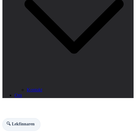
Kontakt
Om
🔍 Lekfinnaren