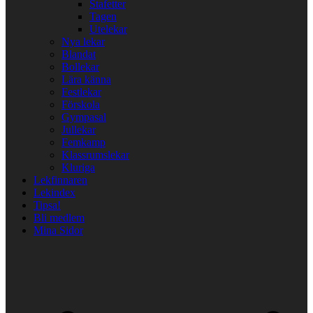
Stafetter
Tagen
Utelekar
Nya lekar
Blandat
Bollekar
Lära känna
Festlekar
Förskola
Gympasal
Jullekar
Femkamp
Klassrumslekar
Kluriga
Lekfinnaren
Lekindex
Tipsa!
Bli medlem
Mina Sidor