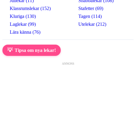
Jullekar (11)
Snabbalekar (108)
Klassrumslekar (152)
Stafetter (69)
Kluriga (130)
Tagen (114)
Laglekar (99)
Utelekar (212)
Lära känna (76)
💡
Tipsa om nya lekar!
ANNONS