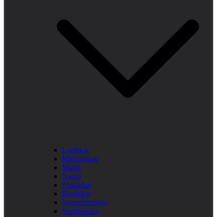
Laglekar
Midsommar
Musik
Namn
Påsklekar
Rastlekar
Samarbetslekar
Snabbalekar