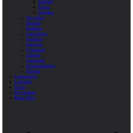
Stafetter
Tagen
Utelekar
Nya lekar
Blandat
Bollekar
Lära känna
Festlekar
Förskola
Gympasal
Jullekar
Femkamp
Klassrumslekar
Kluriga
Lekfinnaren
Lekindex
Tipsa!
Bli medlem
Mina Sidor