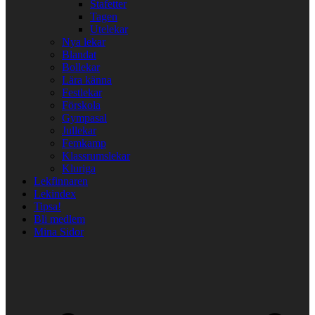
Stafetter
Tagen
Utelekar
Nya lekar
Blandat
Bollekar
Lära känna
Festlekar
Förskola
Gympasal
Jullekar
Femkamp
Klassrumslekar
Kluriga
Lekfinnaren
Lekindex
Tipsa!
Bli medlem
Mina Sidor