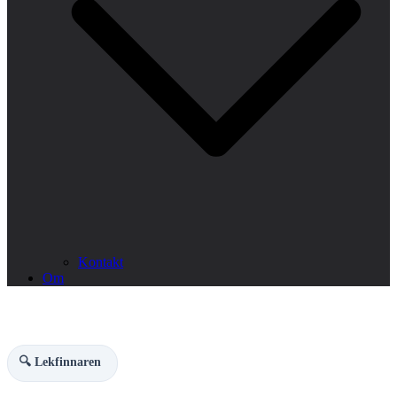
Kontakt
Om
🔍 Lekfinnaren