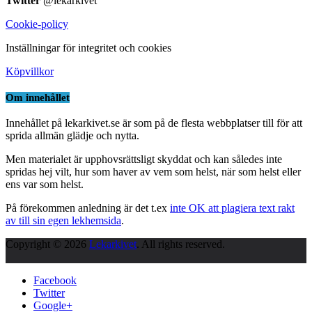
Twitter
@lekarkivet
Cookie-policy
Inställningar för integritet och cookies
Köpvillkor
Om innehållet
Innehållet på lekarkivet.se är som på de flesta webbplatser till för att
sprida allmän glädje och nytta.
Men materialet är upphovsrättsligt skyddat och kan således inte
spridas hej vilt, hur som haver av vem som helst, när som helst eller
ens var som helst.
På förekommen anledning är det t.ex
inte OK att plagiera text rakt
av till sin egen lekhemsida
.
Copyright © 2026
Lekarkivet
. All rights reserved.
Facebook
Twitter
Google+