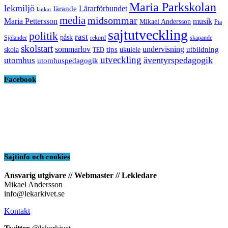
Maria Parkskolan
lekmiljö
Lärarförbundet
lärande
länkar
media
midsommar
Maria Pettersson
musik
Mikael Andersson
Pia
sajtutveckling
politik
rast
påsk
Sjölander
rekord
skapande
skolstart
sommarlov
undervisning
tips
utbildning
skola
ukulele
TED
utveckling
äventyrspedagogik
utomhus
utomhuspedagogik
Facebook
Sajtinfo och cookies
Ansvarig utgivare // Webmaster // Lekledare
Mikael Andersson
info@lekarkivet.se
Kontakt