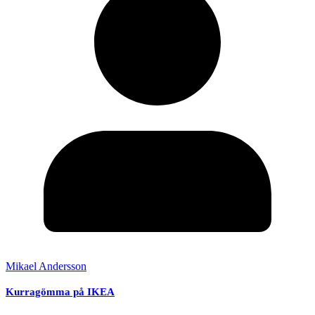
Mikael Andersson
Kurragömma på IKEA