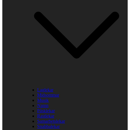
Laglekar
Midsommar
Musik
Namn
Påsklekar
Rastlekar
Samarbetslekar
Snabbalekar