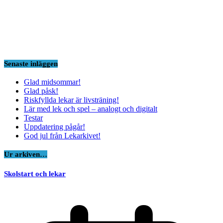
Senaste inläggen
Glad midsommar!
Glad påsk!
Riskfyllda lekar är livsträning!
Lär med lek och spel – analogt och digitalt
Testar
Uppdatering pågår!
God jul från Lekarkivet!
Ur arkiven…
Skolstart och lekar