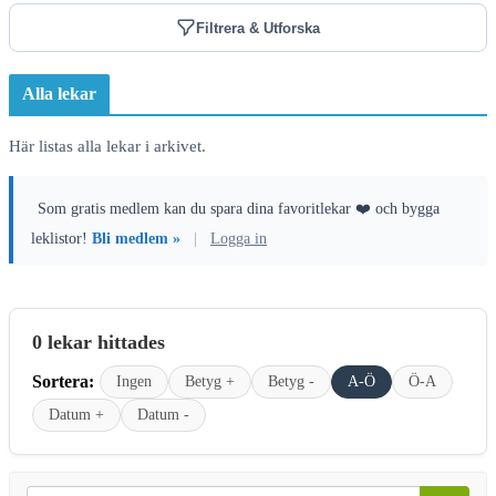
Filtrera & Utforska
Alla lekar
Här listas alla lekar i arkivet.
Som gratis medlem kan du spara dina favoritlekar ❤️ och bygga
leklistor!
Bli medlem »
|
Logga in
0 lekar hittades
Sortera:
Ingen
Betyg +
Betyg -
A-Ö
Ö-A
Datum +
Datum -