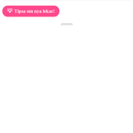
💡
Tipsa om nya lekar!
ANNONS