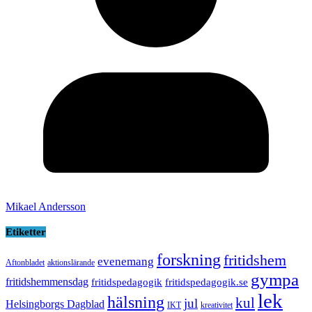
Mikael Andersson
Etiketter
forskning
fritidshem
evenemang
Aftonbladet
aktionslärande
gympa
fritidshemmensdag
fritidspedagogik
fritidspedagogik.se
lek
hälsning
kul
jul
Helsingborgs Dagblad
IKT
kreativitet