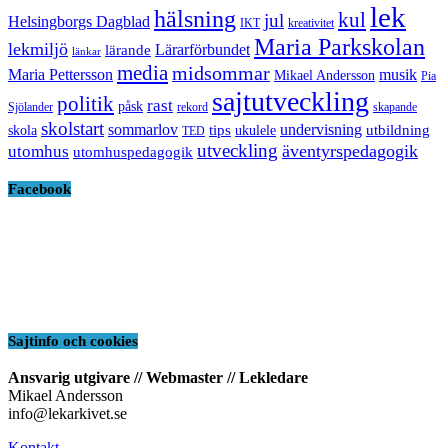
lek
hälsning
kul
jul
Helsingborgs Dagblad
IKT
kreativitet
Maria Parkskolan
lekmiljö
Lärarförbundet
lärande
länkar
media
midsommar
Maria Pettersson
musik
Mikael Andersson
Pia
sajtutveckling
politik
rast
påsk
Sjölander
rekord
skapande
skolstart
sommarlov
undervisning
tips
utbildning
skola
ukulele
TED
utveckling
äventyrspedagogik
utomhus
utomhuspedagogik
Facebook
Sajtinfo och cookies
Ansvarig utgivare // Webmaster // Lekledare
Mikael Andersson
info@lekarkivet.se
Kontakt