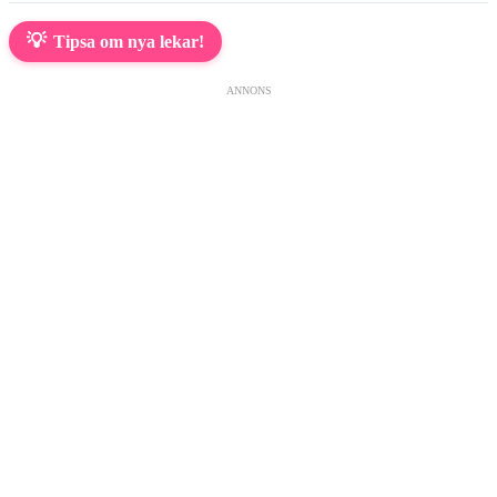
💡
Tipsa om nya lekar!
ANNONS