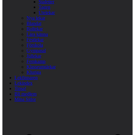
Stafetter
Tagen
Utelekar
Nya lekar
Blandat
Bollekar
Lära känna
Festlekar
Förskola
Gympasal
Jullekar
Femkamp
Klassrumslekar
Kluriga
Lekfinnaren
Lekindex
Tipsa!
Bli medlem
Mina Sidor