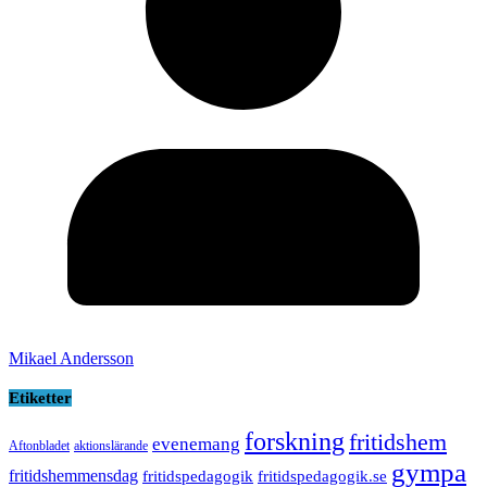
Mikael Andersson
Etiketter
forskning
fritidshem
evenemang
Aftonbladet
aktionslärande
gympa
fritidshemmensdag
fritidspedagogik
fritidspedagogik.se