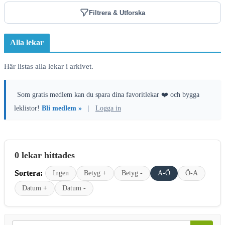
Filtrera & Utforska
Alla lekar
Här listas alla lekar i arkivet.
Som gratis medlem kan du spara dina favoritlekar ❤️ och bygga
leklistor!
Bli medlem »
|
Logga in
0 lekar hittades
Sortera:
Ingen
Betyg +
Betyg -
A-Ö
Ö-A
Datum +
Datum -