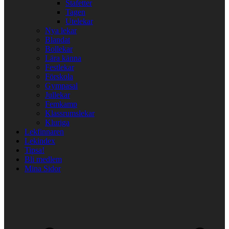
Stafetter
Tagen
Utelekar
Nya lekar
Blandat
Bollekar
Lära känna
Festlekar
Förskola
Gympasal
Jullekar
Femkamp
Klassrumslekar
Kluriga
Lekfinnaren
Lekindex
Tipsa!
Bli medlem
Mina Sidor