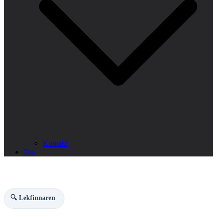
Kontakt
Om
🔍 Lekfinnaren