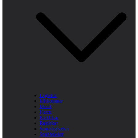
Laglekar
Midsommar
Musik
Namn
Påsklekar
Rastlekar
Samarbetslekar
Snabbalekar