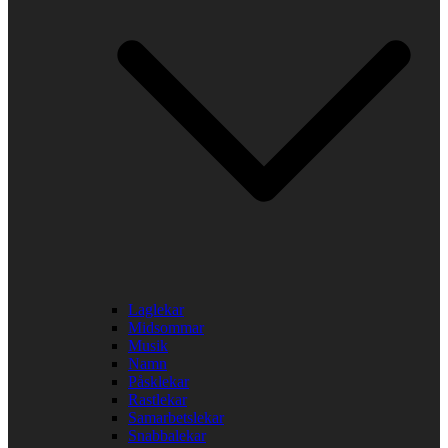
Laglekar
Midsommar
Musik
Namn
Påsklekar
Rastlekar
Samarbetslekar
Snabbalekar