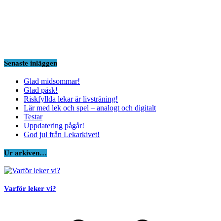
Senaste inläggen
Glad midsommar!
Glad påsk!
Riskfyllda lekar är livsträning!
Lär med lek och spel – analogt och digitalt
Testar
Uppdatering pågår!
God jul från Lekarkivet!
Ur arkiven…
Varför leker vi?