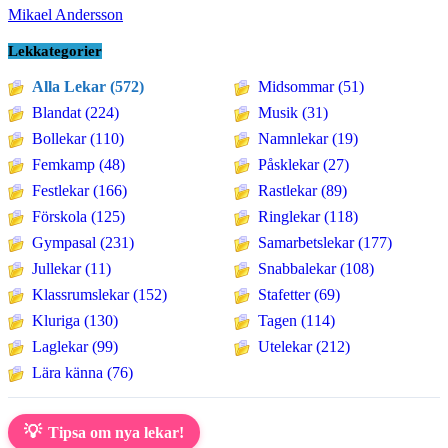
Mikael Andersson
Lekkategorier
Alla Lekar (572)
Midsommar (51)
Blandat (224)
Musik (31)
Bollekar (110)
Namnlekar (19)
Femkamp (48)
Påsklekar (27)
Festlekar (166)
Rastlekar (89)
Förskola (125)
Ringlekar (118)
Gympasal (231)
Samarbetslekar (177)
Jullekar (11)
Snabbalekar (108)
Klassrumslekar (152)
Stafetter (69)
Kluriga (130)
Tagen (114)
Laglekar (99)
Utelekar (212)
Lära känna (76)
💡
Tipsa om nya lekar!