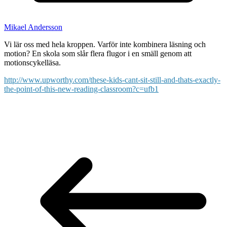
Mikael Andersson
Vi lär oss med hela kroppen. Varför inte kombinera läsning och
motion? En skola som slår flera flugor i en smäll genom att
motionscykelläsa.
http://www.upworthy.com/these-kids-cant-sit-still-and-thats-exactly-
the-point-of-this-new-reading-classroom?c=ufb1