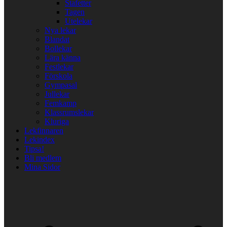
Stafetter
Tagen
Utelekar
Nya lekar
Blandat
Bollekar
Lära känna
Festlekar
Förskola
Gympasal
Jullekar
Femkamp
Klassrumslekar
Kluriga
Lekfinnaren
Lekindex
Tipsa!
Bli medlem
Mina Sidor