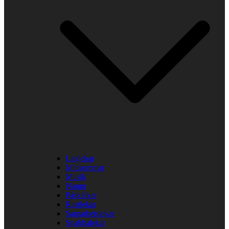
Laglekar
Midsommar
Musik
Namn
Påsklekar
Rastlekar
Samarbetslekar
Snabbalekar