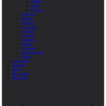
Stafetter
Tagen
Utelekar
Nya lekar
Blandat
Bollekar
Lära känna
Festlekar
Förskola
Gympasal
Jullekar
Femkamp
Klassrumslekar
Kluriga
Lekfinnaren
Lekindex
Tipsa!
Bli medlem
Mina Sidor