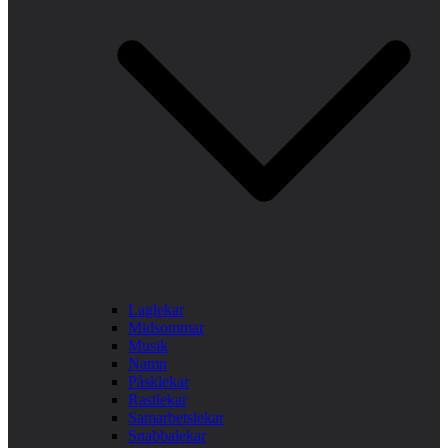
Laglekar
Midsommar
Musik
Namn
Påsklekar
Rastlekar
Samarbetslekar
Snabbalekar