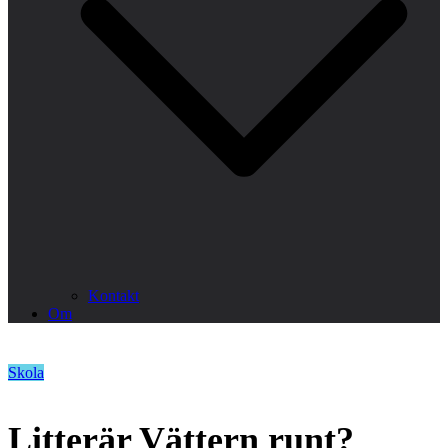
Kontakt
Om
Skola
Litterär Vättern runt?