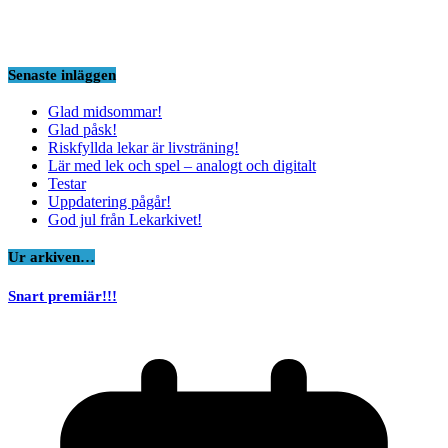
Senaste inläggen
Glad midsommar!
Glad påsk!
Riskfyllda lekar är livsträning!
Lär med lek och spel – analogt och digitalt
Testar
Uppdatering pågår!
God jul från Lekarkivet!
Ur arkiven…
Snart premiär!!!