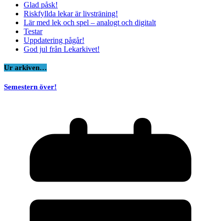
Glad påsk!
Riskfyllda lekar är livsträning!
Lär med lek och spel – analogt och digitalt
Testar
Uppdatering pågår!
God jul från Lekarkivet!
Ur arkiven…
Semestern över!