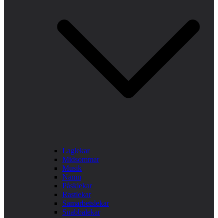
Laglekar
Midsommar
Musik
Namn
Påsklekar
Rastlekar
Samarbetslekar
Snabbalekar