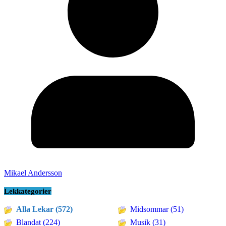
Mikael Andersson
Lekkategorier
Alla Lekar (572)
Midsommar (51)
Blandat (224)
Musik (31)