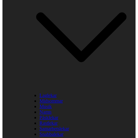
Laglekar
Midsommar
Musik
Namn
Påsklekar
Rastlekar
Samarbetslekar
Snabbalekar