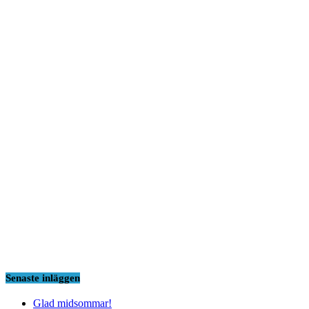
Senaste inläggen
Glad midsommar!