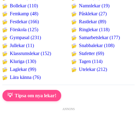
Bollekar (110)
Namnlekar (19)
Femkamp (48)
Påsklekar (27)
Festlekar (166)
Rastlekar (89)
Förskola (125)
Ringlekar (118)
Gympasal (231)
Samarbetslekar (177)
Jullekar (11)
Snabbalekar (108)
Klassrumslekar (152)
Stafetter (69)
Kluriga (130)
Tagen (114)
Laglekar (99)
Utelekar (212)
Lära känna (76)
💡
Tipsa om nya lekar!
ANNONS