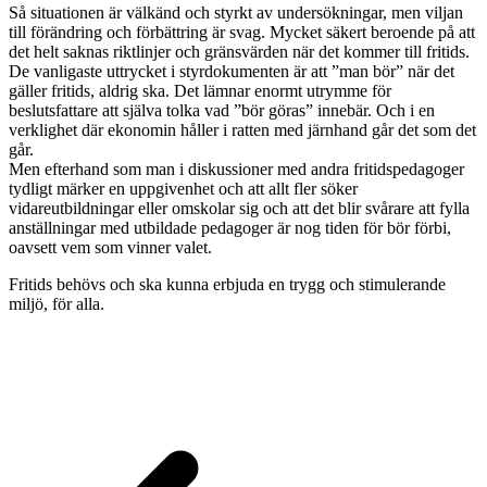
Så situationen är välkänd och styrkt av undersökningar, men viljan
till förändring och förbättring är svag. Mycket säkert beroende på att
det helt saknas riktlinjer och gränsvärden när det kommer till fritids.
De vanligaste uttrycket i styrdokumenten är att ”man bör” när det
gäller fritids, aldrig ska. Det lämnar enormt utrymme för
beslutsfattare att själva tolka vad ”bör göras” innebär. Och i en
verklighet där ekonomin håller i ratten med järnhand går det som det
går.
Men efterhand som man i diskussioner med andra fritidspedagoger
tydligt märker en uppgivenhet och att allt fler söker
vidareutbildningar eller omskolar sig och att det blir svårare att fylla
anställningar med utbildade pedagoger är nog tiden för bör förbi,
oavsett vem som vinner valet.
Fritids behövs och ska kunna erbjuda en trygg och stimulerande
miljö, för alla.