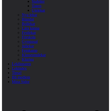
Stafetter
Tagen
Utelekar
Nya lekar
Blandat
Bollekar
Lära känna
Festlekar
Förskola
Gympasal
Jullekar
Femkamp
Klassrumslekar
Kluriga
Lekfinnaren
Lekindex
Tipsa!
Bli medlem
Mina Sidor