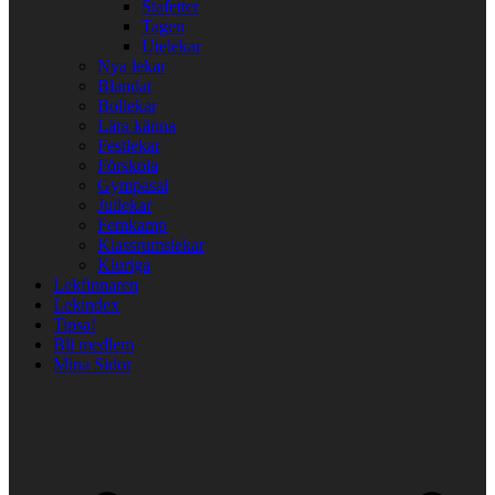
Stafetter
Tagen
Utelekar
Nya lekar
Blandat
Bollekar
Lära känna
Festlekar
Förskola
Gympasal
Jullekar
Femkamp
Klassrumslekar
Kluriga
Lekfinnaren
Lekindex
Tipsa!
Bli medlem
Mina Sidor