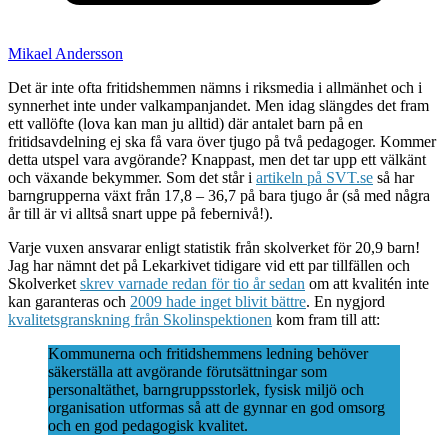
Mikael Andersson
Det är inte ofta fritidshemmen nämns i riksmedia i allmänhet och i
synnerhet inte under valkampanjandet. Men idag slängdes det fram
ett vallöfte (lova kan man ju alltid) där antalet barn på en
fritidsavdelning ej ska få vara över tjugo på två pedagoger. Kommer
detta utspel vara avgörande? Knappast, men det tar upp ett välkänt
och växande bekymmer. Som det står i
artikeln på SVT.se
så har
barngrupperna växt från 17,8 – 36,7 på bara tjugo år (så med några
år till är vi alltså snart uppe på febernivå!).
Varje vuxen ansvarar enligt statistik från skolverket för 20,9 barn!
Jag har nämnt det på Lekarkivet tidigare vid ett par tillfällen och
Skolverket
skrev varnade redan för tio år sedan
om att kvalitén inte
kan garanteras och
2009 hade inget blivit bättre
. En nygjord
kvalitetsgranskning från Skolinspektionen
kom fram till att:
Kommunerna och fritidshemmens ledning behöver
säkerställa att avgörande förutsättningar som
personaltäthet, barngruppsstorlek, fysisk miljö och
organisation utformas så att de gynnar en god omsorg
och en god pedagogisk kvalitet.