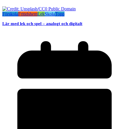
Förskola
Fritidshem
Lek
Skola
Topp
Lär med lek och spel – analogt och digitalt