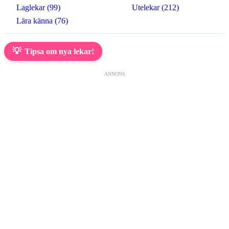
Laglekar (99)
Utelekar (212)
Lära känna (76)
💡
Tipsa om nya lekar!
ANNONS