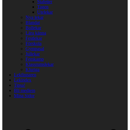
Stafetter
Tagen
Utelekar
Nya lekar
Blandat
Bollekar
Lära känna
Festlekar
Förskola
Gympasal
Jullekar
Femkamp
Klassrumslekar
Kluriga
Lekfinnaren
Lekindex
Tipsa!
Bli medlem
Mina Sidor