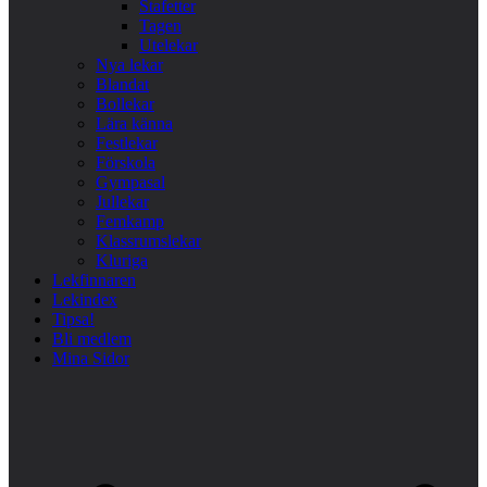
Stafetter
Tagen
Utelekar
Nya lekar
Blandat
Bollekar
Lära känna
Festlekar
Förskola
Gympasal
Jullekar
Femkamp
Klassrumslekar
Kluriga
Lekfinnaren
Lekindex
Tipsa!
Bli medlem
Mina Sidor