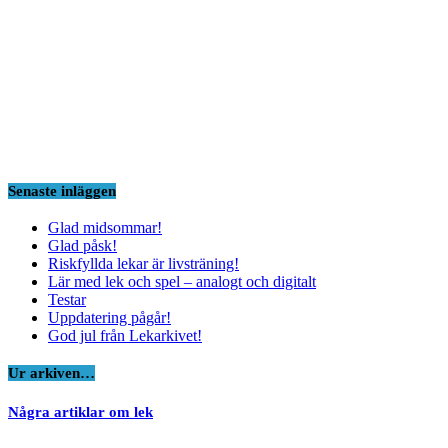
Senaste inläggen
Glad midsommar!
Glad påsk!
Riskfyllda lekar är livsträning!
Lär med lek och spel – analogt och digitalt
Testar
Uppdatering pågår!
God jul från Lekarkivet!
Ur arkiven…
Några artiklar om lek