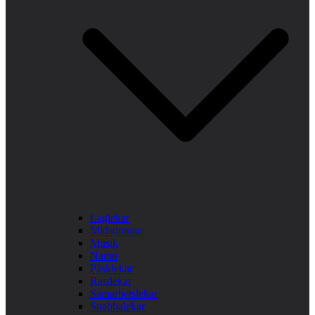
Laglekar
Midsommar
Musik
Namn
Påsklekar
Rastlekar
Samarbetslekar
Snabbalekar