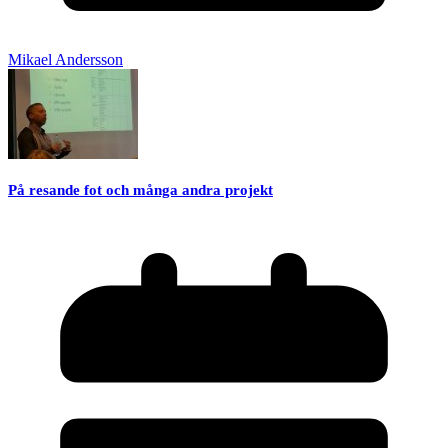
Mikael Andersson
På resande fot och många andra projekt