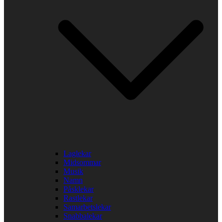
Laglekar
Midsommar
Musik
Namn
Påsklekar
Rastlekar
Samarbetslekar
Snabbalekar