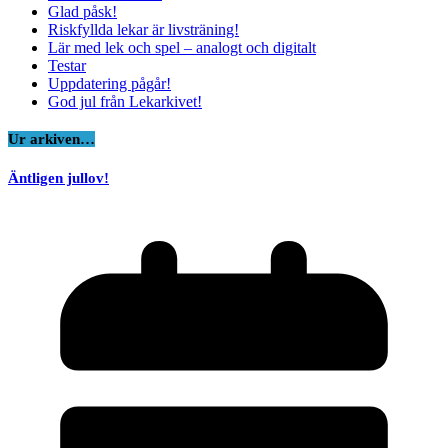
Glad påsk!
Riskfyllda lekar är livsträning!
Lär med lek och spel – analogt och digitalt
Testar
Uppdatering pågår!
God jul från Lekarkivet!
Ur arkiven…
Äntligen jullov!