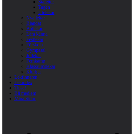
Stafetter
Tagen
Utelekar
Nya lekar
Blandat
Bollekar
Lära känna
Festlekar
Förskola
Gympasal
Jullekar
Femkamp
Klassrumslekar
Kluriga
Lekfinnaren
Lekindex
Tipsa!
Bli medlem
Mina Sidor