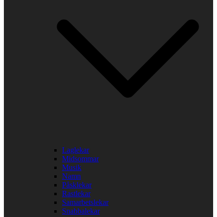
Laglekar
Midsommar
Musik
Namn
Påsklekar
Rastlekar
Samarbetslekar
Snabbalekar