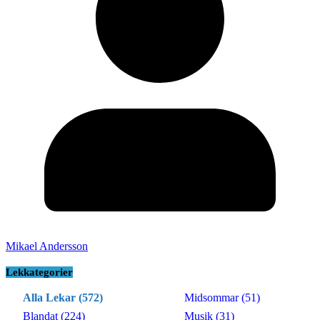
Mikael Andersson
Lekkategorier
Alla Lekar (572)
Midsommar (51)
Blandat (224)
Musik (31)