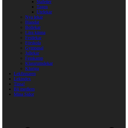
Stafetter
Tagen
Utelekar
Nya lekar
Blandat
Bollekar
Lära känna
Festlekar
Förskola
Gympasal
Jullekar
Femkamp
Klassrumslekar
Kluriga
Lekfinnaren
Lekindex
Tipsa!
Bli medlem
Mina Sidor