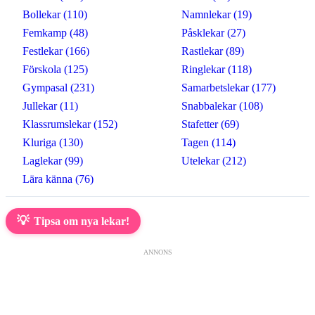
Bollekar (110)
Namnlekar (19)
Femkamp (48)
Påsklekar (27)
Festlekar (166)
Rastlekar (89)
Förskola (125)
Ringlekar (118)
Gympasal (231)
Samarbetslekar (177)
Jullekar (11)
Snabbalekar (108)
Klassrumslekar (152)
Stafetter (69)
Kluriga (130)
Tagen (114)
Laglekar (99)
Utelekar (212)
Lära känna (76)
💡
Tipsa om nya lekar!
ANNONS