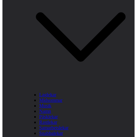
Laglekar
Midsommar
Musik
Namn
Påsklekar
Rastlekar
Samarbetslekar
Snabbalekar