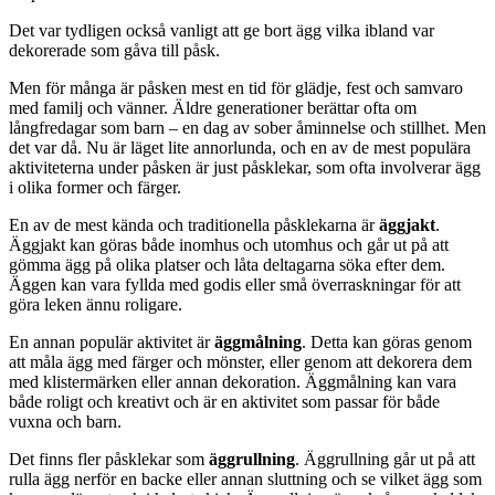
Det var tydligen också vanligt att ge bort ägg vilka ibland var
dekorerade som gåva till påsk.
Men för många är påsken mest en tid för glädje, fest och samvaro
med familj och vänner. Äldre generationer berättar ofta om
långfredagar som barn – en dag av sober åminnelse och stillhet. Men
det var då. Nu är läget lite annorlunda, och en av de mest populära
aktiviteterna under påsken är just påsklekar, som ofta involverar ägg
i olika former och färger.
En av de mest kända och traditionella påsklekarna är
äggjakt
.
Äggjakt kan göras både inomhus och utomhus och går ut på att
gömma ägg på olika platser och låta deltagarna söka efter dem.
Äggen kan vara fyllda med godis eller små överraskningar för att
göra leken ännu roligare.
En annan populär aktivitet är
äggmålning
. Detta kan göras genom
att måla ägg med färger och mönster, eller genom att dekorera dem
med klistermärken eller annan dekoration. Äggmålning kan vara
både roligt och kreativt och är en aktivitet som passar för både
vuxna och barn.
Det finns fler påsklekar som
äggrullning
. Äggrullning går ut på att
rulla ägg nerför en backe eller annan sluttning och se vilket ägg som