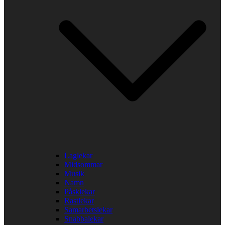
Laglekar
Midsommar
Musik
Namn
Påsklekar
Rastlekar
Samarbetslekar
Snabbalekar