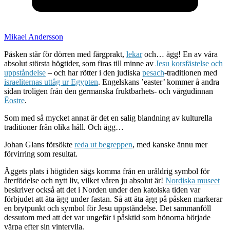
Mikael Andersson
Påsken står för dörren med färgprakt,
lekar
och… ägg! En av våra
absolut största högtider, som firas till minne av
Jesu korsfästelse och
uppståndelse
– och har rötter i den judiska
pesach
-traditionen med
israeliternas uttåg ur Egypten
. Engelskans ’easter’ kommer å andra
sidan troligen från den germanska fruktbarhets- och vårgudinnan
Ēostre
.
Som med så mycket annat är det en salig blandning av kulturella
traditioner från olika håll. Och ägg…
Johan Glans försökte
reda ut begreppen
, med kanske ännu mer
förvirring som resultat.
Äggets plats i högtiden sägs komma från en uråldrig symbol för
återfödelse och nytt liv, vilket våren ju absolut är!
Nordiska museet
beskriver också att det i Norden under den katolska tiden var
förbjudet att äta ägg under fastan. Så att äta ägg på påsken markerar
en brytpunkt och symbol för Jesu uppståndelse. Det sammanföll
dessutom med att det var ungefär i påsktid som hönorna började
värpa efter sin vintervila.