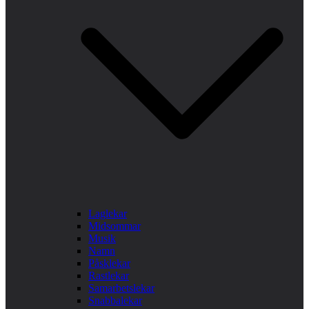
Laglekar
Midsommar
Musik
Namn
Påsklekar
Rastlekar
Samarbetslekar
Snabbalekar