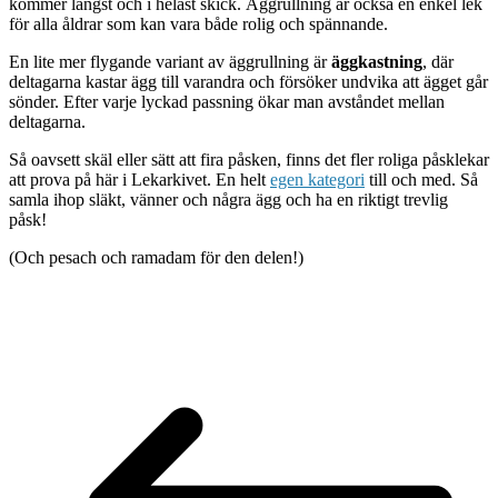
kommer längst och i helast skick. Äggrullning är också en enkel lek
för alla åldrar som kan vara både rolig och spännande.
En lite mer flygande variant av äggrullning är
äggkastning
, där
deltagarna kastar ägg till varandra och försöker undvika att ägget går
sönder. Efter varje lyckad passning ökar man avståndet mellan
deltagarna.
Så oavsett skäl eller sätt att fira påsken, finns det fler roliga påsklekar
att prova på här i Lekarkivet. En helt
egen kategori
till och med. Så
samla ihop släkt, vänner och några ägg och ha en riktigt trevlig
påsk!
(Och pesach och ramadam för den delen!)