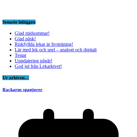
Senaste inläggen
Glad midsommar!
Glad påsk!
Riskfyllda lekar är livsträning!
Lär med lek och spel – analogt och digitalt
Testar
Uppdatering pågår!
God jul från Lekarkivet!
Ur arkiven…
Rackarns spanjorer