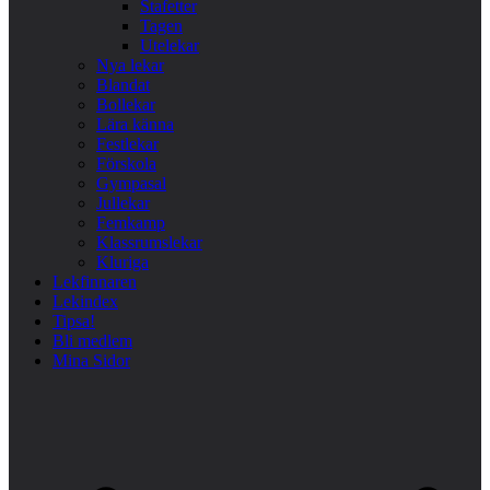
Stafetter
Tagen
Utelekar
Nya lekar
Blandat
Bollekar
Lära känna
Festlekar
Förskola
Gympasal
Jullekar
Femkamp
Klassrumslekar
Kluriga
Lekfinnaren
Lekindex
Tipsa!
Bli medlem
Mina Sidor