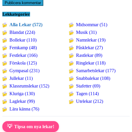
Lekkategorier
Alla Lekar (572)
Midsommar (51)
Blandat (224)
Musik (31)
Bollekar (110)
Namnlekar (19)
Femkamp (48)
Påsklekar (27)
Festlekar (166)
Rastlekar (89)
Förskola (125)
Ringlekar (118)
Gympasal (231)
Samarbetslekar (177)
Jullekar (11)
Snabbalekar (108)
Klassrumslekar (152)
Stafetter (69)
Kluriga (130)
Tagen (114)
Laglekar (99)
Utelekar (212)
Lära känna (76)
💡
Tipsa om nya lekar!