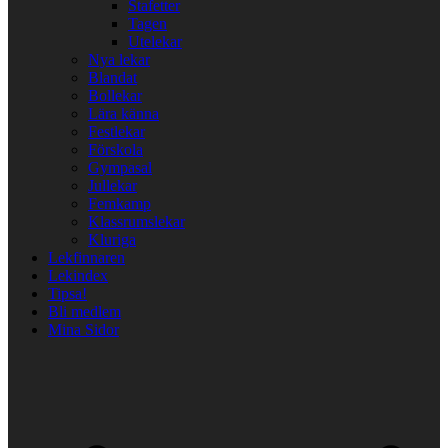
Stafetter
Tagen
Utelekar
Nya lekar
Blandat
Bollekar
Lära känna
Festlekar
Förskola
Gympasal
Jullekar
Femkamp
Klassrumslekar
Kluriga
Lekfinnaren
Lekindex
Tipsa!
Bli medlem
Mina Sidor