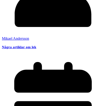
Mikael Andersson
Några artiklar om lek