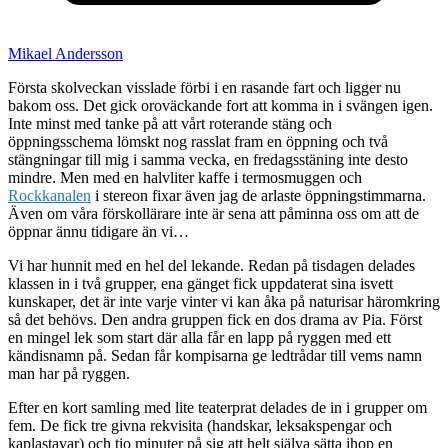
Mikael Andersson
Första skolveckan visslade förbi i en rasande fart och ligger nu
bakom oss. Det gick oroväckande fort att komma in i svängen igen.
Inte minst med tanke på att vårt roterande stäng och
öppningsschema lömskt nog rasslat fram en öppning och två
stängningar till mig i samma vecka, en fredagsstäning inte desto
mindre. Men med en halvliter kaffe i termosmuggen och
Rockkanalen
i stereon fixar även jag de arlaste öppningstimmarna.
Även om våra förskollärare inte är sena att påminna oss om att de
öppnar ännu tidigare än vi…
Vi har hunnit med en hel del lekande. Redan på tisdagen delades
klassen in i två grupper, ena gänget fick uppdaterat sina isvett
kunskaper, det är inte varje vinter vi kan åka på naturisar häromkring
så det behövs. Den andra gruppen fick en dos drama av Pia. Först
en mingel lek som start där alla får en lapp på ryggen med ett
kändisnamn på. Sedan får kompisarna ge ledtrådar till vems namn
man har på ryggen.
Efter en kort samling med lite teaterprat delades de in i grupper om
fem. De fick tre givna rekvisita (handskar, leksakspengar och
kaplastavar) och tio minuter på sig att helt själva sätta ihop en