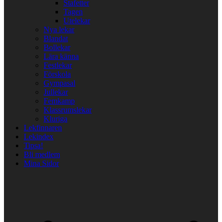
Stafetter
Tagen
Utelekar
Nya lekar
Blandat
Bollekar
Lära känna
Festlekar
Förskola
Gympasal
Jullekar
Femkamp
Klassrumslekar
Kluriga
Lekfinnaren
Lekindex
Tipsa!
Bli medlem
Mina Sidor