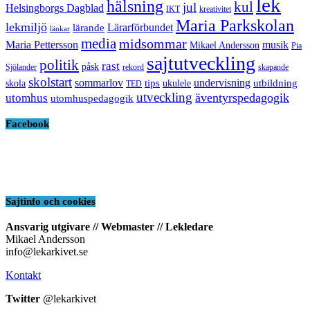
lek
hälsning
kul
jul
Helsingborgs Dagblad
IKT
kreativitet
Maria Parkskolan
lekmiljö
Lärarförbundet
lärande
länkar
media
midsommar
Maria Pettersson
musik
Mikael Andersson
Pia
sajtutveckling
politik
rast
påsk
Sjölander
rekord
skapande
skolstart
sommarlov
undervisning
tips
utbildning
skola
ukulele
TED
utveckling
äventyrspedagogik
utomhus
utomhuspedagogik
Facebook
Sajtinfo och cookies
Ansvarig utgivare // Webmaster // Lekledare
Mikael Andersson
info@lekarkivet.se
Kontakt
Twitter
@lekarkivet