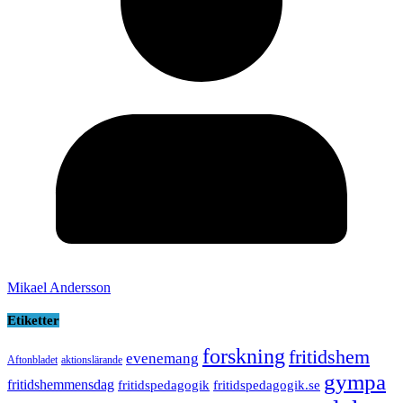
Mikael Andersson
Etiketter
forskning
fritidshem
evenemang
Aftonbladet
aktionslärande
gympa
fritidshemmensdag
fritidspedagogik
fritidspedagogik.se