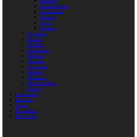
Rastlekar
Samarbetslekar
Snabbalekar
Stafetter
Tagen
Utelekar
Nya lekar
Blandat
Bollekar
Lära känna
Festlekar
Förskola
Gympasal
Jullekar
Femkamp
Klassrumslekar
Kluriga
Lekfinnaren
Lekindex
Tipsa!
Bli medlem
Mina Sidor