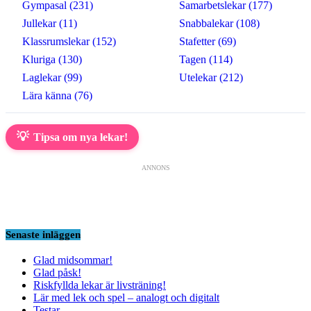
Gympasal (231)
Samarbetslekar (177)
Jullekar (11)
Snabbalekar (108)
Klassrumslekar (152)
Stafetter (69)
Kluriga (130)
Tagen (114)
Laglekar (99)
Utelekar (212)
Lära känna (76)
💡
Tipsa om nya lekar!
ANNONS
Senaste inläggen
Glad midsommar!
Glad påsk!
Riskfyllda lekar är livsträning!
Lär med lek och spel – analogt och digitalt
Testar