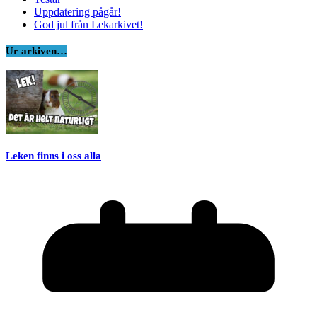
Uppdatering pågår!
God jul från Lekarkivet!
Ur arkiven…
Leken finns i oss alla