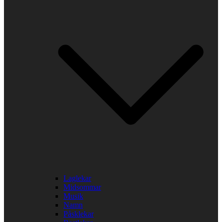
Laglekar
Midsommar
Musik
Namn
Påsklekar