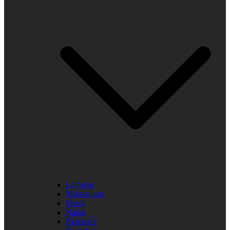
Laglekar
Midsommar
Musik
Namn
Påsklekar