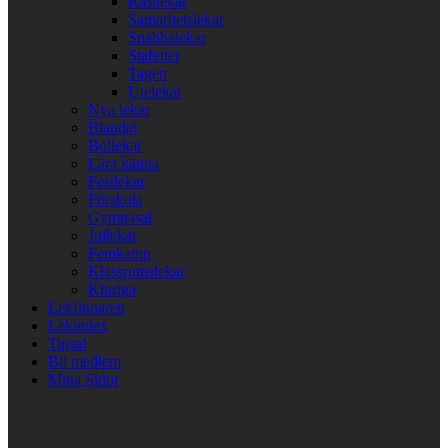
Rastlekar
Samarbetslekar
Snabbalekar
Stafetter
Tagen
Utelekar
Nya lekar
Blandat
Bollekar
Lära känna
Festlekar
Förskola
Gympasal
Jullekar
Femkamp
Klassrumslekar
Kluriga
Lekfinnaren
Lekindex
Tipsa!
Bli medlem
Mina Sidor