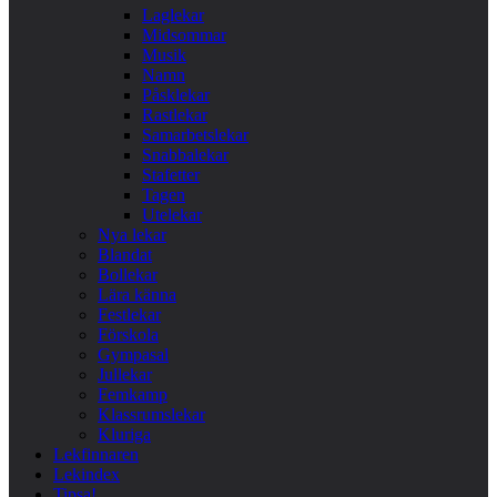
Laglekar
Midsommar
Musik
Namn
Påsklekar
Rastlekar
Samarbetslekar
Snabbalekar
Stafetter
Tagen
Utelekar
Nya lekar
Blandat
Bollekar
Lära känna
Festlekar
Förskola
Gympasal
Jullekar
Femkamp
Klassrumslekar
Kluriga
Lekfinnaren
Lekindex
Tipsa!