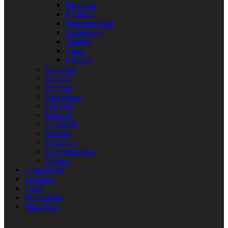
Påsklekar
Rastlekar
Samarbetslekar
Snabbalekar
Stafetter
Tagen
Utelekar
Nya lekar
Blandat
Bollekar
Lära känna
Festlekar
Förskola
Gympasal
Jullekar
Femkamp
Klassrumslekar
Kluriga
Lekfinnaren
Lekindex
Tipsa!
Bli medlem
Mina Sidor