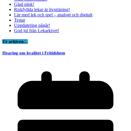
Glad påsk!
Riskfyllda lekar är livsträning!
Lär med lek och spel – analogt och digitalt
Testar
Uppdatering pågår!
God jul från Lekarkivet!
Ur arkiven…
Hearing om kvalitet i Fritidshem