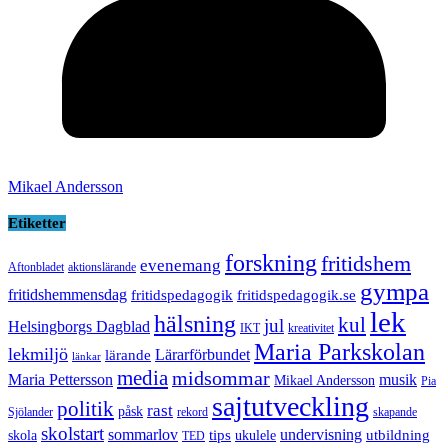
Mikael Andersson
Etiketter
forskning
fritidshem
evenemang
Aftonbladet
aktionslärande
gympa
fritidshemmensdag
fritidspedagogik
fritidspedagogik.se
lek
hälsning
kul
jul
Helsingborgs Dagblad
IKT
kreativitet
Maria Parkskolan
lekmiljö
Lärarförbundet
lärande
länkar
media
midsommar
Maria Pettersson
musik
Mikael Andersson
Pia
sajtutveckling
politik
rast
påsk
Sjölander
rekord
skapande
skolstart
sommarlov
undervisning
tips
utbildning
skola
ukulele
TED