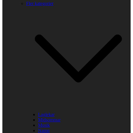
Fler kategorier
Laglekar
Midsommar
Musik
Namn