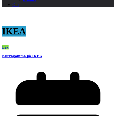
Om
IKEA
Lek
Kurragömma på IKEA