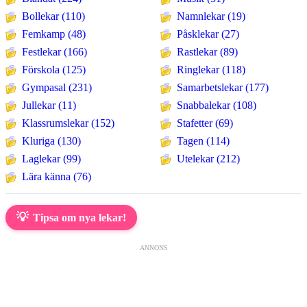
Bollekar (110)
Namnlekar (19)
Femkamp (48)
Påsklekar (27)
Festlekar (166)
Rastlekar (89)
Förskola (125)
Ringlekar (118)
Gympasal (231)
Samarbetslekar (177)
Jullekar (11)
Snabbalekar (108)
Klassrumslekar (152)
Stafetter (69)
Kluriga (130)
Tagen (114)
Laglekar (99)
Utelekar (212)
Lära känna (76)
💡
Tipsa om nya lekar!
ANNONS