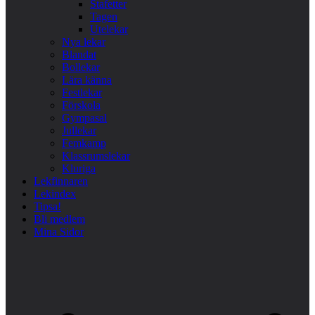
Stafetter
Tagen
Utelekar
Nya lekar
Blandat
Bollekar
Lära känna
Festlekar
Förskola
Gympasal
Jullekar
Femkamp
Klassrumslekar
Kluriga
Lekfinnaren
Lekindex
Tipsa!
Bli medlem
Mina Sidor