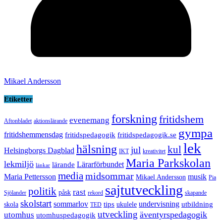
Mikael Andersson
Etiketter
forskning
fritidshem
evenemang
Aftonbladet
aktionslärande
gympa
fritidshemmensdag
fritidspedagogik
fritidspedagogik.se
lek
hälsning
kul
jul
Helsingborgs Dagblad
IKT
kreativitet
Maria Parkskolan
lekmiljö
Lärarförbundet
lärande
länkar
media
midsommar
Maria Pettersson
musik
Mikael Andersson
Pia
sajtutveckling
politik
rast
påsk
Sjölander
rekord
skapande
skolstart
sommarlov
undervisning
tips
utbildning
skola
ukulele
TED
utveckling
äventyrspedagogik
utomhus
utomhuspedagogik