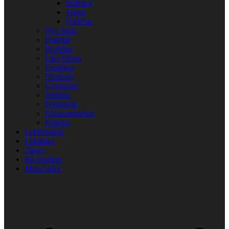
Stafetter
Tagen
Utelekar
Nya lekar
Blandat
Bollekar
Lära känna
Festlekar
Förskola
Gympasal
Jullekar
Femkamp
Klassrumslekar
Kluriga
Lekfinnaren
Lekindex
Tipsa!
Bli medlem
Mina Sidor