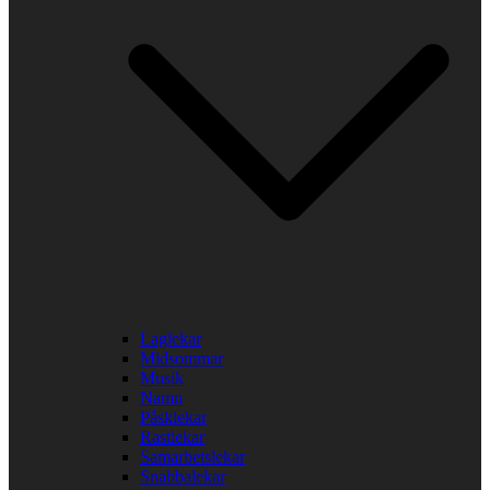
Laglekar
Midsommar
Musik
Namn
Påsklekar
Rastlekar
Samarbetslekar
Snabbalekar