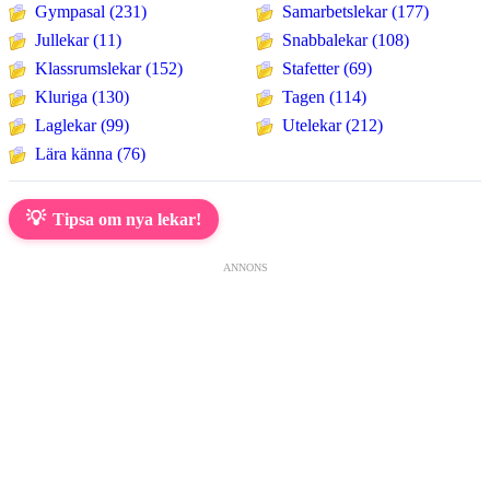
Gympasal (231)
Samarbetslekar (177)
Jullekar (11)
Snabbalekar (108)
Klassrumslekar (152)
Stafetter (69)
Kluriga (130)
Tagen (114)
Laglekar (99)
Utelekar (212)
Lära känna (76)
💡
Tipsa om nya lekar!
ANNONS