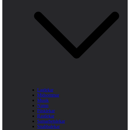
Laglekar
Midsommar
Musik
Namn
Påsklekar
Rastlekar
Samarbetslekar
Snabbalekar