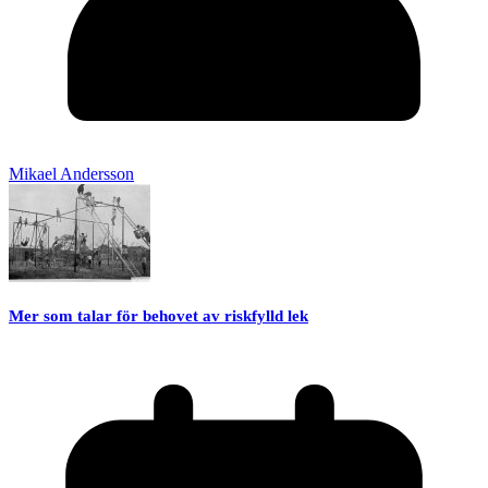
Mikael Andersson
Mer som talar för behovet av riskfylld lek