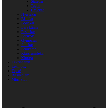
Stafetter
Tagen
Utelekar
Nya lekar
Blandat
Bollekar
Lära känna
Festlekar
Förskola
Gympasal
Jullekar
Femkamp
Klassrumslekar
Kluriga
Lekfinnaren
Lekindex
Tipsa!
Bli medlem
Mina Sidor