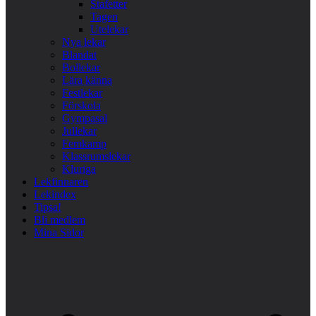
Stafetter
Tagen
Utelekar
Nya lekar
Blandat
Bollekar
Lära känna
Festlekar
Förskola
Gympasal
Jullekar
Femkamp
Klassrumslekar
Kluriga
Lekfinnaren
Lekindex
Tipsa!
Bli medlem
Mina Sidor