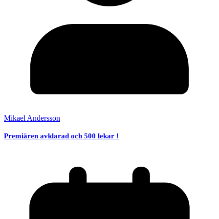
Mikael Andersson
Premiären avklarad och 500 lekar !