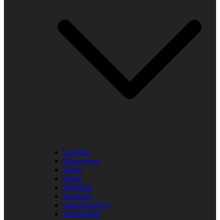
Laglekar
Midsommar
Musik
Namn
Påsklekar
Rastlekar
Samarbetslekar
Snabbalekar