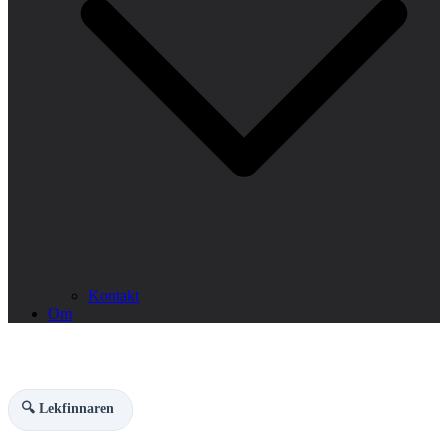
Kontakt
Om
🔍 Lekfinnaren