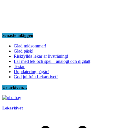
Senaste inläggen
Glad midsommar!
Glad påsk!
Riskfyllda lekar är livsträning!
Lär med lek och spel – analogt och digitalt
Testar
Uppdatering pågår!
God jul från Lekarkivet!
Ur arkiven…
Lekarkivet