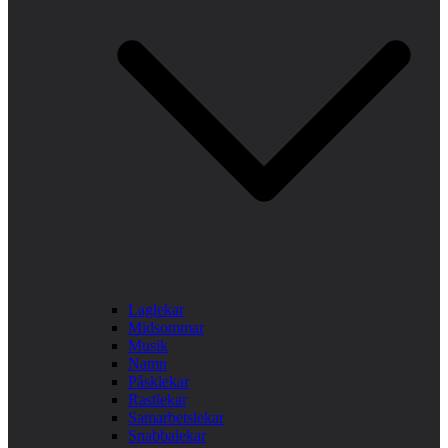
Laglekar
Midsommar
Musik
Namn
Påsklekar
Rastlekar
Samarbetslekar
Snabbalekar