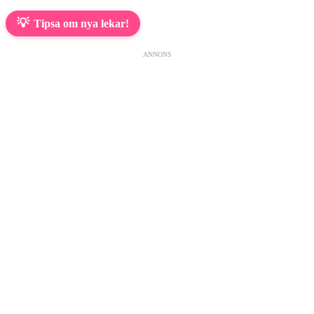
💡
Tipsa om nya lekar!
ANNONS