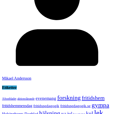
Mikael Andersson
Etiketter
forskning
fritidshem
evenemang
Aftonbladet
aktionslärande
gympa
fritidshemmensdag
fritidspedagogik
fritidspedagogik.se
lek
hälsning
kul
jul
Helsingborgs Dagblad