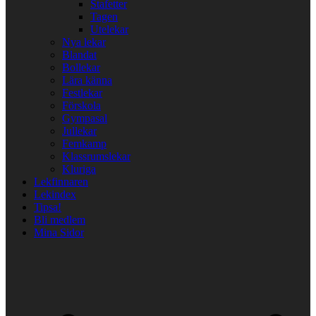
Stafetter
Tagen
Utelekar
Nya lekar
Blandat
Bollekar
Lära känna
Festlekar
Förskola
Gympasal
Jullekar
Femkamp
Klassrumslekar
Kluriga
Lekfinnaren
Lekindex
Tipsa!
Bli medlem
Mina Sidor