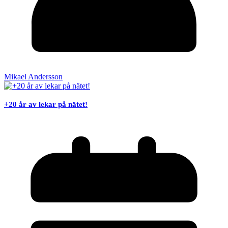
Mikael Andersson
+20 år av lekar på nätet!