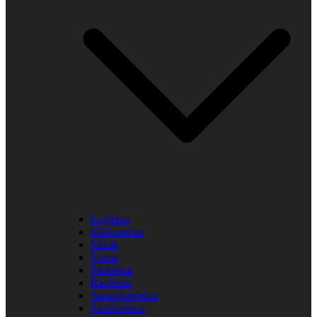
Laglekar
Midsommar
Musik
Namn
Påsklekar
Rastlekar
Samarbetslekar
Snabbalekar