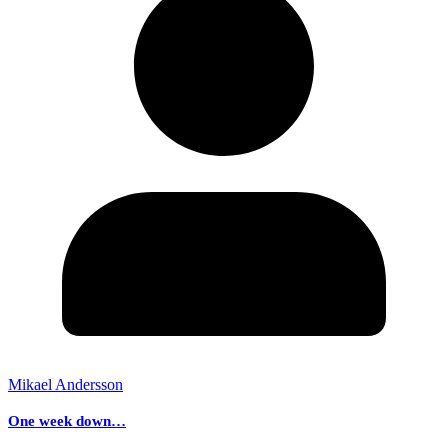
Mikael Andersson
One week down…