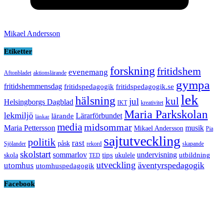
Mikael Andersson
Etiketter
forskning
fritidshem
evenemang
Aftonbladet
aktionslärande
gympa
fritidshemmensdag
fritidspedagogik
fritidspedagogik.se
lek
hälsning
kul
jul
Helsingborgs Dagblad
IKT
kreativitet
Maria Parkskolan
lekmiljö
Lärarförbundet
lärande
länkar
media
midsommar
Maria Pettersson
musik
Mikael Andersson
Pia
sajtutveckling
politik
rast
påsk
Sjölander
rekord
skapande
skolstart
sommarlov
undervisning
tips
utbildning
skola
ukulele
TED
utveckling
äventyrspedagogik
utomhus
utomhuspedagogik
Facebook