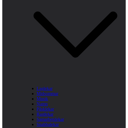
Laglekar
Midsommar
Musik
Namn
Påsklekar
Rastlekar
Samarbetslekar
Snabbalekar