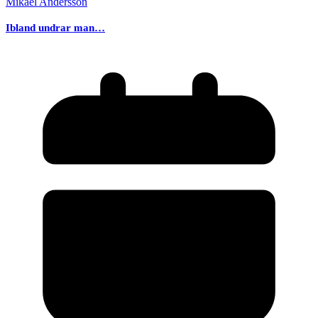
Mikael Andersson
Ibland undrar man…