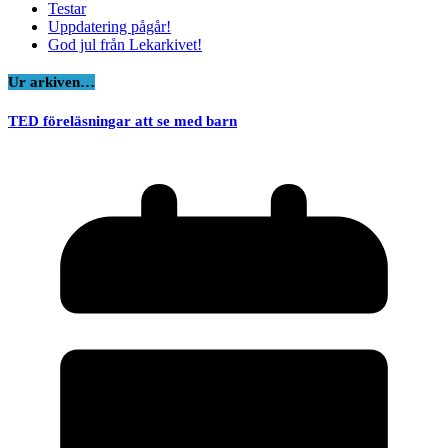
Testar
Uppdatering pågår!
God jul från Lekarkivet!
Ur arkiven…
TED föreläsningar att se med barn