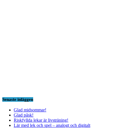
Senaste inläggen
Glad midsommar!
Glad påsk!
Riskfyllda lekar är livsträning!
Lär med lek och spel – analogt och digitalt