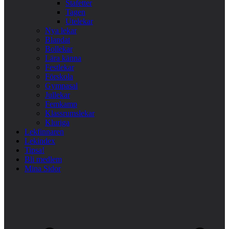
Stafetter
Tagen
Utelekar
Nya lekar
Blandat
Bollekar
Lära känna
Festlekar
Förskola
Gympasal
Jullekar
Femkamp
Klassrumslekar
Kluriga
Lekfinnaren
Lekindex
Tipsa!
Bli medlem
Mina Sidor