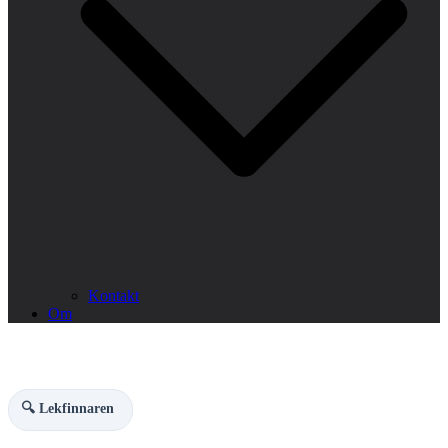
Kontakt
Om
🔍 Lekfinnaren