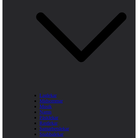
Laglekar
Midsommar
Musik
Namn
Påsklekar
Rastlekar
Samarbetslekar
Snabbalekar