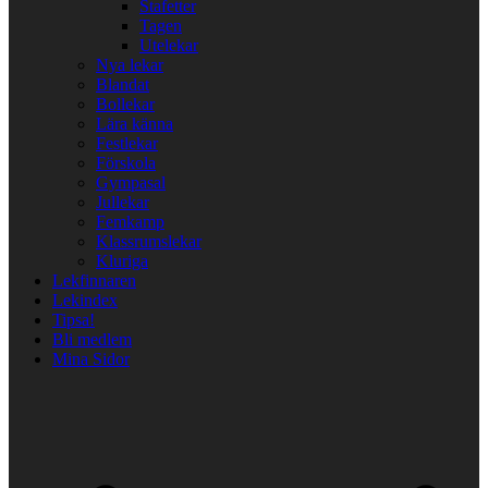
Stafetter
Tagen
Utelekar
Nya lekar
Blandat
Bollekar
Lära känna
Festlekar
Förskola
Gympasal
Jullekar
Femkamp
Klassrumslekar
Kluriga
Lekfinnaren
Lekindex
Tipsa!
Bli medlem
Mina Sidor