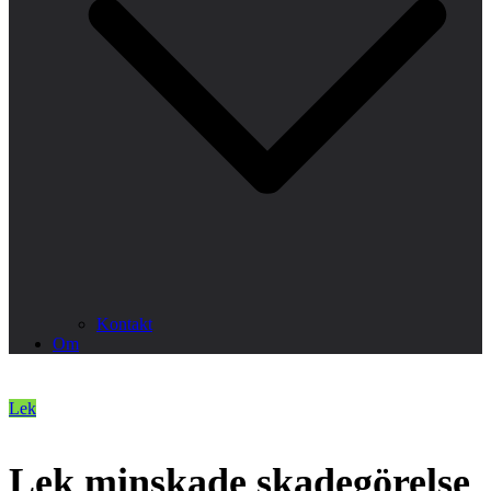
Kontakt
Om
Lek
Lek minskade skadegörelse