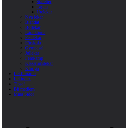
Stafetter
Tagen
Utelekar
Nya lekar
Blandat
Bollekar
Lära känna
Festlekar
Förskola
Gympasal
Jullekar
Femkamp
Klassrumslekar
Kluriga
Lekfinnaren
Lekindex
Tipsa!
Bli medlem
Mina Sidor