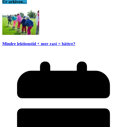
Ur arkiven…
Mindre lektionstid + mer rast = bättre?