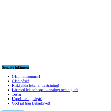
Senaste inläggen
Glad midsommar!
Glad påsk!
Riskfyllda lekar är livsträning!
Lär med lek och spel – analogt och digitalt
Testar
Uppdatering pågår!
God jul från Lekarkivet!