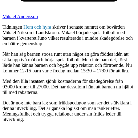
Mikael Andersson
Tidningen
Hem och hyra
skriver i senaste numret om bovärden
Mikael Nilsson i Landskrona. Mikael började spela fotboll med
barnen i kvarteret Juno vilket resulterade i mindre skadegörelse och
en bättre gemenskap.
När han såg barnen strosa runt utan något att göra föddes idén att
sätta upp två mål och börja spela fotboll. Men inte bara det, först
lärde han känna barnen och bygde upp relation och förtroende. Nu
kommer 12-15 barn varje fredag mellan 15:30 – 17:00 för att lira.
Med den lilla insatsen sjönk kostnaderna för skadegörelse från
93000 kronor till 27000. Det har dessutom hänt att barnen nu hjälpt
till med rabatterna.
Det är nog inte bara jag som fritidspedagog som ser det självklara i
denna utveckling. Det är ganska logiskt om man tänker efter.
Meningsfullhet och trygga relationer under sin fritids leder till
utveckling.