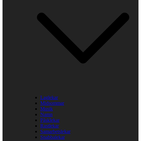
Laglekar
Midsommar
Musik
Namn
Påsklekar
Rastlekar
Samarbetslekar
Snabbalekar