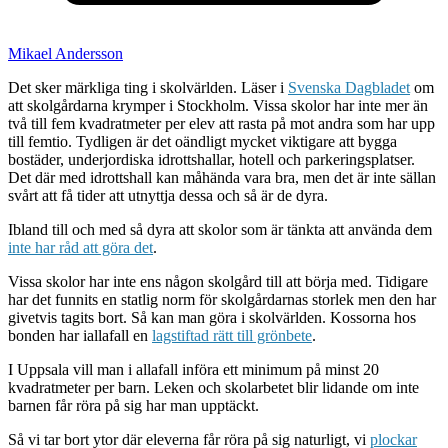
Mikael Andersson
Det sker märkliga ting i skolvärlden. Läser i
Svenska Dagbladet
om
att skolgårdarna krymper i Stockholm. Vissa skolor har inte mer än
två till fem kvadratmeter per elev att rasta på mot andra som har upp
till femtio. Tydligen är det oändligt mycket viktigare att bygga
bostäder, underjordiska idrottshallar, hotell och parkeringsplatser.
Det där med idrottshall kan måhända vara bra, men det är inte sällan
svårt att få tider att utnyttja dessa och så är de dyra.
Ibland till och med så dyra att skolor som är tänkta att använda dem
inte har råd att göra det
.
Vissa skolor har inte ens någon skolgård till att börja med. Tidigare
har det funnits en statlig norm för skolgårdarnas storlek men den har
givetvis tagits bort. Så kan man göra i skolvärlden. Kossorna hos
bonden har iallafall en
lagstiftad rätt till grönbete
.
I Uppsala vill man i allafall införa ett minimum på minst 20
kvadratmeter per barn. Leken och skolarbetet blir lidande om inte
barnen får röra på sig har man upptäckt.
Så vi tar bort ytor där eleverna får röra på sig naturligt, vi
plockar