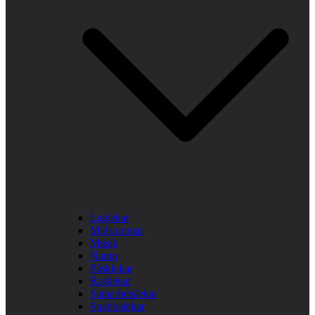
Laglekar
Midsommar
Musik
Namn
Påsklekar
Rastlekar
Samarbetslekar
Snabbalekar