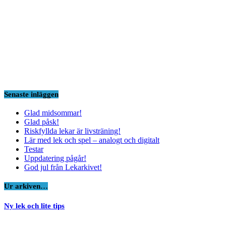
Senaste inläggen
Glad midsommar!
Glad påsk!
Riskfyllda lekar är livsträning!
Lär med lek och spel – analogt och digitalt
Testar
Uppdatering pågår!
God jul från Lekarkivet!
Ur arkiven…
Ny lek och lite tips