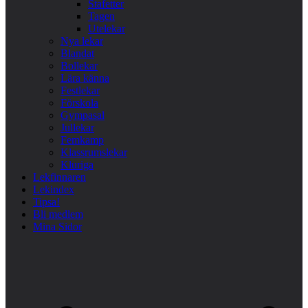
Stafetter
Tagen
Utelekar
Nya lekar
Blandat
Bollekar
Lära känna
Festlekar
Förskola
Gympasal
Jullekar
Femkamp
Klassrumslekar
Kluriga
Lekfinnaren
Lekindex
Tipsa!
Bli medlem
Mina Sidor