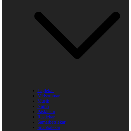
Laglekar
Midsommar
Musik
Namn
Påsklekar
Rastlekar
Samarbetslekar
Snabbalekar