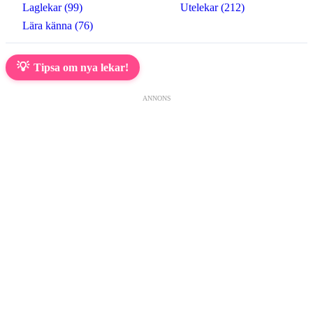
Laglekar (99)
Utelekar (212)
Lära känna (76)
💡
Tipsa om nya lekar!
ANNONS