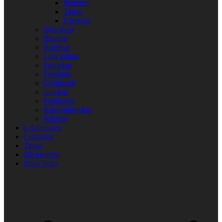
Stafetter
Tagen
Utelekar
Nya lekar
Blandat
Bollekar
Lära känna
Festlekar
Förskola
Gympasal
Jullekar
Femkamp
Klassrumslekar
Kluriga
Lekfinnaren
Lekindex
Tipsa!
Bli medlem
Mina Sidor