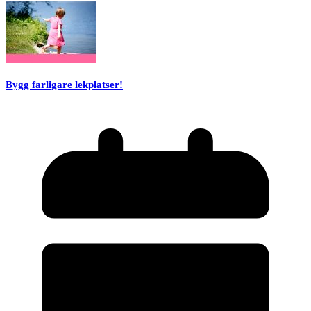
Bygg farligare lekplatser!