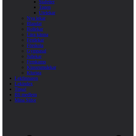
Stafetter
Tagen
Utelekar
Nya lekar
Blandat
Bollekar
Lära känna
Festlekar
Förskola
Gympasal
Jullekar
Femkamp
Klassrumslekar
Kluriga
Lekfinnaren
Lekindex
Tipsa!
Bli medlem
Mina Sidor