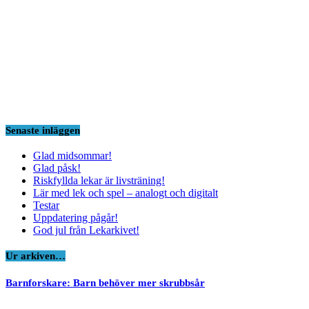
Senaste inläggen
Glad midsommar!
Glad påsk!
Riskfyllda lekar är livsträning!
Lär med lek och spel – analogt och digitalt
Testar
Uppdatering pågår!
God jul från Lekarkivet!
Ur arkiven…
Barnforskare: Barn behöver mer skrubbsår