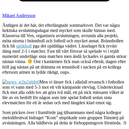
Mikael Andersson
Äntligen är det här, det efterlängtade sommarlovet. Det var några
hektiska avslutningsdagar med mycket som skulle hinnas med.
Klassresa till Ven, organisera avslutningen, avrunda alla projekt,
möta niorna i brännboll och fotboll och mycket annat. Brännbollen
fick bli
spökboll
pga det opålitliga vädret. Lärarlaget fick tyvärr
däng med 2-1 i matcher. Fast till vårt försvar så spelade vi i rejält
numerärt underläge sista matchen men ändå lyckades vi gamla störar
nästan vinna.
Ont i kastärmen fick man också efteråt, dagen efter
höll jag nästan på att drämma en tennisboll i nacken på en kollega
eftersom armen in lydde riktigt, oups.
Men vi lärare fick i allafall revansch i fotbollen
som vi vann med 5-3 mot ett vilt kämpande elevlag. Undertecknad
fick mot alla odds lov att göra två mål, ett på nick minsann vilket är
lite av en bedrift för någon som inte spelat fotboll sedan sista
elevmatchen för ett år sedan och med längden klart emot sig.
Som pricken över i framförde jag tillsammans med några kollegor
melodifestival bidraget ”Kom” utspökade som gruppen Timoteij på
avslutningen. Alla bildbevis på detta är förhoppningsvis förstörda. :S