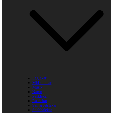
Laglekar
Midsommar
Musik
Namn
Påsklekar
Rastlekar
Samarbetslekar
Snabbalekar