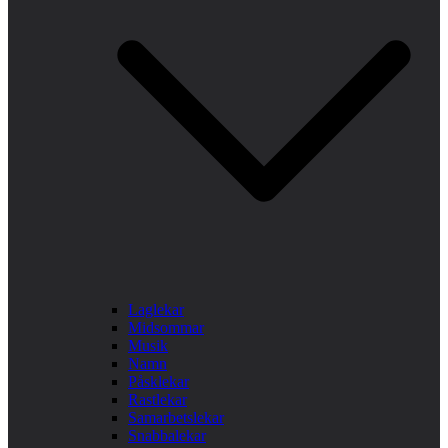
Laglekar
Midsommar
Musik
Namn
Påsklekar
Rastlekar
Samarbetslekar
Snabbalekar