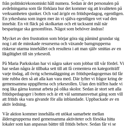
från politiskt/ekonomiskt håll numera. Sedan är det personalen på
avdelningarna som får förklara hur det kommer sig att kvaliteten på
verksamheten sjunker. Och vad är/gör en fritidspedagog, egentligen.
En yrkesbana som ingen mer än vi själva egentligen vet vad den
innebär. En vit fläck på skolkartan och ett tacksamt mål när
besparingar ska genomföras. Något som behöver ändras!
Mycket av den frustration som börjar göra sig påmind grundar sig
nog i att de minskade resurserna och växande barngrupperna
riskerar utarma innehållet och resultera i att man själv smittas av en
likgiltighet till sin yrkesroll.
På Maria Parkskolan har vi några saker som jobbar till vår fördel. Vi
har sedan några år tillbaka sett till att få cementera en kategoriträff
varje tisdag, all övrig schemaläggning av fritidspedagogernas tid får
inte rubba den så att alla kan vara med. Där lyfter vi frågor kring de
gemensamma uppgifterna och yrkesrollen. Utan den träffen hade vi
nog lika gärna kunnat arbeta på olika skolor. Sedan är stort sett alla
fritidspedagoger i botten och är ett väl sammansvetsat gäng som vill
att fritids ska vara givande för alla inblandade. Uppbackade av en
aktiv ledning.
Vår aktion kommer innehålla ett utökat samarbete mellan
åldersgrupperna med gemensamma aktiviteter och försöka hitta
lokaler som kan anpassas bättre till fritids behov. Sedan får vi se