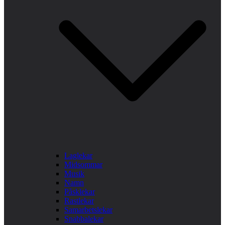
Laglekar
Midsommar
Musik
Namn
Påsklekar
Rastlekar
Samarbetslekar
Snabbalekar