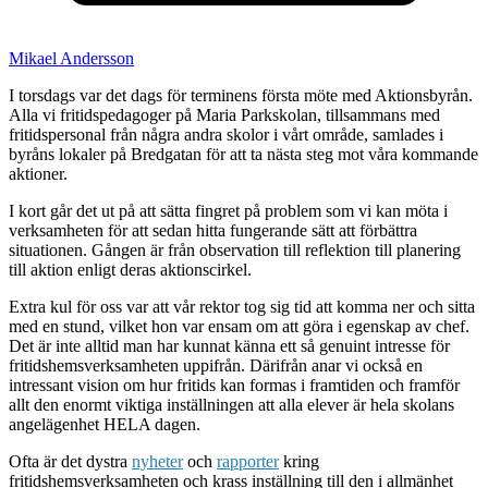
Mikael Andersson
I torsdags var det dags för terminens första möte med Aktionsbyrån.
Alla vi fritidspedagoger på Maria Parkskolan, tillsammans med
fritidspersonal från några andra skolor i vårt område, samlades i
byråns lokaler på Bredgatan för att ta nästa steg mot våra kommande
aktioner.
I kort går det ut på att sätta fingret på problem som vi kan möta i
verksamheten för att sedan hitta fungerande sätt att förbättra
situationen. Gången är från observation till reflektion till planering
till aktion enligt deras aktionscirkel.
Extra kul för oss var att vår rektor tog sig tid att komma ner och sitta
med en stund, vilket hon var ensam om att göra i egenskap av chef.
Det är inte alltid man har kunnat känna ett så genuint intresse för
fritidshemsverksamheten uppifrån. Därifrån anar vi också en
intressant vision om hur fritids kan formas i framtiden och framför
allt den enormt viktiga inställningen att alla elever är hela skolans
angelägenhet HELA dagen.
Ofta är det dystra
nyheter
och
rapporter
kring
fritidshemsverksamheten och krass inställning till den i allmänhet