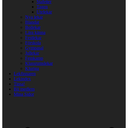
Stafetter
Tagen
Utelekar
Nya lekar
Blandat
Bollekar
Lära känna
Festlekar
Förskola
Gympasal
Jullekar
Femkamp
Klassrumslekar
Kluriga
Lekfinnaren
Lekindex
Tipsa!
Bli medlem
Mina Sidor