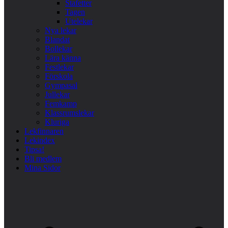
Stafetter
Tagen
Utelekar
Nya lekar
Blandat
Bollekar
Lära känna
Festlekar
Förskola
Gympasal
Jullekar
Femkamp
Klassrumslekar
Kluriga
Lekfinnaren
Lekindex
Tipsa!
Bli medlem
Mina Sidor