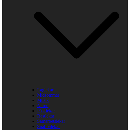
Laglekar
Midsommar
Musik
Namn
Påsklekar
Rastlekar
Samarbetslekar
Snabbalekar