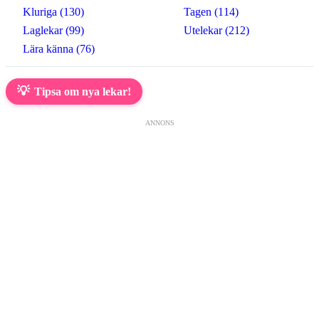
Kluriga (130)
Tagen (114)
Laglekar (99)
Utelekar (212)
Lära känna (76)
💡
Tipsa om nya lekar!
ANNONS