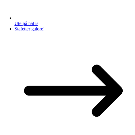
Ute på hal is
Stafetter galore!