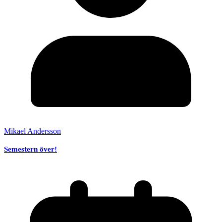
Mikael Andersson
Semestern över!