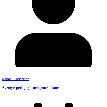
Mikael Andersson
Äventyrspedagogik och protestlistor