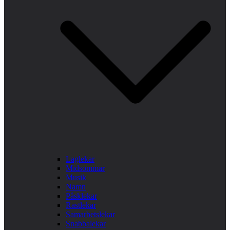
Laglekar
Midsommar
Musik
Namn
Påsklekar
Rastlekar
Samarbetslekar
Snabbalekar