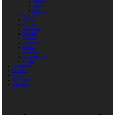
Stafetter
Tagen
Utelekar
Nya lekar
Blandat
Bollekar
Lära känna
Festlekar
Förskola
Gympasal
Jullekar
Femkamp
Klassrumslekar
Kluriga
Lekfinnaren
Lekindex
Tipsa!
Bli medlem
Mina Sidor