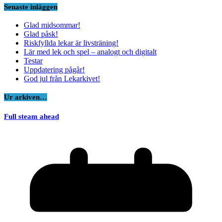
Senaste inläggen
Glad midsommar!
Glad påsk!
Riskfyllda lekar är livsträning!
Lär med lek och spel – analogt och digitalt
Testar
Uppdatering pågår!
God jul från Lekarkivet!
Ur arkiven…
Full steam ahead