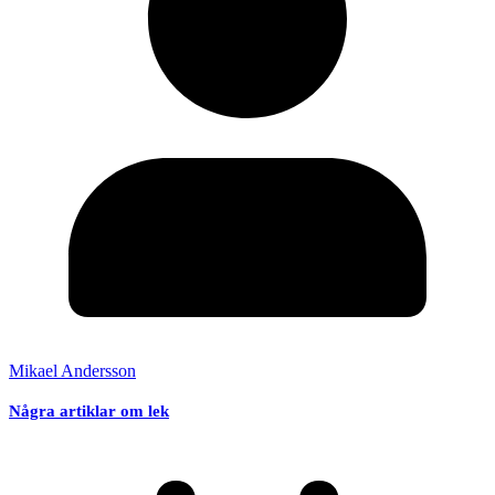
Mikael Andersson
Några artiklar om lek