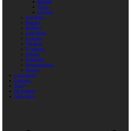
Stafetter
Tagen
Utelekar
Nya lekar
Blandat
Bollekar
Lära känna
Festlekar
Förskola
Gympasal
Jullekar
Femkamp
Klassrumslekar
Kluriga
Lekfinnaren
Lekindex
Tipsa!
Bli medlem
Mina Sidor