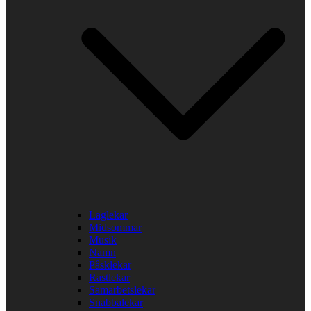
Laglekar
Midsommar
Musik
Namn
Påsklekar
Rastlekar
Samarbetslekar
Snabbalekar