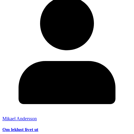
Mikael Andersson
Om leklust livet ut