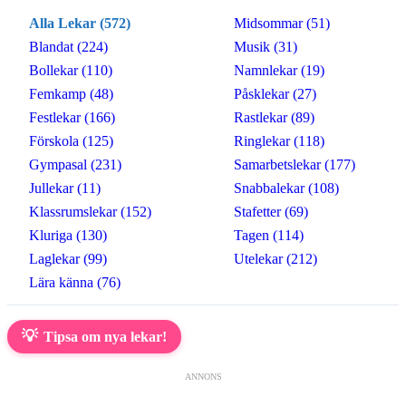
Alla Lekar (572)
Midsommar (51)
Blandat (224)
Musik (31)
Bollekar (110)
Namnlekar (19)
Femkamp (48)
Påsklekar (27)
Festlekar (166)
Rastlekar (89)
Förskola (125)
Ringlekar (118)
Gympasal (231)
Samarbetslekar (177)
Jullekar (11)
Snabbalekar (108)
Klassrumslekar (152)
Stafetter (69)
Kluriga (130)
Tagen (114)
Laglekar (99)
Utelekar (212)
Lära känna (76)
💡
Tipsa om nya lekar!
ANNONS