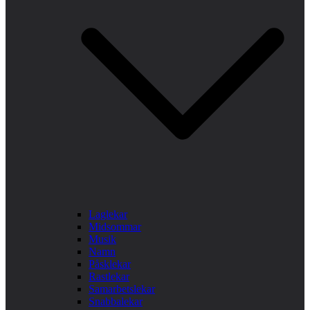
Laglekar
Midsommar
Musik
Namn
Påsklekar
Rastlekar
Samarbetslekar
Snabbalekar