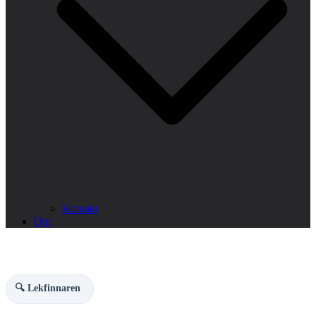
Kontakt
Om
🔍 Lekfinnaren