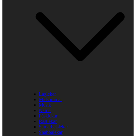
Laglekar
Midsommar
Musik
Namn
Påsklekar
Rastlekar
Samarbetslekar
Snabbalekar