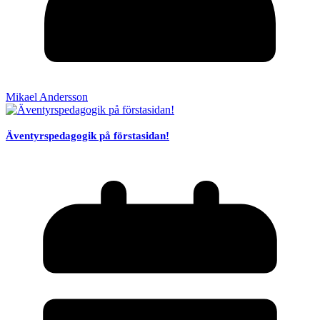
Mikael Andersson
Äventyrspedagogik på förstasidan!