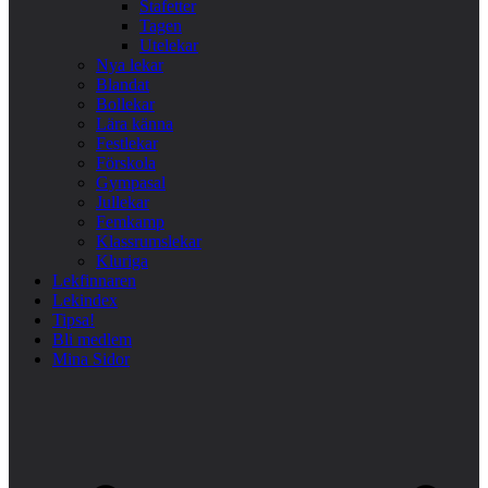
Stafetter
Tagen
Utelekar
Nya lekar
Blandat
Bollekar
Lära känna
Festlekar
Förskola
Gympasal
Jullekar
Femkamp
Klassrumslekar
Kluriga
Lekfinnaren
Lekindex
Tipsa!
Bli medlem
Mina Sidor