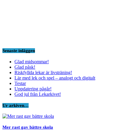
Senaste inläggen
Glad midsommar!
Glad påsk!
Riskfyllda lekar är livsträning!
Lär med lek och spel – analogt och digitalt
Testar
Uppdatering pågår!
God jul från Lekarkivet!
Ur arkiven…
Mer rast gav bättre skola