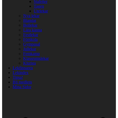
Stafetter
Tagen
Utelekar
Nya lekar
Blandat
Bollekar
Lära känna
Festlekar
Förskola
Gympasal
Jullekar
Femkamp
Klassrumslekar
Kluriga
Lekfinnaren
Lekindex
Tipsa!
Bli medlem
Mina Sidor