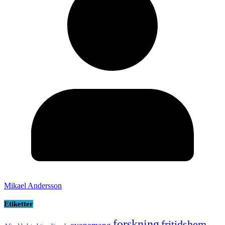
Mikael Andersson
Etiketter
forskning
fritidshem