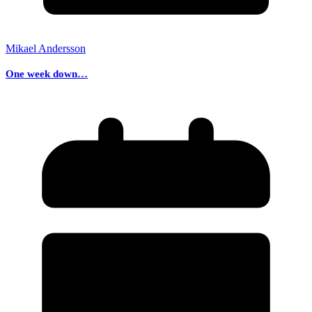
Mikael Andersson
One week down…