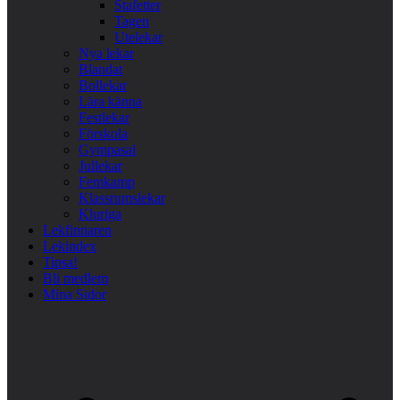
Stafetter
Tagen
Utelekar
Nya lekar
Blandat
Bollekar
Lära känna
Festlekar
Förskola
Gympasal
Jullekar
Femkamp
Klassrumslekar
Kluriga
Lekfinnaren
Lekindex
Tipsa!
Bli medlem
Mina Sidor