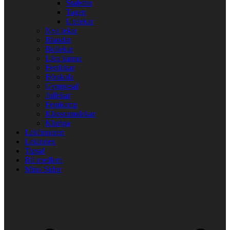
Stafetter
Tagen
Utelekar
Nya lekar
Blandat
Bollekar
Lära känna
Festlekar
Förskola
Gympasal
Jullekar
Femkamp
Klassrumslekar
Kluriga
Lekfinnaren
Lekindex
Tipsa!
Bli medlem
Mina Sidor