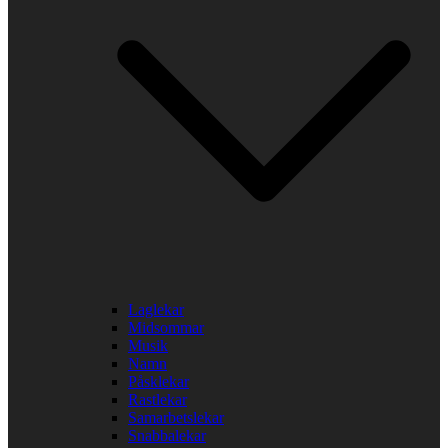
Laglekar
Midsommar
Musik
Namn
Påsklekar
Rastlekar
Samarbetslekar
Snabbalekar