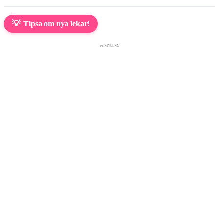
💡
Tipsa om nya lekar!
ANNONS