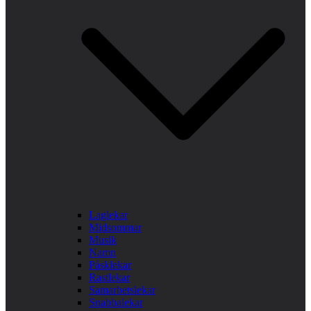
Laglekar
Midsommar
Musik
Namn
Påsklekar
Rastlekar
Samarbetslekar
Snabbalekar