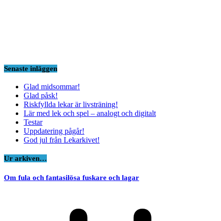
Senaste inläggen
Glad midsommar!
Glad påsk!
Riskfyllda lekar är livsträning!
Lär med lek och spel – analogt och digitalt
Testar
Uppdatering pågår!
God jul från Lekarkivet!
Ur arkiven…
Om fula och fantasilösa fuskare och lagar