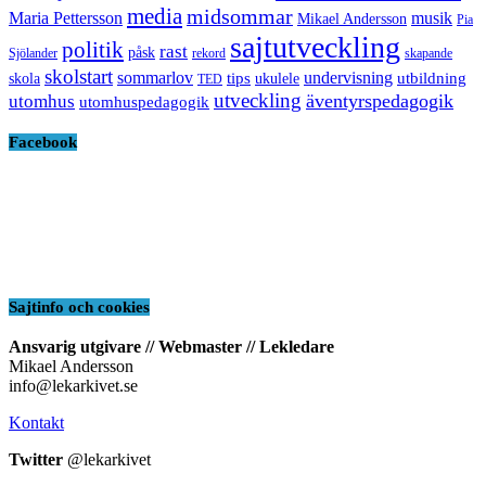
media
midsommar
Maria Pettersson
musik
Mikael Andersson
Pia
sajtutveckling
politik
rast
påsk
Sjölander
rekord
skapande
skolstart
sommarlov
undervisning
tips
utbildning
skola
ukulele
TED
utveckling
äventyrspedagogik
utomhus
utomhuspedagogik
Facebook
Sajtinfo och cookies
Ansvarig utgivare // Webmaster // Lekledare
Mikael Andersson
info@lekarkivet.se
Kontakt
Twitter
@lekarkivet