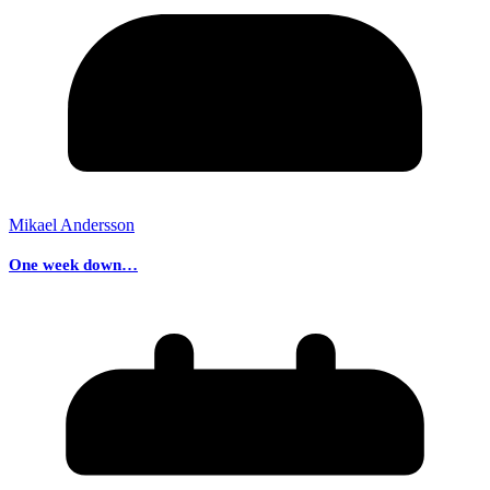
Mikael Andersson
One week down…