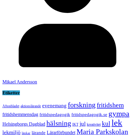
Mikael Andersson
Etiketter
forskning
fritidshem
evenemang
Aftonbladet
aktionslärande
gympa
fritidshemmensdag
fritidspedagogik
fritidspedagogik.se
lek
hälsning
kul
jul
Helsingborgs Dagblad
IKT
kreativitet
Maria Parkskolan
lekmiljö
Lärarförbundet
lärande
länkar