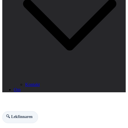
Kontakt
Om
🔍 Lekfinnaren