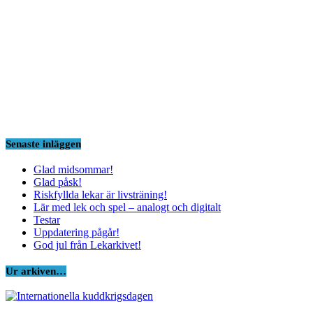
Senaste inläggen
Glad midsommar!
Glad påsk!
Riskfyllda lekar är livsträning!
Lär med lek och spel – analogt och digitalt
Testar
Uppdatering pågår!
God jul från Lekarkivet!
Ur arkiven…