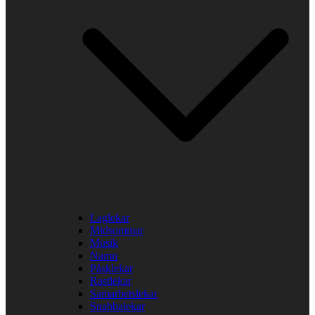
Laglekar
Midsommar
Musik
Namn
Påsklekar
Rastlekar
Samarbetslekar
Snabbalekar