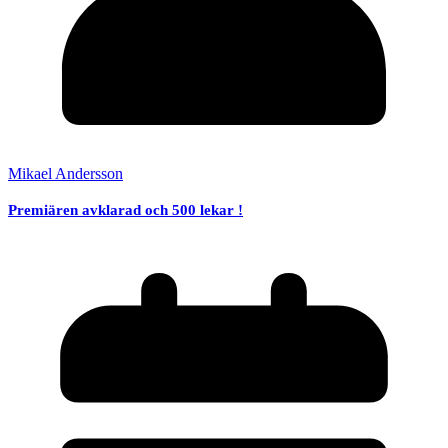
Mikael Andersson
Premiären avklarad och 500 lekar !