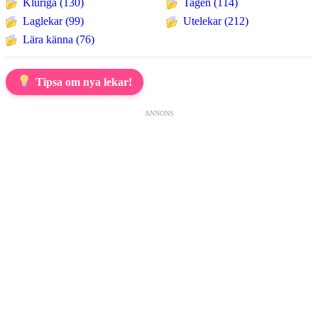
Kluriga (130)
Tagen (114)
Laglekar (99)
Utelekar (212)
Lära känna (76)
Tipsa om nya lekar!
ANNONS