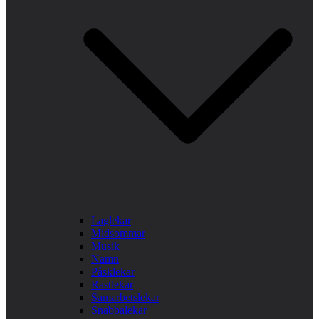
Laglekar
Midsommar
Musik
Namn
Påsklekar
Rastlekar
Samarbetslekar
Snabbalekar