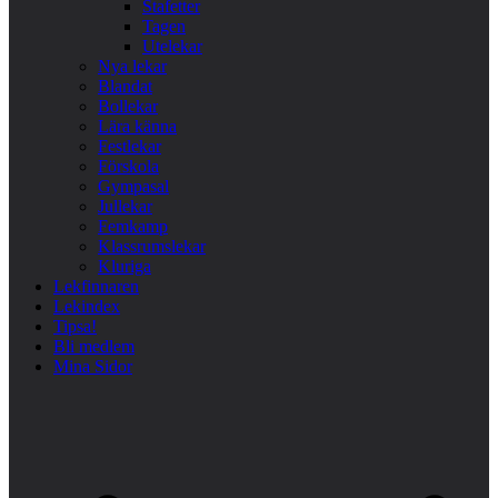
Stafetter
Tagen
Utelekar
Nya lekar
Blandat
Bollekar
Lära känna
Festlekar
Förskola
Gympasal
Jullekar
Femkamp
Klassrumslekar
Kluriga
Lekfinnaren
Lekindex
Tipsa!
Bli medlem
Mina Sidor