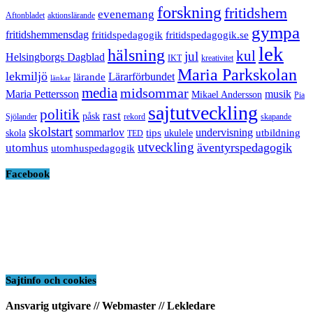
forskning
fritidshem
evenemang
Aftonbladet
aktionslärande
gympa
fritidshemmensdag
fritidspedagogik
fritidspedagogik.se
lek
hälsning
kul
jul
Helsingborgs Dagblad
IKT
kreativitet
Maria Parkskolan
lekmiljö
Lärarförbundet
lärande
länkar
media
midsommar
Maria Pettersson
musik
Mikael Andersson
Pia
sajtutveckling
politik
rast
påsk
Sjölander
rekord
skapande
skolstart
sommarlov
undervisning
tips
utbildning
skola
ukulele
TED
utveckling
äventyrspedagogik
utomhus
utomhuspedagogik
Facebook
Sajtinfo och cookies
Ansvarig utgivare // Webmaster // Lekledare