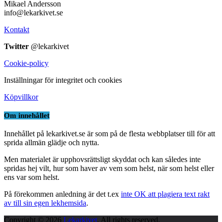
Mikael Andersson
info@lekarkivet.se
Kontakt
Twitter
@lekarkivet
Cookie-policy
Inställningar för integritet och cookies
Köpvillkor
Om innehållet
Innehållet på lekarkivet.se är som på de flesta webbplatser till för att
sprida allmän glädje och nytta.
Men materialet är upphovsrättsligt skyddat och kan således inte
spridas hej vilt, hur som haver av vem som helst, när som helst eller
ens var som helst.
På förekommen anledning är det t.ex
inte OK att plagiera text rakt
av till sin egen lekhemsida
.
Copyright © 2026
Lekarkivet
. All rights reserved.