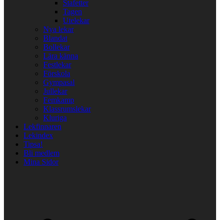
Stafetter
Tagen
Utelekar
Nya lekar
Blandat
Bollekar
Lära känna
Festlekar
Förskola
Gympasal
Jullekar
Femkamp
Klassrumslekar
Kluriga
Lekfinnaren
Lekindex
Tipsa!
Bli medlem
Mina Sidor