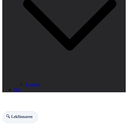
Kontakt
Om
🔍 Lekfinnaren