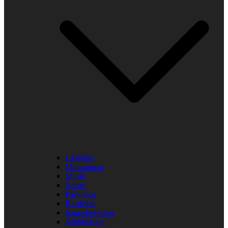
Laglekar
Midsommar
Musik
Namn
Påsklekar
Rastlekar
Samarbetslekar
Snabbalekar