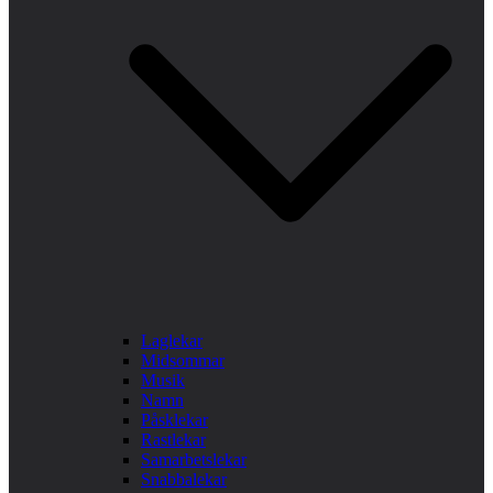
Laglekar
Midsommar
Musik
Namn
Påsklekar
Rastlekar
Samarbetslekar
Snabbalekar