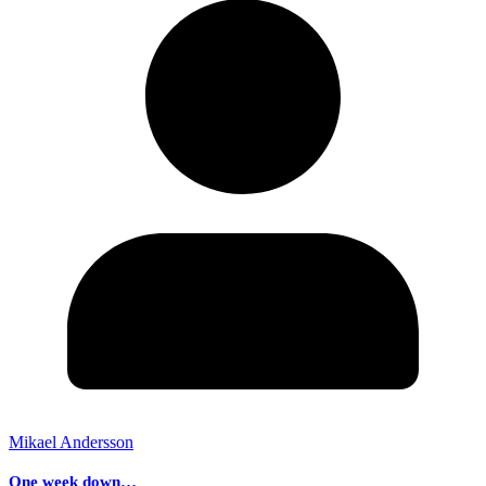
Mikael Andersson
One week down…