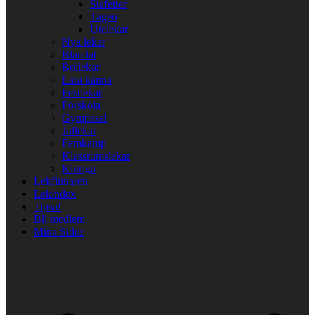
Stafetter
Tagen
Utelekar
Nya lekar
Blandat
Bollekar
Lära känna
Festlekar
Förskola
Gympasal
Jullekar
Femkamp
Klassrumslekar
Kluriga
Lekfinnaren
Lekindex
Tipsa!
Bli medlem
Mina Sidor