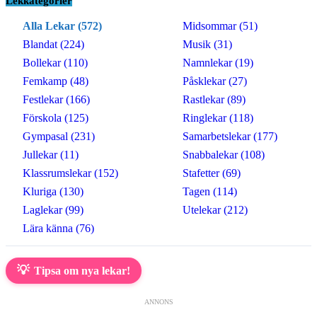
Lekkategorier
Alla Lekar (572)
Midsommar (51)
Blandat (224)
Musik (31)
Bollekar (110)
Namnlekar (19)
Femkamp (48)
Påsklekar (27)
Festlekar (166)
Rastlekar (89)
Förskola (125)
Ringlekar (118)
Gympasal (231)
Samarbetslekar (177)
Jullekar (11)
Snabbalekar (108)
Klassrumslekar (152)
Stafetter (69)
Kluriga (130)
Tagen (114)
Laglekar (99)
Utelekar (212)
Lära känna (76)
💡
Tipsa om nya lekar!
ANNONS