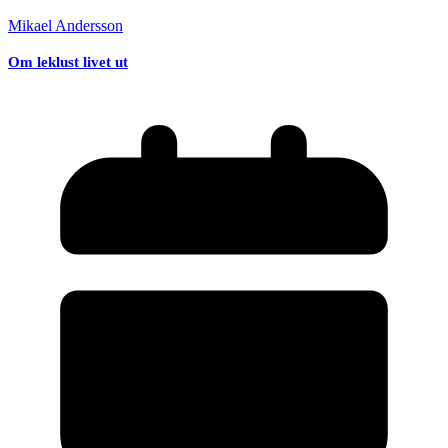
Mikael Andersson
Om leklust livet ut