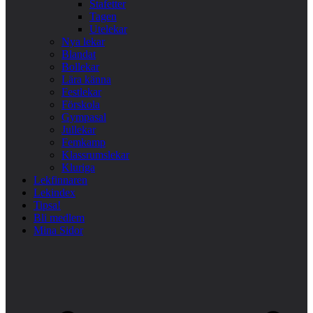
Stafetter
Tagen
Utelekar
Nya lekar
Blandat
Bollekar
Lära känna
Festlekar
Förskola
Gympasal
Jullekar
Femkamp
Klassrumslekar
Kluriga
Lekfinnaren
Lekindex
Tipsa!
Bli medlem
Mina Sidor