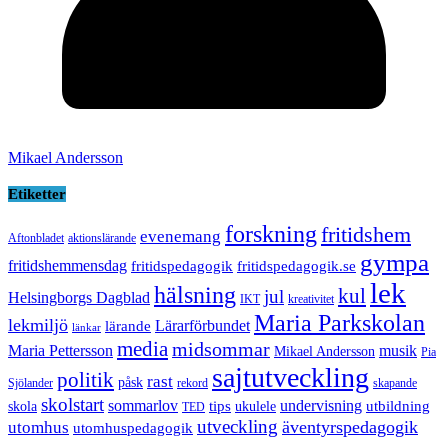
Mikael Andersson
Etiketter
forskning
fritidshem
evenemang
Aftonbladet
aktionslärande
gympa
fritidshemmensdag
fritidspedagogik
fritidspedagogik.se
lek
hälsning
kul
jul
Helsingborgs Dagblad
IKT
kreativitet
Maria Parkskolan
lekmiljö
Lärarförbundet
lärande
länkar
media
midsommar
Maria Pettersson
musik
Mikael Andersson
Pia
sajtutveckling
politik
rast
påsk
Sjölander
rekord
skapande
skolstart
sommarlov
undervisning
tips
utbildning
skola
ukulele
TED
utveckling
äventyrspedagogik
utomhus
utomhuspedagogik