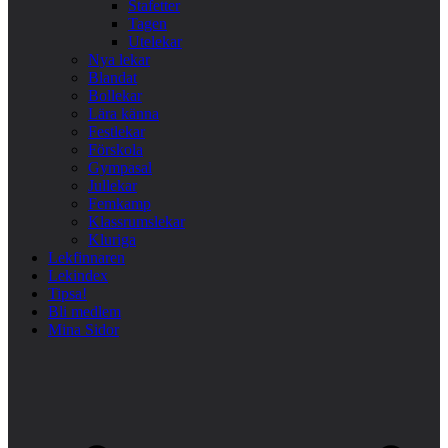
Stafetter
Tagen
Utelekar
Nya lekar
Blandat
Bollekar
Lära känna
Festlekar
Förskola
Gympasal
Jullekar
Femkamp
Klassrumslekar
Kluriga
Lekfinnaren
Lekindex
Tipsa!
Bli medlem
Mina Sidor