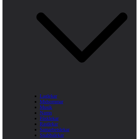
Laglekar
Midsommar
Musik
Namn
Påsklekar
Rastlekar
Samarbetslekar
Snabbalekar