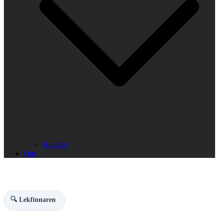
Kontakt
Om
🔍 Lekfinnaren