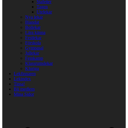
Stafetter
Tagen
Utelekar
Nya lekar
Blandat
Bollekar
Lära känna
Festlekar
Förskola
Gympasal
Jullekar
Femkamp
Klassrumslekar
Kluriga
Lekfinnaren
Lekindex
Tipsa!
Bli medlem
Mina Sidor