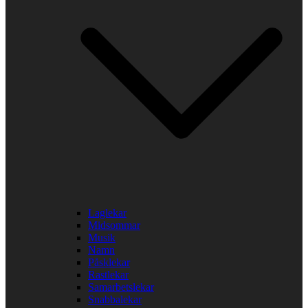
Laglekar
Midsommar
Musik
Namn
Påsklekar
Rastlekar
Samarbetslekar
Snabbalekar