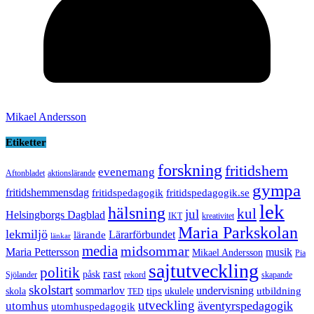
Mikael Andersson
Etiketter
forskning
fritidshem
evenemang
Aftonbladet
aktionslärande
gympa
fritidshemmensdag
fritidspedagogik
fritidspedagogik.se
lek
hälsning
kul
jul
Helsingborgs Dagblad
IKT
kreativitet
Maria Parkskolan
lekmiljö
Lärarförbundet
lärande
länkar
media
midsommar
Maria Pettersson
musik
Mikael Andersson
Pia
sajtutveckling
politik
rast
påsk
Sjölander
rekord
skapande
skolstart
sommarlov
undervisning
tips
utbildning
skola
ukulele
TED
utveckling
äventyrspedagogik
utomhus
utomhuspedagogik