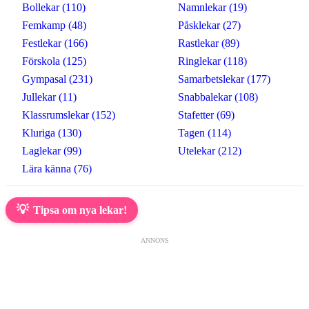
Bollekar (110)
Namnlekar (19)
Femkamp (48)
Påsklekar (27)
Festlekar (166)
Rastlekar (89)
Förskola (125)
Ringlekar (118)
Gympasal (231)
Samarbetslekar (177)
Jullekar (11)
Snabbalekar (108)
Klassrumslekar (152)
Stafetter (69)
Kluriga (130)
Tagen (114)
Laglekar (99)
Utelekar (212)
Lära känna (76)
💡
Tipsa om nya lekar!
ANNONS