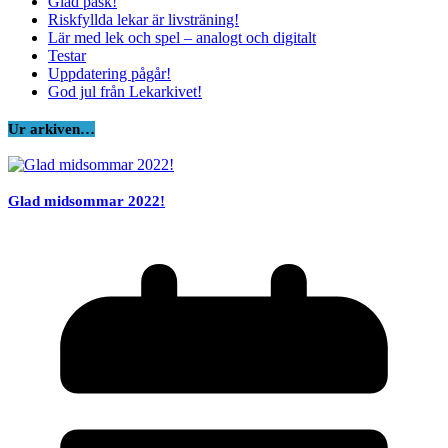
Glad påsk!
Riskfyllda lekar är livsträning!
Lär med lek och spel – analogt och digitalt
Testar
Uppdatering pågår!
God jul från Lekarkivet!
Ur arkiven…
Glad midsommar 2022!