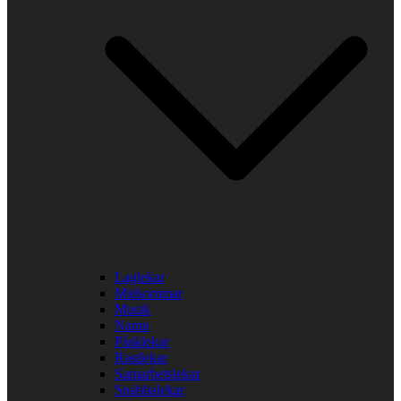
Laglekar
Midsommar
Musik
Namn
Påsklekar
Rastlekar
Samarbetslekar
Snabbalekar