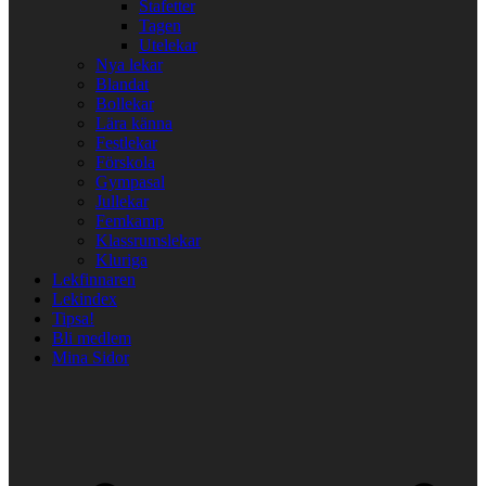
Stafetter
Tagen
Utelekar
Nya lekar
Blandat
Bollekar
Lära känna
Festlekar
Förskola
Gympasal
Jullekar
Femkamp
Klassrumslekar
Kluriga
Lekfinnaren
Lekindex
Tipsa!
Bli medlem
Mina Sidor