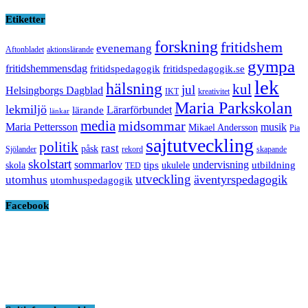
Etiketter
forskning
fritidshem
evenemang
Aftonbladet
aktionslärande
gympa
fritidshemmensdag
fritidspedagogik
fritidspedagogik.se
lek
hälsning
kul
jul
Helsingborgs Dagblad
IKT
kreativitet
Maria Parkskolan
lekmiljö
Lärarförbundet
lärande
länkar
media
midsommar
Maria Pettersson
musik
Mikael Andersson
Pia
sajtutveckling
politik
rast
påsk
Sjölander
rekord
skapande
skolstart
sommarlov
undervisning
tips
utbildning
skola
ukulele
TED
utveckling
äventyrspedagogik
utomhus
utomhuspedagogik
Facebook