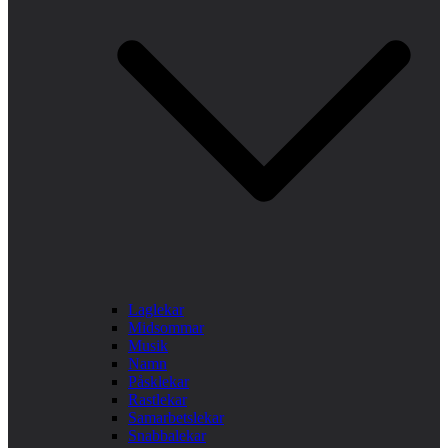
Laglekar
Midsommar
Musik
Namn
Påsklekar
Rastlekar
Samarbetslekar
Snabbalekar