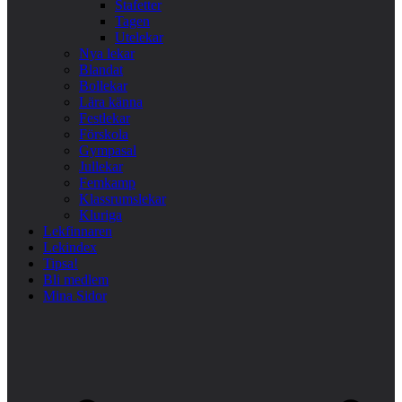
Stafetter
Tagen
Utelekar
Nya lekar
Blandat
Bollekar
Lära känna
Festlekar
Förskola
Gympasal
Jullekar
Femkamp
Klassrumslekar
Kluriga
Lekfinnaren
Lekindex
Tipsa!
Bli medlem
Mina Sidor