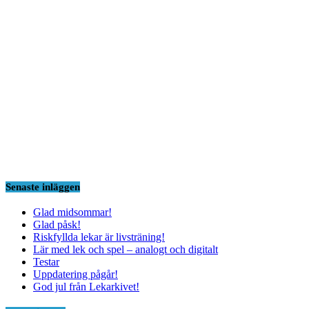
Senaste inläggen
Glad midsommar!
Glad påsk!
Riskfyllda lekar är livsträning!
Lär med lek och spel – analogt och digitalt
Testar
Uppdatering pågår!
God jul från Lekarkivet!