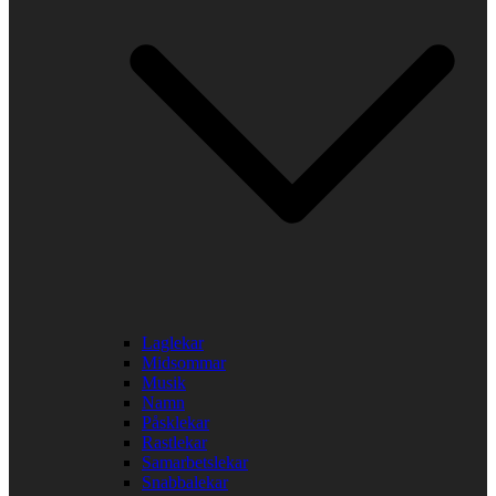
Laglekar
Midsommar
Musik
Namn
Påsklekar
Rastlekar
Samarbetslekar
Snabbalekar