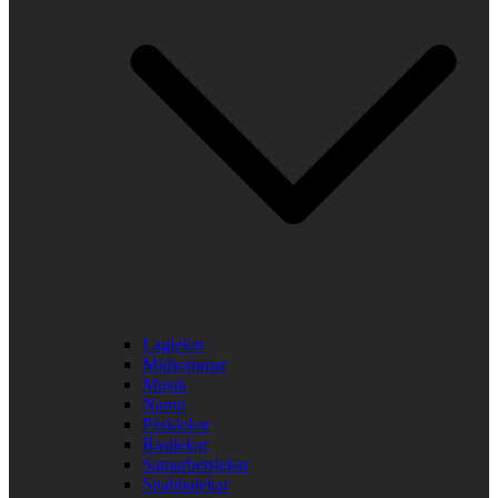
Laglekar
Midsommar
Musik
Namn
Påsklekar
Rastlekar
Samarbetslekar
Snabbalekar