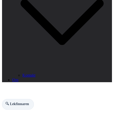
Kontakt
Om
🔍 Lekfinnaren