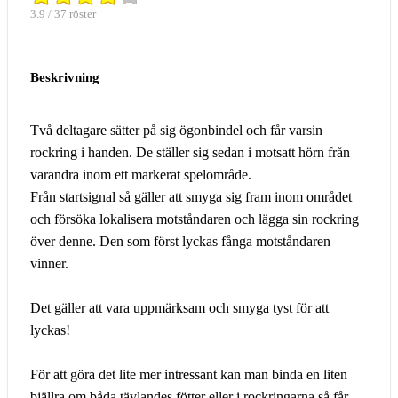
3.9 / 37 röster
Beskrivning
Två deltagare sätter på sig ögonbindel och får varsin
rockring i handen. De ställer sig sedan i motsatt hörn från
varandra inom ett markerat spelområde.
Från startsignal så gäller att smyga sig fram inom området
och försöka lokalisera motståndaren och lägga sin rockring
över denne. Den som först lyckas fånga motståndaren
vinner.
Det gäller att vara uppmärksam och smyga tyst för att
lyckas!
För att göra det lite mer intressant kan man binda en liten
bjällra om båda tävlandes fötter eller i rockringarna så får