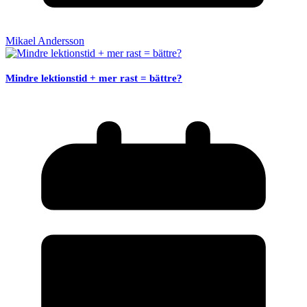
Mikael Andersson
Mindre lektionstid + mer rast = bättre?