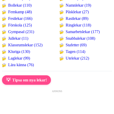
Bollekar (110)
Namnlekar (19)
Femkamp (48)
Påsklekar (27)
Festlekar (166)
Rastlekar (89)
Förskola (125)
Ringlekar (118)
Gympasal (231)
Samarbetslekar (177)
Jullekar (11)
Snabbalekar (108)
Klassrumslekar (152)
Stafetter (69)
Kluriga (130)
Tagen (114)
Laglekar (99)
Utelekar (212)
Lära känna (76)
💡
Tipsa om nya lekar!
ANNONS