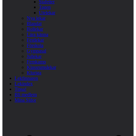
Stafetter
Tagen
Utelekar
Nya lekar
Blandat
Bollekar
Lära känna
Festlekar
Förskola
Gympasal
Jullekar
Femkamp
Klassrumslekar
Kluriga
Lekfinnaren
Lekindex
Tipsa!
Bli medlem
Mina Sidor