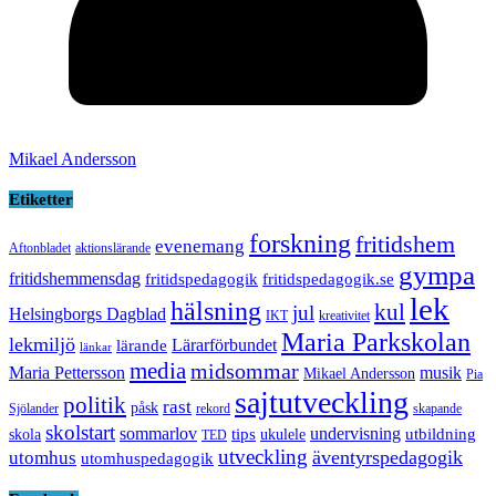
Mikael Andersson
Etiketter
forskning
fritidshem
evenemang
Aftonbladet
aktionslärande
gympa
fritidshemmensdag
fritidspedagogik
fritidspedagogik.se
lek
hälsning
kul
jul
Helsingborgs Dagblad
IKT
kreativitet
Maria Parkskolan
lekmiljö
Lärarförbundet
lärande
länkar
media
midsommar
Maria Pettersson
musik
Mikael Andersson
Pia
sajtutveckling
politik
rast
påsk
Sjölander
rekord
skapande
skolstart
sommarlov
undervisning
tips
utbildning
skola
ukulele
TED
utveckling
äventyrspedagogik
utomhus
utomhuspedagogik