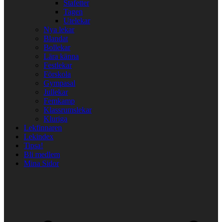
Stafetter
Tagen
Utelekar
Nya lekar
Blandat
Bollekar
Lära känna
Festlekar
Förskola
Gympasal
Jullekar
Femkamp
Klassrumslekar
Kluriga
Lekfinnaren
Lekindex
Tipsa!
Bli medlem
Mina Sidor