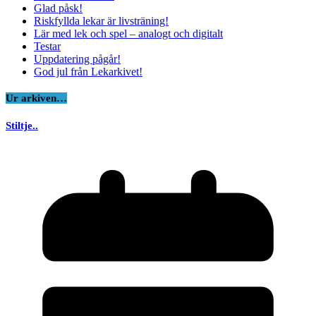
Glad påsk!
Riskfyllda lekar är livsträning!
Lär med lek och spel – analogt och digitalt
Testar
Uppdatering pågår!
God jul från Lekarkivet!
Ur arkiven…
Stiltje..