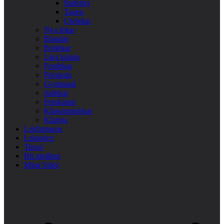
Stafetter
Tagen
Utelekar
Nya lekar
Blandat
Bollekar
Lära känna
Festlekar
Förskola
Gympasal
Jullekar
Femkamp
Klassrumslekar
Kluriga
Lekfinnaren
Lekindex
Tipsa!
Bli medlem
Mina Sidor