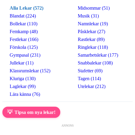
Alla Lekar (572)
Midsommar (51)
Blandat (224)
Musik (31)
Bollekar (110)
Namnlekar (19)
Femkamp (48)
Påsklekar (27)
Festlekar (166)
Rastlekar (89)
Förskola (125)
Ringlekar (118)
Gympasal (231)
Samarbetslekar (177)
Jullekar (11)
Snabbalekar (108)
Klassrumslekar (152)
Stafetter (69)
Kluriga (130)
Tagen (114)
Laglekar (99)
Utelekar (212)
Lära känna (76)
💡
Tipsa om nya lekar!
ANNONS