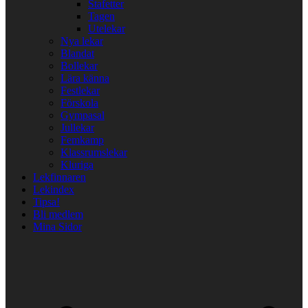
Stafetter
Tagen
Utelekar
Nya lekar
Blandat
Bollekar
Lära känna
Festlekar
Förskola
Gympasal
Jullekar
Femkamp
Klassrumslekar
Kluriga
Lekfinnaren
Lekindex
Tipsa!
Bli medlem
Mina Sidor