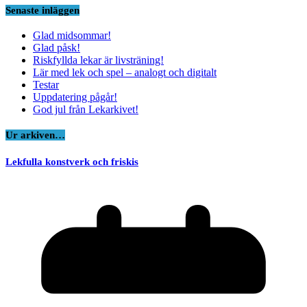
Senaste inläggen
Glad midsommar!
Glad påsk!
Riskfyllda lekar är livsträning!
Lär med lek och spel – analogt och digitalt
Testar
Uppdatering pågår!
God jul från Lekarkivet!
Ur arkiven…
Lekfulla konstverk och friskis