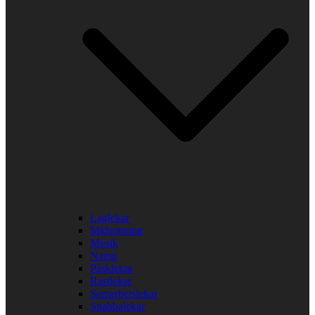
Laglekar
Midsommar
Musik
Namn
Påsklekar
Rastlekar
Samarbetslekar
Snabbalekar