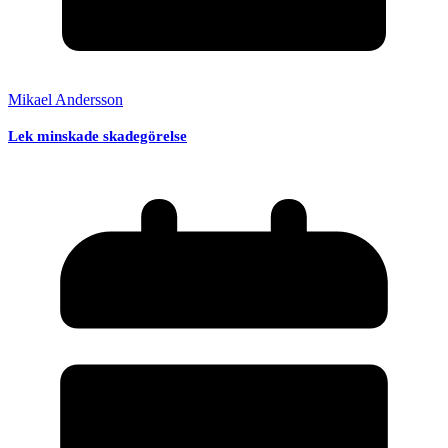
Mikael Andersson
Lek minskade skadegörelse