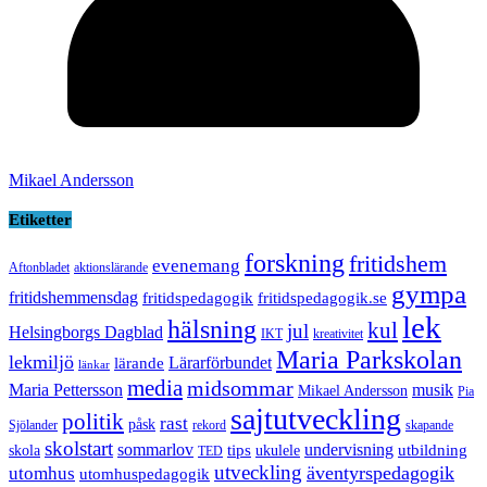
Mikael Andersson
Etiketter
forskning
fritidshem
evenemang
Aftonbladet
aktionslärande
gympa
fritidshemmensdag
fritidspedagogik
fritidspedagogik.se
lek
hälsning
kul
jul
Helsingborgs Dagblad
IKT
kreativitet
Maria Parkskolan
lekmiljö
Lärarförbundet
lärande
länkar
media
midsommar
Maria Pettersson
musik
Mikael Andersson
Pia
sajtutveckling
politik
rast
påsk
Sjölander
rekord
skapande
skolstart
sommarlov
undervisning
tips
utbildning
skola
ukulele
TED
utveckling
äventyrspedagogik
utomhus
utomhuspedagogik