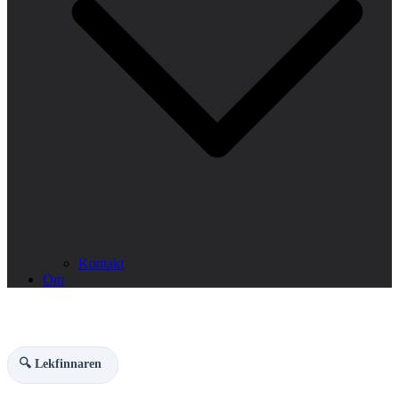
Kontakt
Om
🔍 Lekfinnaren