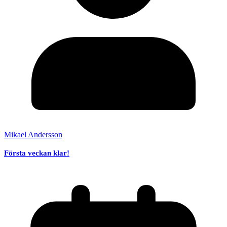
Mikael Andersson
Första veckan klar!