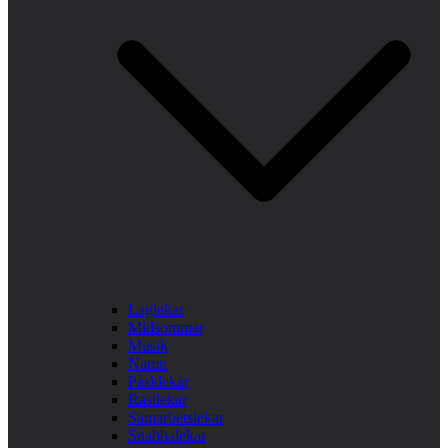
Laglekar
Midsommar
Musik
Namn
Påsklekar
Rastlekar
Samarbetslekar
Snabbalekar