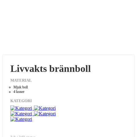
Livvakts brännboll
MATERIAL
Mjuk boll
4 koner
KATEGORI