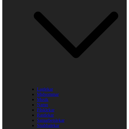
Laglekar
Midsommar
Musik
Namn
Påsklekar
Rastlekar
Samarbetslekar
Snabbalekar