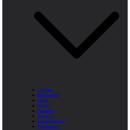
Laglekar
Midsommar
Musik
Namn
Påsklekar
Rastlekar
Samarbetslekar
Snabbalekar