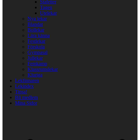
Stafetter
Tagen
Utelekar
Nya lekar
Blandat
Bollekar
Lära känna
Festlekar
Förskola
Gympasal
Jullekar
Femkamp
Klassrumslekar
Kluriga
Lekfinnaren
Lekindex
Tipsa!
Bli medlem
Mina Sidor