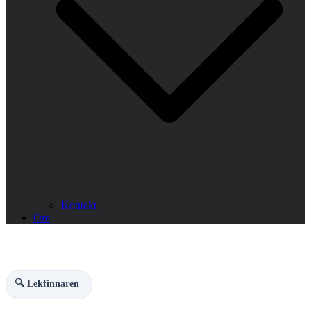
Kontakt
Om
🔍 Lekfinnaren