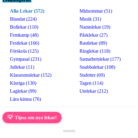
Alla Lekar (572)
Midsommar (51)
Blandat (224)
Musik (31)
Bollekar (110)
Namnlekar (19)
Femkamp (48)
Påsklekar (27)
Festlekar (166)
Rastlekar (89)
Förskola (125)
Ringlekar (118)
Gympasal (231)
Samarbetslekar (177)
Jullekar (11)
Snabbalekar (108)
Klassrumslekar (152)
Stafetter (69)
Kluriga (130)
Tagen (114)
Laglekar (99)
Utelekar (212)
Lära känna (76)
💡
Tipsa om nya lekar!
ANNONS