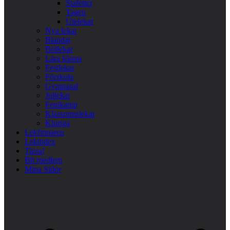
Stafetter
Tagen
Utelekar
Nya lekar
Blandat
Bollekar
Lära känna
Festlekar
Förskola
Gympasal
Jullekar
Femkamp
Klassrumslekar
Kluriga
Lekfinnaren
Lekindex
Tipsa!
Bli medlem
Mina Sidor