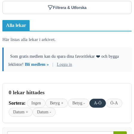
Filtrera & Utforska
Alla lekar
Här listas alla lekar i arkivet.
Som gratis medlem kan du spara dina favoritlekar ❤️ och bygga
leklistor!
Bli medlem »
|
Logga in
0 lekar hittades
Sortera:
Ingen
Betyg +
Betyg -
A-Ö
Ö-A
Datum +
Datum -