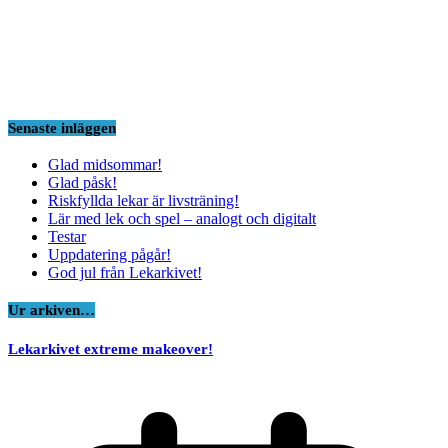
Senaste inläggen
Glad midsommar!
Glad påsk!
Riskfyllda lekar är livsträning!
Lär med lek och spel – analogt och digitalt
Testar
Uppdatering pågår!
God jul från Lekarkivet!
Ur arkiven…
Lekarkivet extreme makeover!