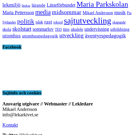
Maria Parkskolan
lekmiljö
Lärarförbundet
lärande
länkar
media
midsommar
Maria Pettersson
musik
Mikael Andersson
Pia
sajtutveckling
politik
rast
påsk
Sjölander
rekord
skapande
skolstart
sommarlov
undervisning
tips
utbildning
skola
ukulele
TED
utveckling
äventyrspedagogik
utomhus
utomhuspedagogik
Facebook
Sajtinfo och cookies
Ansvarig utgivare // Webmaster // Lekledare
Mikael Andersson
info@lekarkivet.se
Kontakt