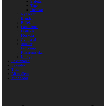
Stafetter
Tagen
Utelekar
Nya lekar
Blandat
Bollekar
Lära känna
Festlekar
Förskola
Gympasal
Jullekar
Femkamp
Klassrumslekar
Kluriga
Lekfinnaren
Lekindex
Tipsa!
Bli medlem
Mina Sidor