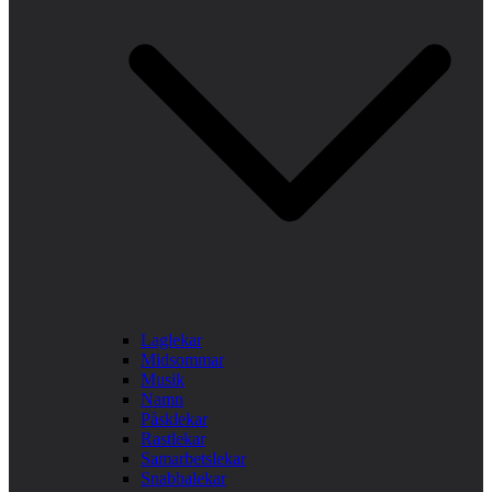
Laglekar
Midsommar
Musik
Namn
Påsklekar
Rastlekar
Samarbetslekar
Snabbalekar