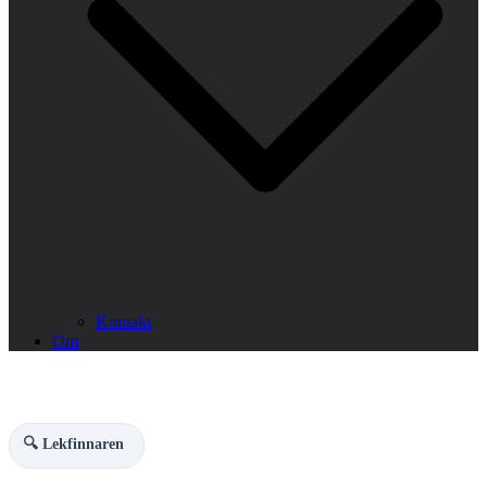
Kontakt
Om
🔍 Lekfinnaren