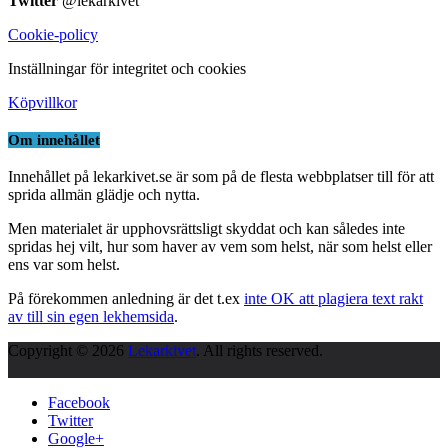
Twitter
@lekarkivet
Cookie-policy
Inställningar för integritet och cookies
Köpvillkor
Om innehållet
Innehållet på lekarkivet.se är som på de flesta webbplatser till för att
sprida allmän glädje och nytta.
Men materialet är upphovsrättsligt skyddat och kan således inte
spridas hej vilt, hur som haver av vem som helst, när som helst eller
ens var som helst.
På förekommen anledning är det t.ex
inte OK att plagiera text rakt
av till sin egen lekhemsida
.
Copyright © 2026
Lekarkivet
. All rights reserved.
Facebook
Twitter
Google+