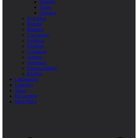
Stafetter
Tagen
Utelekar
Nya lekar
Blandat
Bollekar
Lära känna
Festlekar
Förskola
Gympasal
Jullekar
Femkamp
Klassrumslekar
Kluriga
Lekfinnaren
Lekindex
Tipsa!
Bli medlem
Mina Sidor