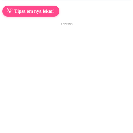
💡
Tipsa om nya lekar!
ANNONS