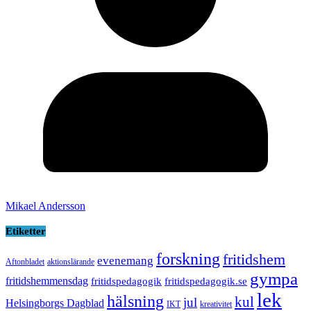
Mikael Andersson
Etiketter
forskning
fritidshem
evenemang
Aftonbladet
aktionslärande
gympa
fritidshemmensdag
fritidspedagogik
fritidspedagogik.se
lek
hälsning
kul
jul
Helsingborgs Dagblad
IKT
kreativitet